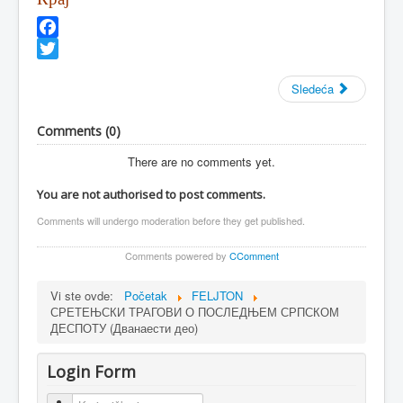
Facebook
Twitter
Sledeća
Comments (
0
)
There are no comments yet.
You are not authorised to post comments.
Comments will undergo moderation before they get published.
Comments powered by
CComment
Vi ste ovde:
Početak
FELJTON
СРЕТЕЊСКИ ТРАГОВИ О ПОСЛЕДЊЕМ СРПСКОМ
ДЕСПОТУ (Дванаести део)
Login Form