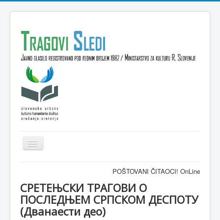
Isključi
navigaciju
Domov
POŠTOVANI ČITAOCI! OnLine časopis TRAG
VESTI
СРЕТЕЊСКИ ТРАГОВИ О
ПОСЛЕДЊЕМ СРПСКОМ ДЕСПОТУ
KULTURA
(Дванаести део)
INTERVJU