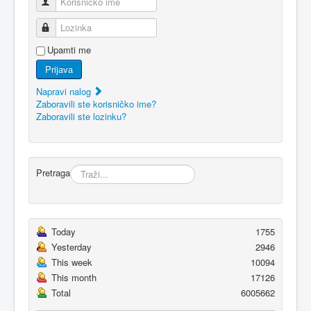
Korisničko ime
Lozinka
Upamti me
Prijava
Napravi nalog
Zaboravili ste korisničko ime?
Zaboravili ste lozinku?
Pretraga
Today
1755
Yesterday
2946
This week
10094
This month
17126
Total
6005662