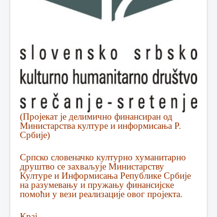
(Пројекат је делимично финансиран од
Министарства културе и информисања Р.
Србије)
Српско словеначко културно хуманитарно
друштво се захваљује Министарству
Културе и Информисања Републике Србије
на разумевању и пружању финансијске
помоћи у вези реализације овог пројекта.
Крај