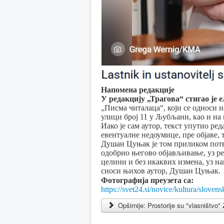
Напомена редакције
У редакцију „Трагова“ стигао је
„Писма читалаца“, који се односи 
улици број 11 у Љубљани, као и на
Иако је сам аутор, текст упутио ре
евентуалне недоумице, пре објаве,
Душан Цуњак је том приликом потвр
одобрио његово објављивање, уз реч
целини и без икаквих измена, уз н
сноси њихов аутор, Душан Цуњак.
Фотографија преузета са:
https://svet24.si/novice/kultura/slove
Opširnije: Prostorije su "vlasništvo"