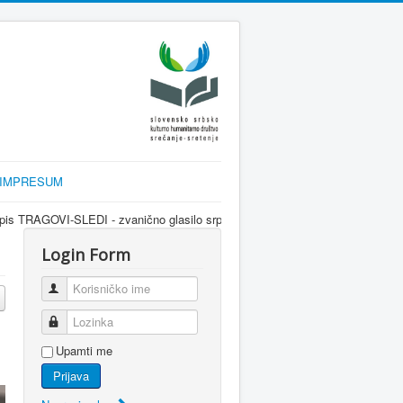
IMPRESUM
zvanično glasilo srpske dijaspore za informisanje Srba u Sloveniji i region
Login Form
Korisničko ime
Lozinka
Upamti me
Prijava