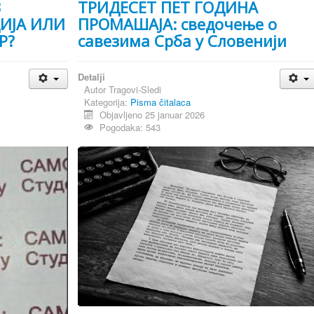
З
ТРИДЕСЕТ ПЕТ ГОДИНА
ЦИЈА ИЛИ
ПРОМАШАЈА: сведочење о
Р?
савезима Срба у Словенији
Detalji
Autor
Tragovi-Sledi
Kategorija:
Pisma čitalaca
Objavljeno 25 januar 2026
Pogodaka: 543