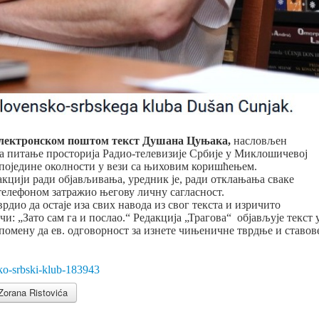
 електронском поштом текст Душана Цуњака,
насловљен
на питање просторија Радио-телевизије Србије у Миклошичевој
 поједине околности у вези са њиховим коришћењем.
дакцији ради објављивања, уредник је, ради отклањања сваке
 телефоном затражио његову личну сагласност.
дио да остаје иза свих навода из свог текста и изричито
и: „Зато сам га и послао.“ Редакција „Трагова“ објављује текст 
апомену да ев. одговорност за изнете чињеничне тврдње и ставов
nsko-srbski-klub-183943
 Zorana Ristovića