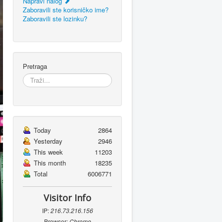
Napravi nalog
Zaboravili ste korisničko ime?
Zaboravili ste lozinku?
Pretraga
Today
2864
Yesterday
2946
This week
11203
This month
18235
Total
6006771
Visitor Info
IP:
216.73.216.156
Browser:
Chrome