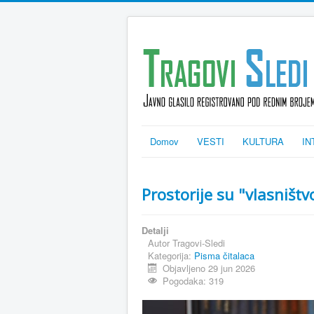
Domov
VESTI
KULTURA
IN
Prostorije su "vlasništ
Detalji
Autor
Tragovi-Sledi
Kategorija:
Pisma čitalaca
Objavljeno 29 jun 2026
Pogodaka: 319