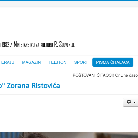
TERVJU
MAGAZIN
FELJTON
SPORT
PISMA ČITALACA
POŠTOVANI ČITAOCI! OnLine časopis TRAGOVI-SLEDI - 
vo" Zorana Ristovića