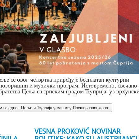
ље се овог четвртка приређује бесплатан културни
, позоришни и музички програм. Истовремено, свечано
братства Цеља са српским градом Ћуприја, уз врхунск
ом заједно - Цеље и Ћуприја у слављу Прешерновог дана
VESNA PROKOVIĆ NOVINAR
INILA
POLITIKE: KAKO SU AUSTRIJANCI