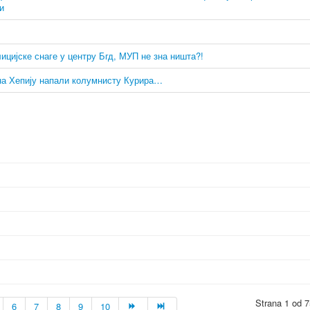
и
јске снаге у центру Бгд, МУП не зна ништа?!
а Хепију напали колумнисту Курира…
Strana 1 od 7
6
7
8
9
10