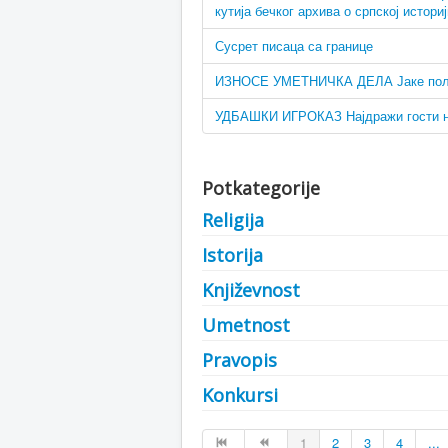
кутија бечког архива о српској историј
Сусрет писаца са границе
ИЗНОСЕ УМЕТНИЧКА ДЕЛА Јаке полици
УДБАШКИ ИГРОКАЗ Најдражи гости н
Potkategorije
Religija
Istorija
Književnost
Umetnost
Pravopis
Konkursi
1
2
3
4
...