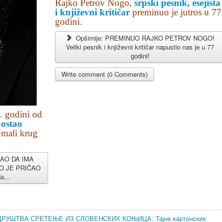
Rajko Petrov Nogo,
srpski pesnik, esejista
i književni kritičar
preminuo je jutros u 77
godini.
Opširnije: PREMINUO RAJKO PETROV NOGO!
Veliki pesnik i književni kritičar napustio nas je u 77
godini!
Write comment (0 Comments)
. godini od
 ostao
"mali krug
NAO DA IMA
O JE PRIČAO
a...
УШТВА СРЕТЕЊЕ ИЗ СЛОВЕНСКИХ КОЊИЦА: Тајне картонских