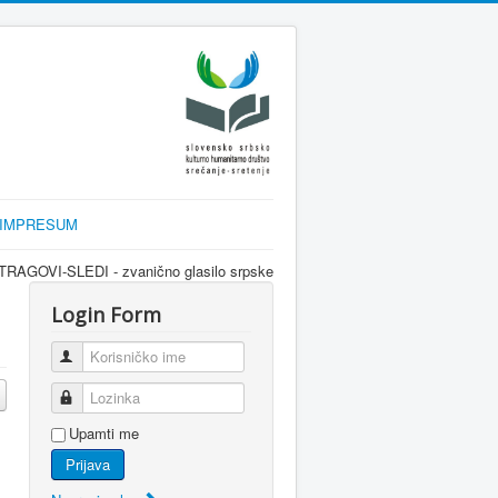
IMPRESUM
asilo srpske dijaspore za informisanje Srba u Sloveniji i regionu kroz inter
Login Form
Korisničko ime
Lozinka
Upamti me
Prijava