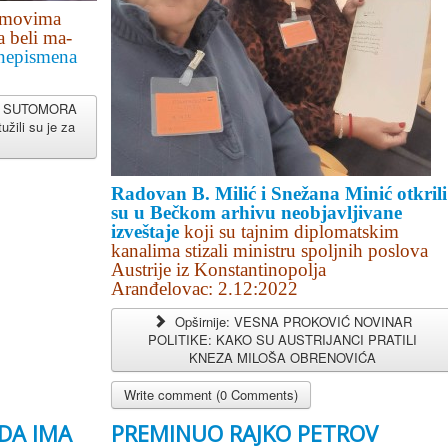
filmovima
 be­li ma­
nepismena
IZ SUTOMORA
ili su je za
Radovan B. Milić i Snežana Minić otkrili
su u Bečkom arhivu neobjavljivane
izveštaje
koji su tajnim diplomatskim
kanalima stizali ministru spoljnih poslova
Austrije iz Konstantinopolja
Aranđelovac: 2.12:2022
Opširnije: VESNA PROKOVIĆ NOVINAR
POLITIKE: KAKO SU AUSTRIJANCI PRATILI
KNEZA MILOŠA OBRENOVIĆA
Write comment (0 Comments)
DA IMA
PREMINUO RAJKO PETROV