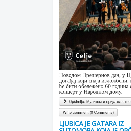
Поводом Прешернов дан, у Це
догађај који спаја изложбени
ће бити обележено 60 година 
концерт у Народном дому.
Opširnije: Музиком и пријатељств
Write comment (0 Comments)
LJUBICA JE GATARA IZ
SUTOMORA KOJA JE OPČ