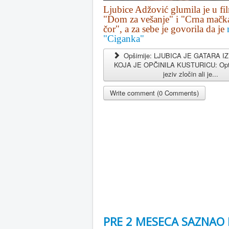
Lju­bi­ce Adžo­vić glumila je u 
"Dom za ve­ša­nje" i "Cr­na mač­ka
čor", a za sebe je govorila da je
"Ciganka"
Opširnije: LJUBICA JE GATARA 
KOJA JE OPČINILA KUSTURICU: Optuž
jeziv zločin ali je...
Write comment (0 Comments)
PRE 2 MESECA SAZNAO 