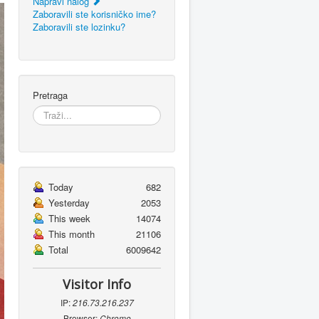
Napravi nalog
Zaboravili ste korisničko ime?
Zaboravili ste lozinku?
Pretraga
Today
682
Yesterday
2053
This week
14074
This month
21106
Total
6009642
Visitor Info
IP:
216.73.216.237
Browser:
Chrome