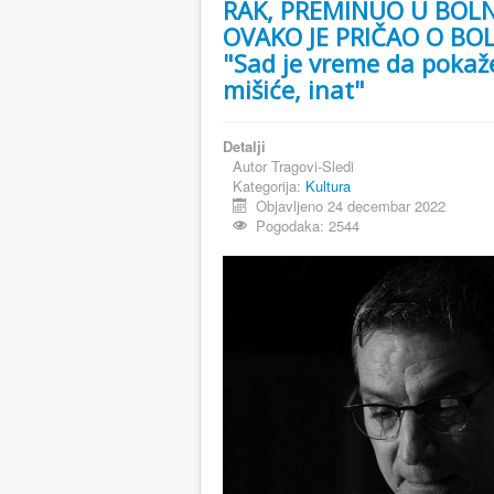
RAK, PREMINUO U BOLNI
OVAKO JE PRIČAO O BOL
"Sad je vreme da poka
mišiće, inat"
Detalji
Autor
Tragovi-Sledi
Kategorija:
Kultura
Objavljeno 24 decembar 2022
Pogodaka: 2544