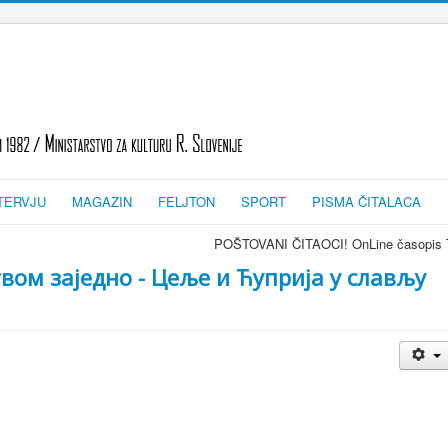
TERVJU
MAGAZIN
FELJTON
SPORT
PISMA ČITALACA
POŠTOVANI ČITAOCI! OnLine časopis TRAGOVI-SLEDI - zvanično gl
вом заједно - Цеље и Ћуприја у слављу