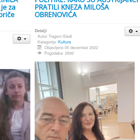
je za
PRATILI KNEZA MILOŠA
 priče
OBRENOVIĆA
Detalji
Autor
Tragovi-Sledi
Kategorija:
Kultura
Objavljeno 05 decembar 2022
Pogodaka: 2593