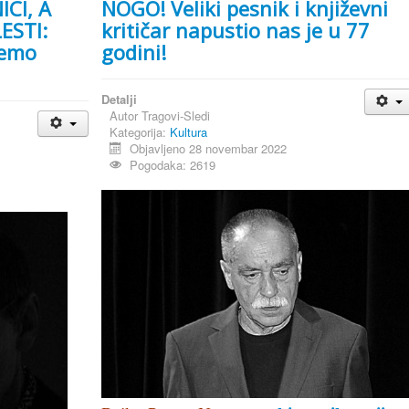
CI, A
NOGO! Veliki pesnik i književni
ESTI:
kritičar napustio nas je u 77
žemo
godini!
Detalji
Autor
Tragovi-Sledi
Kategorija:
Kultura
Objavljeno 28 novembar 2022
Pogodaka: 2619