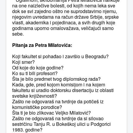
na one naizlečive bolesti, od kojih nema leka sve
dok se svi zajedno oštro ne suprodstavimo njemu,
njegovim uvredama na račun države Srbije, srpske
vlasti, akademika i pojedinaca, a svih drugih koje
godinama uporno omalovažava, veličajući samo
sebe.
Pitanja za Petra Milatovića:
Koji fakultet si pohađao i završio u Beogradu?
Koji smer?
Od koje do koje godine?
Ko su ti bili profesori?
Šta je bilo predmet tvog diplomskog rada?
Kada, gde, pred kojom komisijom i na kojem
fakultetu si uradio doktorsku disertaciju iz oblasti
svetske književnosti?
Zašto ne odgovaraš na tvrdnje da potičeš iz
komunističke porodice?
Šta ti je bio zlikovac Veljko Milatović?
Zašto ne odgovaraš na tvrdnje da si silovao
sestričinu Tanju R. u Bokeškoj ulici u Podgorici
1983. godine?