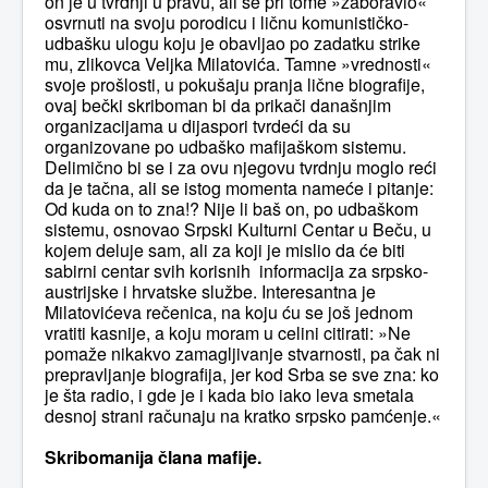
on je u tvrdnji u pravu, ali se pri tome »zaboravio«
osvrnuti na svoju porodicu i ličnu komunističko-
udbašku ulogu koju je obavljao po zadatku strike
mu, zlikovca Veljka Milatovića. Tamne »vrednosti«
svoje prošlosti, u pokušaju pranja lične biografije,
ovaj bečki skriboman bi da prikači današnjim
organizacijama u dijaspori tvrdeći da su
organizovane po udbaško mafijaškom sistemu.
Delimično bi se i za ovu njegovu tvrdnju moglo reći
da je tačna, ali se istog momenta nameće i pitanje:
Od kuda on to zna!? Nije li baš on, po udbaškom
sistemu, osnovao Srpski Kulturni Centar u Beču, u
kojem deluje sam, ali za koji je mislio da će biti
sabirni centar svih korisnih informacija za srpsko-
austrijske i hrvatske službe. Interesantna je
Milatovićeva rečenica, na koju ću se još jednom
vratiti kasnije, a koju moram u celini citirati: »Ne
pomaže nikakvo zamagljivanje stvarnosti, pa čak ni
prepravljanje biografija, jer kod Srba se sve zna: ko
je šta radio, i gde je i kada bio iako leva smetala
desnoj strani računaju na kratko srpsko pamćenje.«
Skribomanija člana mafije.