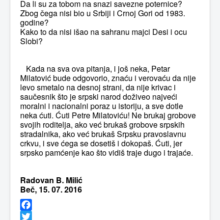
Da li su za tobom na snazi savezne poternice?
Zbog čega nisi bio u Srbiji i Crnoj Gori od 1983.
godine?
Kako to da nisi išao na sahranu majci Desi i ocu
Slobi?
Kada na sva ova pitanja, i još neka, Petar
Milatović bude odgovorio, znaću i verovaću da nije
levo smetalo na desnoj strani, da nije krivac i
saučesnik što je srpski narod doživeo najveći
moralni i nacionalni poraz u istoriju, a sve dotle
neka ćuti. Ćuti Petre Milatoviću! Ne brukaj grobove
svojih roditelja, ako već brukaš grobove srpskih
stradalnika, ako već brukaš Srpsku pravoslavnu
crkvu, i sve ćega se dosetiš i dokopaš. Ćuti, jer
srpsko pamćenje kao što vidiš traje dugo i trajaće.
Radovan B. Milić
Beč, 15. 07. 2016
Facebook