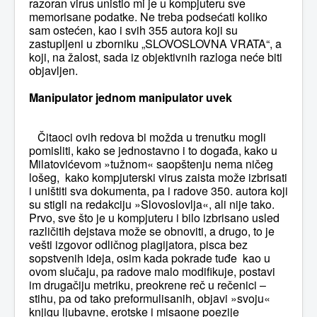
razoran virus unistio mi je u kompjuteru sve
memorisane podatke. Ne treba podsećati koliko
sam ostećen, kao i svih 355 autora koji su
zastupljeni u zborniku „SLOVOSLOVNA VRATA“, a
koji, na žalost, sada iz objektivnih razloga neće biti
objavljen.
Manipulator jednom manipulator uvek
Čitaoci ovih redova bi možda u trenutku mogli
pomisliti, kako se jednostavno i to događa, kako u
Milatovićevom »tužnom« saopštenju nema ničeg
lošeg, kako kompjuterski virus zaista može izbrisati
i uništiti sva dokumenta, pa i radove 350. autora koji
su stigli na redakciju »Slovoslovlja«, ali nije tako.
Prvo, sve što je u kompjuteru i bilo izbrisano usled
različitih dejstava može se obnoviti, a drugo, to je
vešti izgovor odličnog plagijatora, pisca bez
sopstvenih ideja, osim kada pokrade tuđe kao u
ovom slučaju, pa radove malo modifikuje, postavi
im drugačiju metriku, preokrene reč u rečenici –
stihu, pa od tako preformulisanih, objavi »svoju«
knjigu ljubavne, erotske i misaone poezije