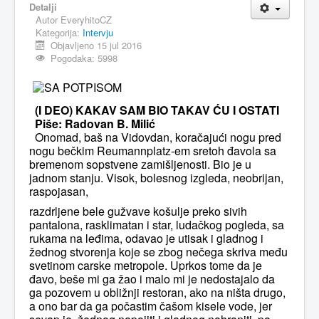
Detalji
Autor
EveryhitoCZ
MAGAZIN
Kategorija:
Intervju
FELJTON
Objavljeno 15 jul 2016
Pogodaka: 5998
SPORT
PISMA ČITALACA
(I DEO) KAKAV SAM BIO TAKAV ĆU I OSTATI
IMPRESUM
Piše: Radovan B. Milić
Onomad, baš na Vidovdan, koračajući nogu pred
nogu bečkim Reumannplatz-em sretoh đavola sa
bremenom sopstvene zamišljenosti. Bio je u
jadnom stanju. Visok, bolesnog izgleda, neobrijan,
raspojasan,
razdrljene bele gužvave košulje preko sivih
pantalona, rasklimatan i star, ludačkog pogleda, sa
rukama na leđima, odavao je utisak i gladnog i
žednog stvorenja koje se zbog nečega skriva među
svetinom carske metropole. Uprkos tome da je
đavo, beše mi ga žao i malo mi je nedostajalo da
ga pozovem u obližnji restoran, ako na ništa drugo,
a ono bar da ga počastim čašom kisele vode, jer