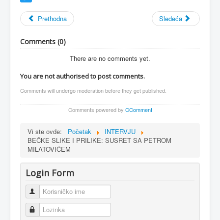
Twitter
Prethodna
Sledeća
Comments (
0
)
There are no comments yet.
You are not authorised to post comments.
Comments will undergo moderation before they get published.
Comments powered by
CComment
Vi ste ovde:
Početak
INTERVJU
BEČKE SLIKE I PRILIKE: SUSRET SA PETROM
MILATOVIĆEM
Login Form
Korisničko ime
Lozinka