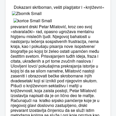
Dokazani skriboman, vešti plagijator i »književni«
prevarant drski Petar Milatović, kroz ceo svoj
»stvaralački« rad, opasno ugrožava mentalnu
higijenu mislećih ljudi. Njegovoj bahatosti u
nastojanju lečenja sospstvenih frustracija, nema
kraja, kao i pokušaju pisanja nove /sopstvene/
biografije po kojoj bi želeo ostati upamćen među
čestitim svetom. Prisvajanjem tuđih ideja, fraza i
citata, ukrađenih a pri tome zvučnih naslova /
Ulovljeni lovci/ pokušajima prekrajanja istorije u
kojoj bi da se silom nametne, Milatović nastoji
zaseniti i obrazovati bečke skrobomane /njih
dvadesetak/ koji si iznikli pod njegovim skutom.
Pišući o književnom sektaštvu i mafiji u
književnosti, koja zaista postoji, Petar Milatović
izostavlja napisati da je on lično deo te mafije.
Računajući na kratko srpsko pamćenje koje je u
njegovoj glavi doslovno zastupljeno, drski
prevarant izostavlja činjenicu da se služi istim
metodama kojima se služe i oni koje proziva kao