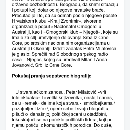
državne bezbednosti u Beogradu, da snimi situaciju
i pokupi koji dolar od njegove hrvatske braće.
Prećutao je i to, da su odmah posle njegove posete
Hrvatskom klubu »Kralj Zvonimir«, stvorene
organizacije poput »Nacionalni Crnogorci u
Australiji, kao i »Crnogorski klub – Njegoš«, koje su
imale za cilj umrtvljenje delovanja Srba iz Crne
Gore, po srpskim nacionalnim organizacijama u
Australiji i Okeaniji. Izričiti zadatak Petra Milatovića
je glasio: Sprečiti rad Slobodnog srpskog radio
časa – Njegoš, kojeg su uređivali Milan i Anđa
Jovanović, Srbi iz Crne Gore.
Pokušaj pranja sopstvene biografije
U stvaralačkom zanosu, Petar Milatović »vrli
intelektualac« i »veliki književnik«, nastoji danas,
da u »remek« delima koja stvara - smrdibajkama /
pozajmljeni izraz/, opere sebe i svoju biografiju,
pišući o današnjoj političkoj sceni u otadžbini,
fokusirajući se na poreklo političkih lidera, koji po
njemu potiču iz komunističkih porodica. Do duše,