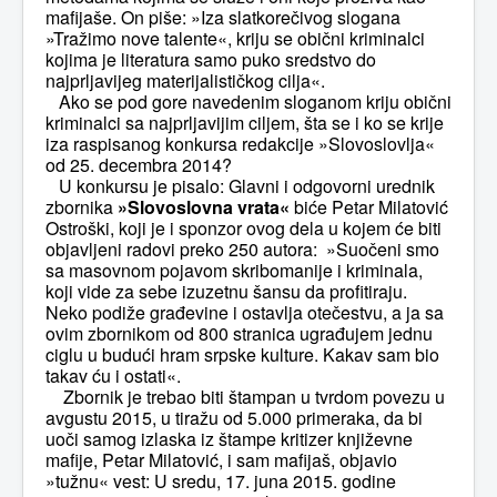
mafijaše. On piše: »Iza slatkorečivog slogana
»Tražimo nove talente«, kriju se obični kriminalci
kojima je literatura samo puko sredstvo do
najprljavijeg materijalističkog cilja«.
Ako se pod gore navedenim sloganom kriju obični
kriminalci sa najprljavijim ciljem, šta se i ko se krije
iza raspisanog konkursa redakcije »Slovoslovlja«
od 25. decembra 2014?
U konkursu je pisalo: Glavni i odgovorni urednik
zbornika
»Slovoslovna vrata«
biće Petar Milatović
Ostroški, koji je i sponzor ovog dela u kojem će biti
objavljeni radovi preko 250 autora: »Suočeni smo
sa masovnom pojavom skribomanije i kriminala,
koji vide za sebe izuzetnu šansu da profitiraju.
Neko podiže građevine i ostavlja otečestvu, a ja sa
ovim zbornikom od 800 stranica ugrađujem jednu
ciglu u budući hram srpske kulture. Kakav sam bio
takav ću i ostati«.
Zbornik je trebao biti štampan u tvrdom povezu u
avgustu 2015, u tiražu od 5.000 primeraka, da bi
uoči samog izlaska iz štampe kritizer književne
mafije, Petar Milatović, i sam mafijaš, objavio
»tužnu« vest: U sredu, 17. juna 2015. godine