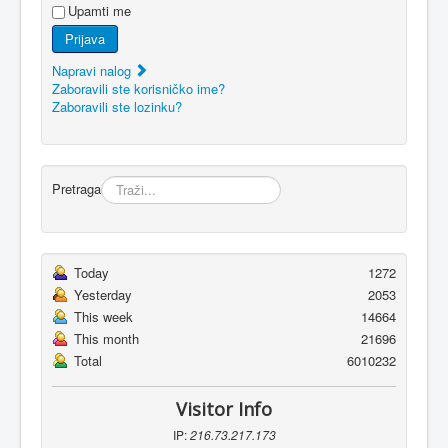
Upamti me
Prijava
Napravi nalog
Zaboravili ste korisničko ime?
Zaboravili ste lozinku?
Pretraga
Today
1272
Yesterday
2053
This week
14664
This month
21696
Total
6010232
Visitor Info
IP:
216.73.217.173