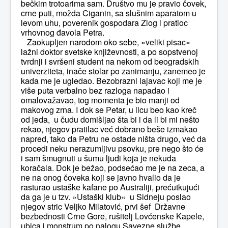
bečkim trotoarima sam. Društvo mu je pravio čovek,
crne puti, možda Ciganin, sa slušnim aparatom u
levom uhu, poverenik gospodara Zlog i pratioc
vrhovnog đavola Petra.
Zaokupljen narodom oko sebe, »veliki pisac«
lažni doktor svetske književnosti, a po sopstvenoj
tvrdnji i svršeni student na nekom od beogradskih
univerziteta, inače stolar po zanimanju, zanemeo je
kada me je ugledao. Bezobrazni lajavac koji me je
više puta verbalno bez razloga napadao i
omalovažavao, tog momenta je bio manji od
makovog zrna. I dok se Petar, u licu beo kao kreč
od jeda, u čudu domišljao šta bi i da li bi mi nešto
rekao, njegov pratilac već dobrano beše izmakao
napred, tako da Petru ne ostade ništa drugo, već da
procedi neku nerazumljivu psovku, pre nego što će
i sam šmugnuti u šumu ljudi koja je nekuda
koračala. Dok je bežao, podsećao me je na zeca, a
ne na onog čoveka koji se javno hvalio da je
rasturao ustaške kafane po Australiji, prećutkujući
da ga je u tzv. »Ustaški klub« u Sidneju poslao
njegov stric Veljko Milatović, prvi šef Državne
bezbednosti Crne Gore, rušitelj Lovćenske Kapele,
ubica i monstrum po nalogu Savezne službe