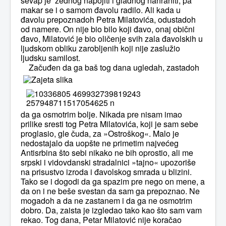
sevap je žednog napojiti i gladnog nahraniti, pa
makar se i o samom đavolu radilo. Ali kada u
đavolu prepoznadoh Petra Milatovića, odustadoh
od namere. On nije bio bilo koji đavo, onaj obični
đavo, Milatović je bio oličenje svih zala đavolskih u
ljudskom obliku zarobljenih koji nije zaslužio
ljudsku samilost.
Začuđen da ga baš tog dana ugledah, zastadoh
da ga osmotrim bolje. Nikada pre nisam imao
prilike sresti tog Petra Milatovića, koji je sam sebe
proglasio, gle čuda, za »Ostroškog«. Malo je
nedostajalo da uopšte ne primetim najvećeg
Antisrbina što sebi nikako ne bih oprostio, ali me
srpski i vidovdanski stradalnici »tajno« upozoriše
na prisustvo izroda i đavolskog smrada u blizini.
Tako se i dogodi da ga spazim pre nego on mene, a
da on i ne beše svestan da sam ga prepoznao. Ne
mogadoh a da ne zastanem i da ga ne osmotrim
dobro. Da, zaista je izgledao tako kao što sam vam
rekao. Tog dana, Petar Milatović nije koračao