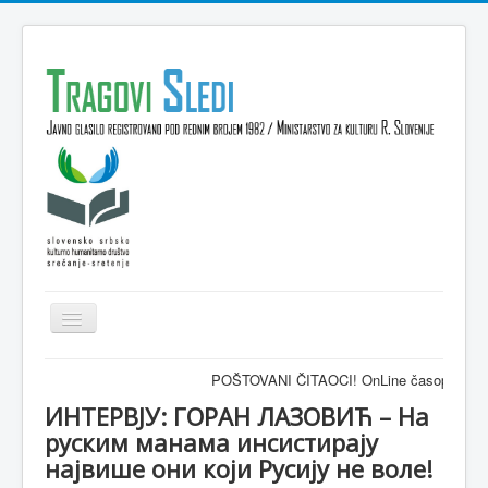
Isključi
navigaciju
Domov
POŠTOVANI ČITAOCI! OnLine časopis TRAGOVI-SLEDI
VESTI
ИНТЕРВЈУ: ГОРАН ЛАЗОВИЋ – На
руским манама инсистирају
KULTURA
највише они који Русију не воле!
INTERVJU