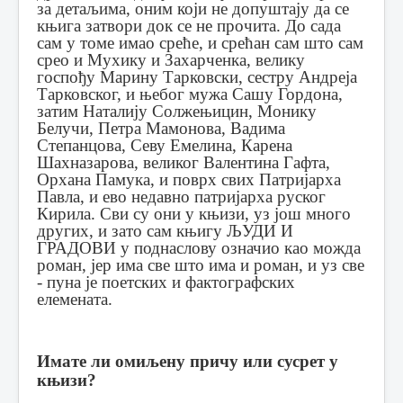
за детаљима, оним који не допуштају да се
књига затвори док се не прочита.
До сада
сам у томе имао среће, и срећан сам што сам
срео и Мухику и Захарченка, велику
госпођу Марину Тарковски, сестру Андреја
Тарковског, и њебог мужа Сашу Гордона,
затим Наталију Солжењицин, Монику
Белучи, Петра Мамонова, Вадима
Степанцова, Севу Емелина, Карена
Шахназарова, великог Валентина Гафта,
Орхана Памука, и поврх свих Патријарха
Павла, и ево недавно патријарха руског
Кирила.
Сви су они у књизи, уз још много
других, и зато сам књигу ЉУДИ И
ГРАДОВИ у поднаслову означио као можда
роман, јер има све што има и роман, и уз све
- пуна је поетских и фактографских
елемената.
Имате ли омиљену причу или сусрет у
књизи?