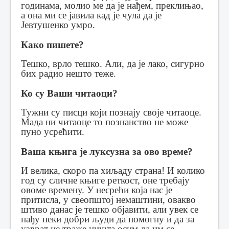
годинама, молио ме да је нађем, преклињао,
а она ми се јавила кад је чула да је
Јевтушенко умро.
Како пишете?
Тешко, врло тешко. Али, да је лако, сигурно
бих радио нешто теже.
Ко су Ваши читаоци?
Тужни су писци који познају своје читаоце.
Мада ни читаоце то познанство не може
пуно усрећити.
Ваша књига је луксузна за ово време?
И велика, скоро па хиљаду страна! И колико
год су сличне књиге реткост, оне требају
овоме времену.
У несрећи која нас је
притисла, у свеопштој немаштини, овакво
штиво данас је тешко објавити, али увек се
нађу неки добри људи да помогну и да за
узврат не траже ништа осим да им се