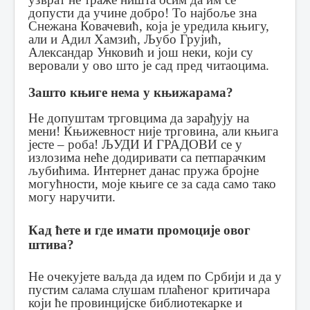
допусти да учине добро!
То најбоље зна
Снежана Ковачевић, која је уредила књигу,
али и Адил Хамзић, Љубо Грујић,
Александар Унковић и још неки, који су
веровали у ово што је сад пред читаоцима.
Зашто књиге нема у књижарама?
Не допуштам трговцима да зарађују на
мени! Књижевност није трговина, али књига
јесте – роба! ЉУДИ И ГРАДОВИ се у
излозима неће додиривати са петпарачким
љубићима. Интернет данас пружа бројне
могућности, моје књиге се за сада само тако
могу наручити.
Кад ћете и где имати промоције овог
штива?
Не очекујете ваљда да идем по Србији и да у
пустим салама слушам плаћеног критичара
који ће провинцијске библиотекарке и