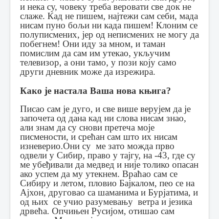
и нека су, човеку треба веровати све док не
слаже.
Кад не пишем, најтежи сам себи, мада
нисам пуно бољи ни када пишем!
Клоним се
полуписмених, јер од неписмених не могу да
побегнем!
Они иду за мном, и таман
помислим да сам им утекао, укључим
телевизор, а они тамо, у пози коју само
други дневник може да изрежира.
Како је настала Ваша нова књига?
Писао сам је дуго, и све више верујем да је
започета од дана кад ни слова нисам знао,
али знам да су снови претеча моје
писмености, и срећан сам што их нисам
изневерио.
Они су ме зато можда прво
одвели у Сибир, право у тајгу, на -43, где су
ме убеђивали да медвед и није толико опасан
ако успем да му утекнем.
Враћао сам се
Сибиру и летом, пловио Бајкалом, пео се на
Ајхон, друговао са шаманима и Бурјатима, и
од њих се учио разумевању ветра и језика
дрвећа.
Опчињен Русијом, отишао сам