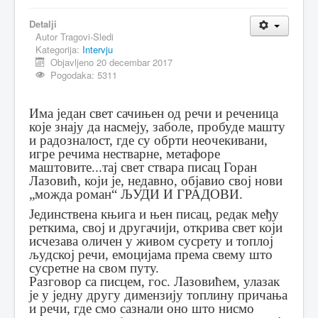
MAGAZIN
Detalji
Autor
Tragovi-Sledi
FELJTON
Kategorija:
Intervju
Objavljeno 20 decembar 2017
SPORT
Pogodaka: 5311
PISMA ČITALACA
Има један свет сачињен од речи и реченица
IMPRESUM
које знају да насмеју, заболе, пробуде машту
и радозналост, где су обрти неочекивани,
игре речима нестварне, метафоре
маштовите...тај свет ствара писац Горан
Лазовић, који је, недавно, објавио свој нови
„можда роман“ ЉУДИ И ГРАДОВИ.
Јединствена књига и њен писац, редак међу
реткима, свој и другачији, открива свет који
исчезава оличен у живом сусрету и топлој
људској речи, емоцијама према свему што
сусретне на свом путу.
Разговор са писцем, гос. Лазовићем, улазак
је у једну другу димензију топлину причања
и речи, где смо сазнали оно што нисмо