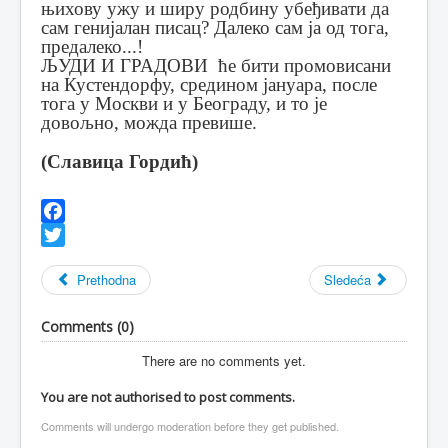
њихову ужу и ширу родбину убеђивати да
сам генијалан писац?
Далеко сам ја од тога,
предалеко...!
ЉУДИ И ГРАДОВИ ће бити промовисани
на Кустендорфу, средином јануара, после
тога у Москви и у Београду, и то је
довољно, можда превише.
(Славица Гордић)
Facebook
Twitter
Prethodna
Sledeća
Comments (
0
)
There are no comments yet.
You are not authorised to post comments.
Comments will undergo moderation before they get published.