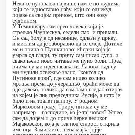
Нека се путовања највише памте по људима
који те једноставно нађу, који се однекуд
појаве са својом причом, што они зову
судбином.
У Темишвару сам срео човека који је
стрељао Чаушескуа, седели смо и причали.
Он сад болује од несанице, одлази у цркву,
и мислим да је заборавио да се смеје.
Дотиче
ме и прича о Пушкиновој кћерки која је
умрла од глади, ту причу сам писао дуго, и
свако њено ново читање ме пуно боли.
Пред
очима су ми и дешавања из Лавова, кад су
ми нудили освежње звано ''коктел од
Путинове крви'', где сам видео колико
мржња према дојучерашњој браћи може да
оде далеко, толико да сам тамо гледао отирач
на којем је лик председника Русије, а исто је
било и на тоалет папиру.
У родном
Марксовом граду, Триру, питали су ме
например – господине, ко је тај човек?
Успео
сам да дођем и до приче ћерке великог
Мајаковског, која је тек под старост открила
име оца. Замислите, њена мајка јој је