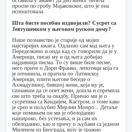
оставила у аманет да део њеног пепела
проспе по гробу Мајаковског, што је она
испоштовала.
Шта бисте посебно издвојили? Сусрет са
Јевтушенком у његовом руском дому?
Наше познанство је старије од мојих
најстаријих књига. Одлазио сам код њега у
Переделкино и онда кад су говорили да је у
Америци, писао му и од њега добијао
најдивнија писма. То су више биле песме,
него приче о Дори Франко, лепотици која га
је опчинила, и пратила по Латинској
Америци, илити његове беседе о
Ахмадулиној, бившој жени, која му је,
сазнавши да се опет жени, дошла и спремила
све што треба за свадбу.
Причао ми је о
сусретима са Кендијем, Кастром, о томе како
је срео и пољубио Мерлин Монро...
Детаље
које помињем он ми је обелоданио
нашироко, без устезања, и ја сам их
обелоданио, као и причу о љубави са једном
Миленом из Београда, коју је тражио