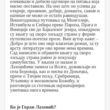
очекивали и добили одговоре на питања која
нисмо поставили. На оно што он успева да
открије, проникне, добије, домашта, сажме и
напише не може се остати равнодушан.
Вишегодишња путовања од Монголије,
Истамбула и Сибира преко Париза, Прага и
Венеције све до Бајкалског језера, изњедрила
су књигу од скоро хиљаду страна у форми
путописно-поетске прозе. Њен аутор каже: -
Добро је што ово није класичан роман, за ту
врсту литературе ово време нема времена.
Сад написати и објавити књигу од скоро
хиљаду страна равно је покушају
самоубиства.
У књизи се налазе и
Лазовићеви записи са Волге, доживљаји из
села Бороваја, као и писма из Доњецка,
приче о Тичјем пољу, Сребреници,
Угљевику и московском Божићу, и
разговори са стотињак најзначајнијих
уметника овога времена.
Ко је Горан Лазовић?