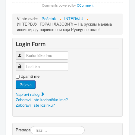
Comments powered by
CComment
Vi ste ovde:
Početak
INTERVJU
ИНТЕРВЈУ: ГОРАН ЛАЗОВИЋ – На руским манама
инсистирају највише они који Русију не воле!
Login Form
Korisničko ime
Lozinka
Upamti me
Prijava
Napravi nalog
Zaboravili ste korisničko ime?
Zaboravili ste lozinku?
Pretraga