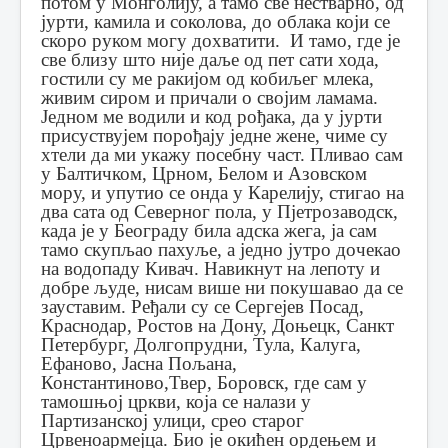
потом у Монголију, а тамо све нестварно, од
јурти, камила и соколова, до облака који се
скоро руком могу дохватити.
И тамо, где је
све близу што није даље од пет сати хода,
гостили су ме ракијом од кобиљег млека,
живим сиром и причали о својим ламама.
Једном ме водили и код рођака, да у јурти
присуствујем порођају једне жене, чиме су
хтели да ми укажу посебну част.
Пливао сам
у Балтичком, Црном, Белом и Азовском
мору, и упутио се онда у Карелију, стигао на
два сата од Северног пола, у Пјетрозаводск,
када је у Београду била адска жега, ја сам
тамо скупљао пахуље, а једно јутро дочекао
на водопаду Кивач.
Навикнут на лепоту и
добре људе, нисам више ни покушавао да се
зауставим.
Ређали су се Сергејев Посад,
Краснодар, Ростов на Дону, Доњецк, Санкт
Петербург, Долгопрудни, Тула, Калуга,
Ефаново, Јасна Пољана,
Константиново,Твер, Боровск, где сам у
тамошњој цркви, која се налази у
Партизанској улици, срео старог
Црвеноармејца. Био је окићен ордењем и