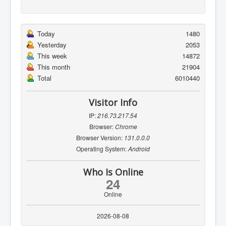
Today
1480
Yesterday
2053
This week
14872
This month
21904
Total
6010440
Visitor Info
IP:
216.73.217.54
Browser:
Chrome
Browser Version:
131.0.0.0
Operating System:
Android
Who Is Online
24
Online
2026-08-08