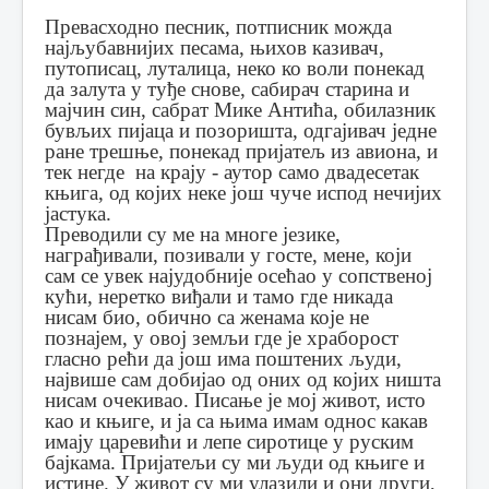
Превасходно песник, потписник можда
најљубавнијих песама, њихов казивач,
путописац, луталица, неко ко воли понекад
да залута у туђе снове, сабирач старина и
мајчин син, сабрат Мике Антића, обилазник
бувљих пијаца и позоришта, одгајивач једне
ране трешње, понекад пријатељ из авиона, и
тек негде на крају - аутор само двадесетак
књига, од којих неке још чуче испод нечијих
јастука.
Преводили су ме на многе језике,
награђивали, позивали у госте, мене, који
сам се увек најудобније осећао у сопственој
кући, неретко виђали и тамо где никада
нисам био, обично са женама које не
познајем, у овој земљи где је храборост
гласно рећи да још има поштених људи,
највише сам добијао од оних од којих ништа
нисам очекивао.
Писање је мој живот, исто
као и књиге, и ја са њима имам однос какав
имају царевићи и лепе сиротице у руским
бајкама.
Пријатељи су ми људи од књиге и
истине.
У живот су ми улазили и они други,