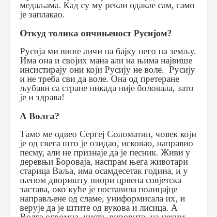
медаљама. Кад су му рекли одакле сам, само
је заплакао.
Откуд толика опчињеност Русијом?
Русија ми више личи на бајку него на земљу.
Има она и својих мана али на њима највише
инсистирају они који Русију не воле.
Русију
и не треба сви да воле. Она од претеране
љубави са стране никада није боловала, зато
је и здрава!
А Волга?
Тамо ме одвео Сергеј Соломатин, човек који
је од свега што је озидао, исковао, направио
песму, али не признаје да је песник.
Живи у
деревњи Бороваја, наспрам њега животари
старица Ваља, има осамдесетак година, и у
њеном дворишту виори црвена совјетска
застава, око куће је поставила полицајце
направљене од сламе, униформисала их, и
верује да је штите од вукова и лисица.
А
Волга огромна, чиста, вировита, на неким