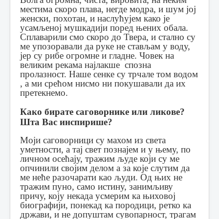
местима скоро плава, негде модра, и шум јој
женски, похотан, и наслућујем како је
усамљеној мушкадији поред њених обала.
Сплаварили смо скоро до Твера, и стално су
ме упозоравали да руке не стављам у воду,
јер су рибе огромне и гладне.
Човек на
великим рекама најлакше спозна
пролазност.
Наше сенке су трчале том водом
, а ми срећом нисмо ни покушавали да их
претекнемо.
Како бирате саговорнике или ликове?
Шта Вас инспирише?
Моји саговорници су махом из света
уметности, а тај свет познајем и у њему, по
личном осећају, тражим људе који су ме
опчинили својим делом а за које слутим да
ме неће разочарати као људи.
Од њих не
тражим пуно, само истину, занимљиву
причу, коју некада усмерим ка њиховој
биографији, понекад ка породици, ретко ка
држави, и не допуштам сувопарност, трагам