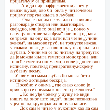
пријатељују са принципима.
А и да није најфреквентнија реч у
књизи љубав, ово би била у читаочевом
пријему порука књига о љубави.
Онај са којим песма или песникиња
разговара је стваран или имагинаран,
свеједно, или је то онај који је „ понео у
наручју цветове за анђела“ или онај од кога
се тражи да ону која пати или чезне „учини
женом“, на махове груб, на тренутке нежан,
у сваком погледу саговорник у овој књизи о
љубави. Учини ми се по читању на тренутак
да је можда књига тематски монохрона, али
то неће сметати онима моји воле једноставно
исписану, покаткад пренаративну,искрену
љубавну песму.
У овим песмама љубав би могла бити
истинско дотицање бескраја.
Посебно у онима „ где свако слово је
крик који се прелама кроз етар реалности.“
„ Ко не уђе човеку у душу не види
ништа од оног што види“, пише песникиња
у једној од круцијалних порука књиге.
Док сам је читао у рукопису као да сам