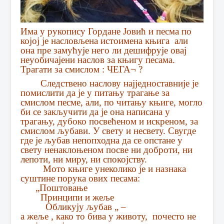
Има у рукопису Гордане Јовић и песма по
којој је насловљена истоимена књига али
она пре замућује него ли дешифрује овај
неуобичајени наслов за књигу песама.
Трагати за смислом : ЧЕГА¬ ?
Следствено наслову најједноставније је
помислити да је у питању трагање за
смислом песме, али, по читању књиге, могло
би се закључити да је она написана у
трагању, дубоко посвећеном и искреном, за
смислом љубави. У свету и несвету. Свугде
где је љубав непопходна да се опстане у
свету ненаклоњеном посве ни доброти, ни
лепоти, ни миру, ни спокојству.
Мото књиге унеколико је и назнака
суштине порука ових песама:
„Поштовање
Принципи и жеље
Обликују љубав „ –
а жеље , како то бива у животу, почесто не