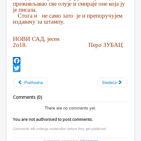
преживљавао све олује и смираје оне која ју
је писала.
Стога и не само зато је и препоручујем
издавачу за штампу.
НОВИ САД, јесен
2о18. Перо ЗУБАЦ
Facebook
Twitter
Prethodna
Sledeća
Comments (
0
)
There are no comments yet.
You are not authorised to post comments.
Comments will undergo moderation before they get published.
Comments powered by
CComment