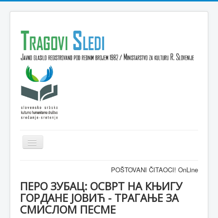
Isključi
navigaciju
Domov
POŠTOVANI ČITAOCI! OnLine časopis TRAGO
VESTI
ПЕРО ЗУБАЦ: ОСВРТ НА КЊИГУ
ГОРДАНЕ ЈОВИЋ - ТРАГАЊЕ ЗА
KULTURA
СМИСЛОМ ПЕСМЕ
INTERVJU