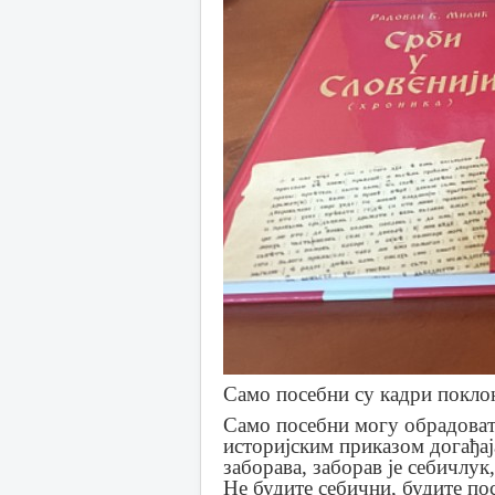
Само посебни су кадри поклон
Само посебни могу обрадовати
историјским приказом догађај
заборава, заборав је себичлук
Не будите себични, будите по