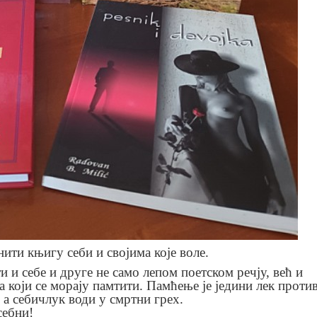
ити књигу себи и својима које воле.
 и себе и друге не само лепом поетском речју, већ и
а који се морају памтити. Памћење је једини лек проти
, а себичлук води у смртни грех.
себни!