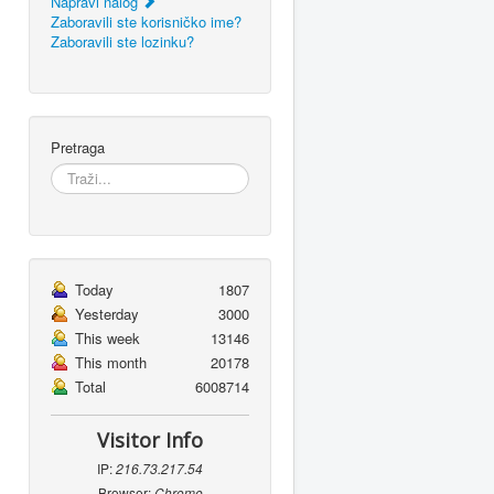
Napravi nalog
Zaboravili ste korisničko ime?
Zaboravili ste lozinku?
Pretraga
Today
1807
Yesterday
3000
This week
13146
This month
20178
Total
6008714
Visitor Info
IP:
216.73.217.54
Browser:
Chrome