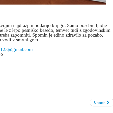
 svojim najdražjim podarijo knjigo. Samo posebni ljudje
 ne le z lepo pesniško besedo, temveč tudi z zgodovinskim
 treba zapomniti. Spomin je edino zdravilo za pozabo,
a vodi v smrtni greh.
vi123@gmail.com
no
Sledeća