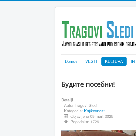
Domov
VESTI
KULTURA
IN
Будите посебни!
Detalji
Autor
Tragovi-Sledi
Kategorija:
Književnost
Objavljeno 09 mart 2025
Pogodaka: 1726