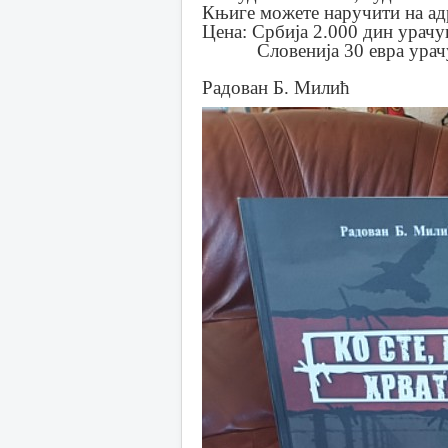
Књиге можете наручити на а
Цена: Србија 2.000 дин урач
Словенија 30 евра урачу
Радован Б. Милић