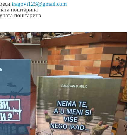
дреси
tragovi123@gmail.com
уната поштарина
ната поштарина