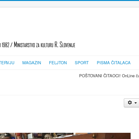
TERVJU
MAGAZIN
FELJTON
SPORT
PISMA ČITALACA
POŠTOVANI ČITAOCI! OnLine časopis TRAGOVI-SLEDI - zvan