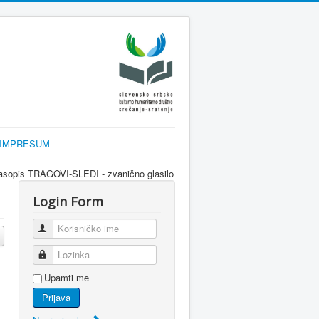
IMPRESUM
ično glasilo srpske dijaspore za informisanje Srba u Sloveniji i regionu kro
Login Form
Korisničko ime
Lozinka
Upamti me
Prijava