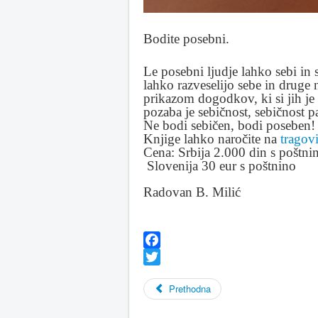
Bodite posebni.
Le posebni ljudje lahko sebi in
lahko razveselijo sebe in druge
prikazom dogodkov, ki si jih je
pozaba je sebičnost, sebičnost p
Ne bodi sebičen, bodi poseben!
Knjige lahko naročite na
trago
Cena: Srbija 2.000 din s poštni
Slovenija 30 eur s poštnino
Radovan B. Milić
Facebook
Twitter
Prethodna