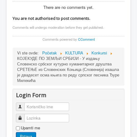
There are no comments yet.
You are not authorised to post comments.
Comments will undergo moderation before they get published.
Comments powered by
CComment
Vi ste ovde:
Početak
KULTURA
Konkursi
КОЈЕКУДЕ ПО ЗЕМЉИ СРБИЈИ - У издању
Словенско србског кутурно хуманитарног друштва
СРЕТЕЊЕ из Словенских Коњица (Словенија) изашла
је двадесет осма књига по реду српског песника Ђуре
Милекића
Login Form
Korisničko ime
Lozinka
Upamti me
Prijava