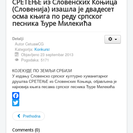
СРЕТЕЊЕ из Словенских Коњица
(Словенија) изашла је двадесет
MAGAZIN
осма књига по реду српског
FELJTON
песника Ђуре Милекића
SPORT
Detalji
PISMA ČITALACA
Autor
CetuawCG
Kategorija:
IMPRESUM
Konkursi
Objavljeno 23 septembar 2013
Pogodaka: 5171
КОЈЕКУДЕ ПО ЗЕМЉИ СРБИЈИ
У издању Словенско српског културно хуманитарног
друштва СРЕТЕЊЕ из Словенских Коњица, објављена је
најновија књига песама српског песника Ђуре Милекића
Facebook
Twitter
Prethodna
Comments (
0
)