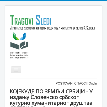
Isključi
navigaciju
Domov
POŠTOVANI ČITAOCI! OnLine časopis TRA
VESTI
КОЈЕКУДЕ ПО ЗЕМЉИ СРБИЈИ - У
издању Словенско србског
KULTURA
кутурно хуманитарног друштва
INTERVJU