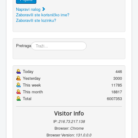
Napravi nalog
Zaboravili ste korisničko ime?
Zaboravili ste lozinku?
Pretraga
Today
446
Yesterday
3000
This week
11785
This month
18817
Total
6007353
Visitor Info
IP:
216.73.217.138
Browser:
Chrome
Browser Version:
131.0.0.0