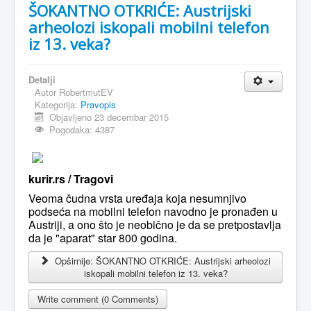
ŠOKANTNO OTKRIĆE: Austrijski
arheolozi iskopali mobilni telefon
iz 13. veka?
Detalji
Autor
RobertmutEV
Kategorija:
Pravopis
Objavljeno 23 decembar 2015
Pogodaka: 4387
kurir.rs / Tragovi
Veoma čudna vrsta uređaja koja nesumnjivo
podseća na mobilni telefon navodno je pronađen u
Austriji, a ono što je neobično je da se pretpostavlja
da je "aparat" star 800 godina.
Opširnije: ŠOKANTNO OTKRIĆE: Austrijski arheolozi
iskopali mobilni telefon iz 13. veka?
Write comment (0 Comments)