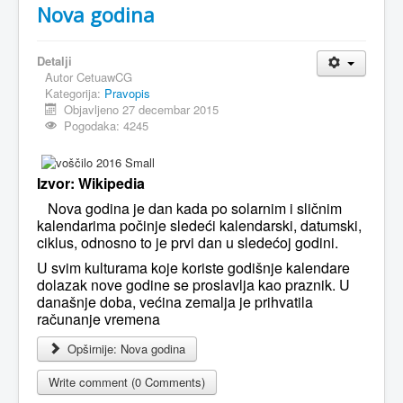
Nova godina
Detalji
Autor
CetuawCG
Kategorija:
Pravopis
Objavljeno 27 decembar 2015
Pogodaka: 4245
Izvor: Wikipedia
Nova godina je dan kada po solarnim i sličnim
kalendarima počinje sledeći kalendarski, datumski,
ciklus, odnosno to je prvi dan u sledećoj godini.
U svim kulturama koje koriste godišnje kalendare
dolazak nove godine se proslavlja kao praznik. U
današnje doba, većina zemalja je prihvatila
računanje vremena
Opširnije: Nova godina
Write comment (0 Comments)