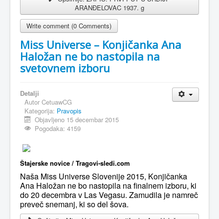
ARANĐELOVAC 1937. g
Write comment (0 Comments)
Miss Universe – Konjičanka Ana
Haložan ne bo nastopila na
svetovnem izboru
Detalji
Autor
CetuawCG
Kategorija:
Pravopis
Objavljeno 15 decembar 2015
Pogodaka: 4159
Štajerske novice / Tragovi-sledi.com
Naša Miss Universe Slovenije 2015, Konjičanka
Ana Haložan ne bo nastopila na finalnem izboru, ki
do 20 decembra v Las Vegasu. Zamudila je namreč
preveč snemanj, ki so del šova.