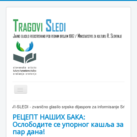
Isključi
navigaciju
Domov
SLEDI - zvanično glasilo srpske dijaspore za informisanje Srba u Sloveniji i
VESTI
РЕЦЕПТ НАШИХ БАКА:
Ослободите се упорног кашља за
KULTURA
пар дана!
INTERVJU