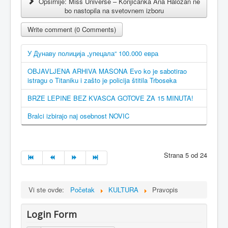
Opširnije: Miss Universe – Konjičanka Ana Haložan ne
bo nastopila na svetovnem izboru
Write comment (0 Comments)
У Дунаву полиција „упецала“ 100.000 евра
OBJAVLJENA ARHIVA MASONA Evo ko je sabotirao
istragu o Titaniku i zašto je policija štitila Trboseka
BRZE LEPINE BEZ KVASCA GOTOVE ZA 15 MINUTA!
Bralci izbirajo naj osebnost NOVIC
Strana 5 od 24
Vi ste ovde:
Početak
KULTURA
Pravopis
Login Form