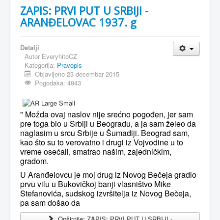
ZAPIS: PRVI PUT U SRBIJI -
ARANĐELOVAC 1937. g
Detalji
Autor
EveryhitoCZ
Kategorija:
Pravopis
Objavljeno 23 decembar 2015
Pogodaka: 4943
" Možda ovaj naslov nije srećno pogođen, jer sam
pre toga bio u Srbiji u Beogradu, a ja sam želeo da
naglasim u srcu Srbije u Šumadiji. Beograd sam,
kao što su to verovatno i drugi iz Vojvodine u to
vreme osećali, smatrao našim, zajedničkim,
gradom.
U Aranđelovcu je moj drug iz Novog Bečeja gradio
prvu vilu u Bukovičkoj banji vlasništvo Mike
Stefanovića, sudskog izvršitelja iz Novog Bečeja,
pa sam došao da
Opširnije: ZAPIS: PRVI PUT U SRBIJI -