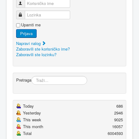
Korisničko ime
Lozinka
Upamti me
Prijava
Napravi nalog
Zaboravili ste korisničko ime?
Zaboravili ste lozinku?
Pretraga
Today
686
Yesterday
2946
This week
9025
This month
16057
Total
6004593