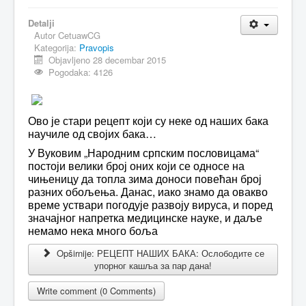
MAGAZIN
Detalji
Autor
CetuawCG
FELJTON
Kategorija:
Pravopis
Objavljeno 28 decembar 2015
SPORT
Pogodaka: 4126
PISMA ČITALACA
IMPRESUM
Ово је стари рецепт који су неке од наших бака
научиле од својих бака…
У Вуковим „Народним српским пословицама“
постоји велики број оних који се односе на
чињеницу да топла зима доноси повећан број
разних обољења. Данас, иако знамо да овакво
време уствари погодује развоју вируса, и поред
значајног напретка медицинске науке, и даље
немамо нека много боља
Opširnije: РЕЦЕПТ НАШИХ БАКА: Ослободите се
упорног кашља за пар дана!
Write comment (0 Comments)