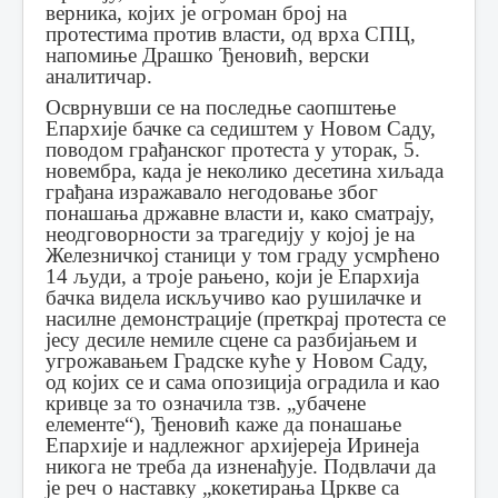
верника, којих је огроман број на
протестима против власти, од врха СПЦ,
напомиње Драшко Ђеновић, верски
аналитичар.
Осврнувши се на последње саопштење
Епархије бачке са седиштем у Новом Саду,
поводом грађанског протеста у уторак, 5.
новембра, када је неколико десетина хиљада
грађана изражавало негодовање због
понашања државне власти и, како сматрају,
неодговорности за трагедију у којој је на
Железничкој станици у том граду усмрћено
14 људи, а троје рањено, који је Епархија
бачка видела искључиво као рушилачке и
насилне демонстрације (преткрај протеста се
јесу десиле немиле сцене са разбијањем и
угрожавањем Градске куће у Новом Саду,
од којих се и сама опозиција оградила и као
кривце за то означила тзв. „убачене
елементе“), Ђеновић каже да понашање
Епархије и надлежног архијереја Иринеја
никога не треба да изненађује. Подвлачи да
је реч о наставку „кокетирања Цркве са