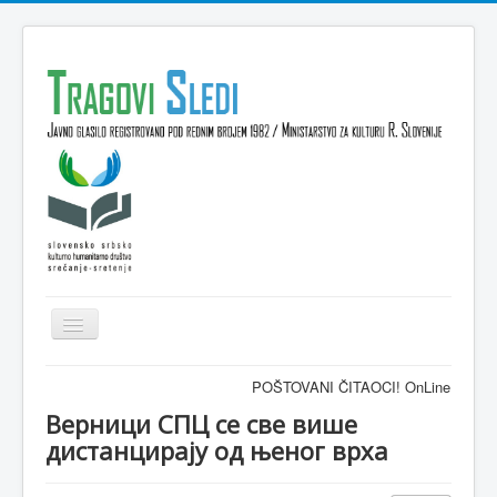
Isključi
navigaciju
Domov
POŠTOVANI ČITAOCI! OnLine časopis TRAGO
VESTI
Верници СПЦ се све више
дистанцирају од њеног врха
KULTURA
INTERVJU