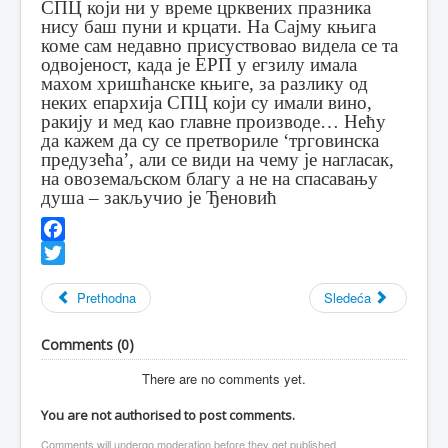
СПЦ који ни у време црквених празника
нису баш пуни и крцати. На Сајму књига
коме сам недавно присуствовао видела се та
одвојеност, када је ЕРП у егзилу имала
махом хришћанске књиге, за разлику од
неких епархија СПЦ који су имали вино,
ракију и мед као главне производе… Нећу
да кажем да су се претвориле ‘трговинска
предузећа’, али се види на чему је нагласак,
на овоземаљском благу а не на спасавању
душа – закључио је Ђеновић
Facebook
Twitter
Prethodna
Sledeća
Comments (
0
)
There are no comments yet.
You are not authorised to post comments.
Comments will undergo moderation before they get published.