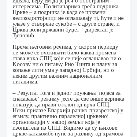
идеала, верујем да је реч о обостраним
интересима. Политичарима треба подршка
Цркве – а подршка је када се црквени
великодостојници не оглашавају тј. ћуте и не
улазе у отворене сукобе – с друге стране, и
Црква воли државни буџет – директан је
Ђеновић.
Према његовим речима, у скором периоду
не може се очекивати било каква промена
става врха СПЦ који се није оглашавао ни о
Kосову ни о питању Рио Тинта и плану за
копање литијума у западној Србији, ни о
неким другим важним националним
питањима.
– Резултат тога и једног пружања ‘појаса за
спасавање’ режиму јесте да све више верника
показује да прави отклон од врха СПЦ.
Неки прилазе Епархији рашко-призренској у
егзилу, практично паралелној црквеној
организацији у нашој земљи која је
изопштена из СПЦ. Видимо да су њихове
цркве-катакомбе пуне за разлику од храмова