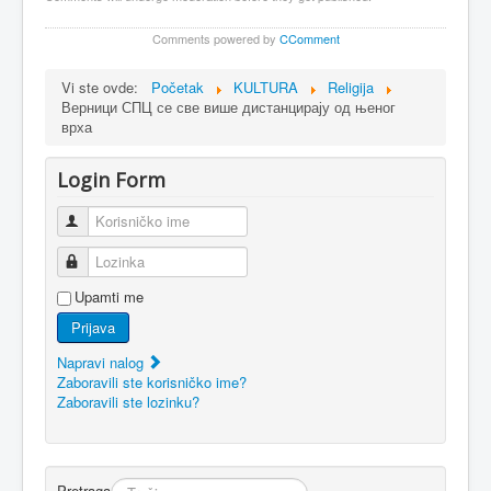
Comments powered by
CComment
Vi ste ovde:
Početak
KULTURA
Religija
Верници СПЦ се све више дистанцирају од њеног
врха
Login Form
Korisničko ime
Lozinka
Upamti me
Prijava
Napravi nalog
Zaboravili ste korisničko ime?
Zaboravili ste lozinku?
Pretraga