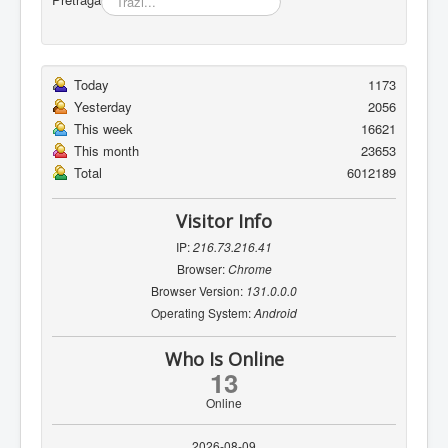
Today
1173
Yesterday
2056
This week
16621
This month
23653
Total
6012189
Visitor Info
IP:
216.73.216.41
Browser:
Chrome
Browser Version:
131.0.0.0
Operating System:
Android
Who Is Online
13
Online
2026-08-09