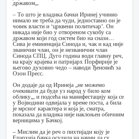
државом„.
– То што је владика бачки Иринеј учинио
нимало не треба да чуди, једноставно он је
човек власти и ‘црквени политичар’. Он
никада није био у отвореном сукобу са
државом који год систем био на снази…
Сива је еминенција Синода и, чак и кад није
званични члан, он је незванични члан
Синода СПЦ. Дуго година води главну реч,
на крају крајева и патријарх Порфирије је
његово духовно чедо – наводи Ђеновић за
Озон Пресс.
Он додаје да од Иринеја „не можемо
очекивати да буде уз народ у било ком
облику„, и подсећа на манифестацију која се
у Војводини одвијала у време поста, а била
је мрсног карактера и која је, сматра,
показала да владика није наклоњен обичним
верницима у Бачкој.
– Мислим да је реч о пихтијади коју је
Епархија бачка осудила на начин да су