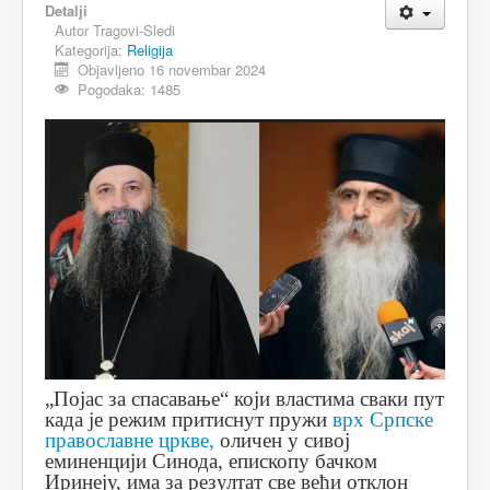
Detalji
Autor
Tragovi-Sledi
MAGAZIN
Kategorija:
Religija
FELJTON
Objavljeno 16 novembar 2024
Pogodaka: 1485
SPORT
PISMA ČITALACA
IMPRESUM
„Појас за спасавање“ који властима сваки пут
када је режим притиснут пружи
врх Српске
православне цркве,
оличен у сивој
еминенцији Синода, епископу бачком
Иринеју, има за резултат све већи отклон