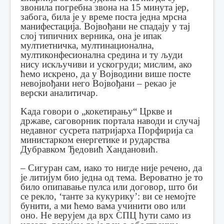
звонила погребна звона на 15 минута јер,
забога, била је у време поста једна мрсна
манифестација. Војвођани не спадају у тај
слој типичних верника, она је ипак
мултиетничка, мултинационална,
мултиконфесионална средина и ту људи
нису искључиви и ускогруди; мислим, ако
ћемо искрено, да у Војводини више посте
невојвођани него Војвођани – рекао је
верски аналитичар.
Kада говори о „кокетирању“ Цркве и
државе, саговорник портала наводи и случај
недавног сусрета патријарха Порфирија са
министарком енергетике и рударства
Дубравком Ђедовић Хандановић.
– Сигуран сам, иако то нигде није речено, да
је литијум био једна од тема. Вероватно је то
било опипавање пулса или договор, што би
се рекло, ‘танте за кукурику’: ви се немојте
бунити, а ми ћемо вама учинити ово или
оно. Не верујем да врх СПЦ ћути само из