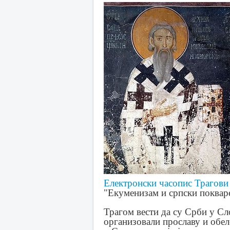
Електронски часопис Трагови
"Екуменизам и српски поквар
Трагом вести да су Срби у Сл
организовали прославу и обе