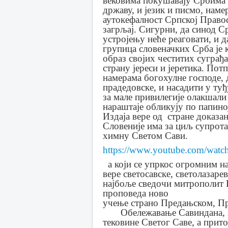
вековима покушавају Србима 
државу, и језик и писмо, нам
аутокефалност Српској Правос
загрљај. Сигурни, да синод 
устројењу неће реаговати, и д
групица словеначких Срба је 
образ својих честитих суграђа
страну јереси и јеретика. Пот
намерама богохулне господе, 
прадедовске, и насадити у туђ
за мале привилегије олакшал
нараштаје обликују по папино
Издаја вере од стране доказан
Словеније има за циљ супрота
химну Светом Сави.
https://www.youtube.com/wat
а који се упркос огромним н
вере светосавске, светолазаре
најбоље сведочи митрополит 
проповеда ново
учење страно Предањском, П
Обележавање Савиндана, зај
тековине Светог Саве, а при