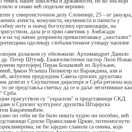
ио темељ нашег школства и државности, по ко зна који
делило и онако већ подељне вернике.
тен у североисточном делу Словеније, 25 - ог јануара,
ужених атеиста, комуниста, екумениста и паписта у
ебну ноту и значај богохулној организацији, на
присуством, дала је и први саветник у Амбасади
 и на тај начин допринела преваспитавању „заосталих“
ритисцима одолевају глобалистичком утицају насилне
својим доласком су обележили: Архимандрит Данило
 др. Петер Штумф, Евангелистички пастор Леон Новак
 чувени протојереј Перан Бошковић из Љубљане,
евић, ђакон Угљеша Пилингер из Вараждина, али и
ић, актуелни председник Савеза српских друштава
ани делегат у Скупштини дијаспоре и Срба региона кој
у то не представља сметњу да се и даље легитимише ка
“ Срба.
м присуством су "украсили" и представници СКД.
ндаве и Српског културног друштва Штајерска
етом Бакрачевићем.
о по себи не би било ништа чудно ни посебно, већ
редставници Српске Православне Цркве, потпомогнути
орекламерима, не би заједно славили са онима, који