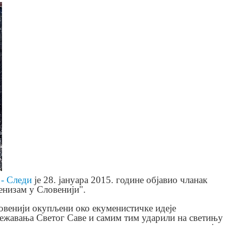
 - Следи
је 28. јануара 2015. године објавио чланак
енизам у Словенији".
овенији окупљени око екуменистичке идеје
лежавања Светог Саве и самим тим ударили на светињу