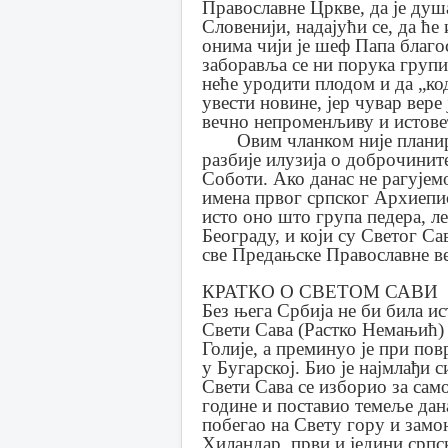
Православне Цркве, да је душа
Словенији, надајући се, да ће
онима чији је шеф Папа благ
заборавља се ни порука групи
неће уродити плодом и да „ко
увести новине, јер чувар вере 
вечно непроменљиву и истовет
Овим чланком није планирано
разбије илузија о доброчини
Соботи. Ако данас не рагујем
имена првог српског Архиепи
исто оно што група педера, л
Београду, и који су Светог Са
све Предањске Православне ве
КРАТКО О СВЕТОМ САВИ
Без њега Србија не би била ис
Свети Сава (Растко Немањић) 
Голије, а преминуо је при по
у Бугарској. Био је најмлађи
Свети Сава се изборио за сам
године и поставио темеље дан
побегао на Свету гору и замо
Хиландар, први и једини српс