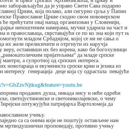
отети и првог српског Архиепископа, и цркву и
ерно заборављајући да је управо Свети Сава подарио
лавној Цркви, која полако, али сигурно срља у Папин
Српске Православне Цркве сходно свом нововерском
а ће прећутати овај напад организован у Словенији,
крајње непоштеним намерама, мучки ударила на част и
на и православаца, сврставајући се по ко зна који пут н
помогнути младом Србадијом, којој се ни не сања о
да их желе прелисичити и отргнути из наручја
у веру, оставивши их без корена, како би богохулници
и „римокатоличким пријатељима“ да младе српске
ј мантри, а супротној од српских интереса.
их новотараца и екумениста српске крви и језика из
н интересу генерација деце која су одрастала певајућ
ch?v=GhZzvNjtkug&feature=youtu.be
апорима проданих душа, никада нису и неће одрећи
вске, светојустиновске и светониколајевске, о чему
Пирејски оптужујући патријарха Вартоломеја да
равославном учењу.
едно са са онима који не поштују остављене нам
том мртводушнички проповедају, противно учењу