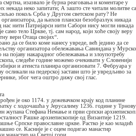
 смртна, изазвало је бурна реаговања и коментаре у
 их некада неко запитати; А зашто сте читали молитве с
осиљао покољ Срба у Другом светском рату? Не
 организатора, да њихов плански безобразлук никада
д нас нити Патријарси нити Сабори нису могли никада
је само тело Цркве, тј. сам народ, који хоће своју веру
ну вери Отаца својих“.
 да се било коме нанесу увреде, већ једино да се
тељству организатора обележавања Савиндана у Мурско
о на појаву накарадног обележавања и злоупотребу
скопа, следеће године можемо очекивати у Словенији
езбијки и атеиста планира организовати 7. Фебруара у
ву осликали на педерској застави што је увредљиво за
рнике, због чега оштро дижу свој глас.
та
рођен је око 1174. у дежевачком крају код планине
вратку с ходочашћа у Јерусалиму 1236. године у Трнову
 син жупана Стефана Немање и први српски архиепископ
осталност Рашке архиепископије од Византије 1219.
ашње Српске православне цркве. Растко је као младић
нашио се. Касније је с оцем подигао манастир
ки манастир на Светој гори.