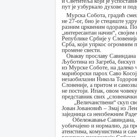
и Светитеља
који је успостав
пут је узбуркало духове и по
Мурска Собота, градић смеш
не 27-ог, био је стециште удр
разним црквеним одорама. Пос
„интересантан начин“, својим 
Републике Србије у Словенији
Срба, који упркос огромним п
промене свести.
Овакву прославу Савиндана 
Љуботина из Загреба, бискуп
из Мурске Соботе, на далеко
мариборски парох Саво Косој
незаобилазни Никола Тодоров
Словеније, а притом и самозв
не постоји. Ипак, овом човек
представник свих „словеначки
„Величанствени“ скуп своји
Јован Јовановић – Змај из Ле
заједница са неизбежним Рад
Обележавање Савиндана, сам
уобичајено и нормално, да п
атеистима, комунистима и сам