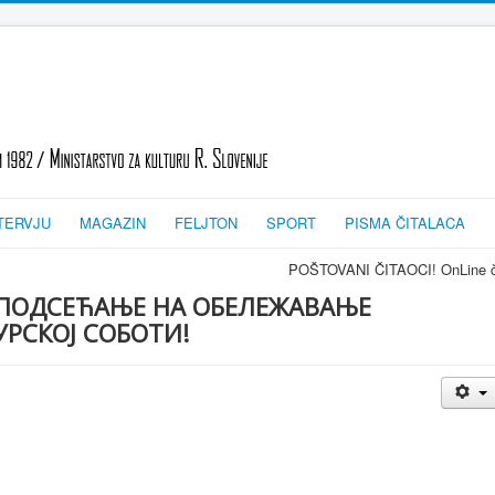
TERVJU
MAGAZIN
FELJTON
SPORT
PISMA ČITALACA
POŠTOVANI ČITAOCI! OnLine časopis TRAGOVI-
 ПОДСЕЋАЊЕ НА ОБЕЛЕЖАВАЊЕ
УРСКОЈ СОБОТИ!