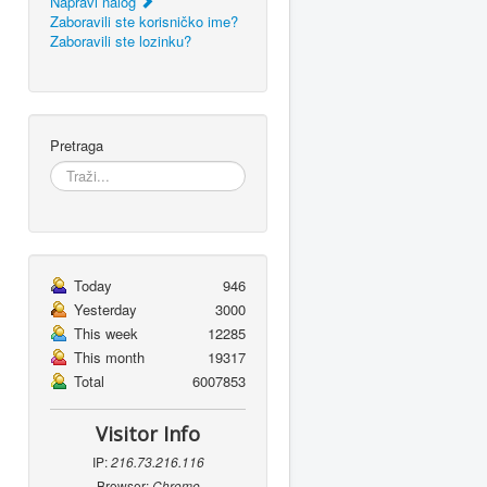
Napravi nalog
Zaboravili ste korisničko ime?
Zaboravili ste lozinku?
Pretraga
Today
946
Yesterday
3000
This week
12285
This month
19317
Total
6007853
Visitor Info
IP:
216.73.216.116
Browser:
Chrome