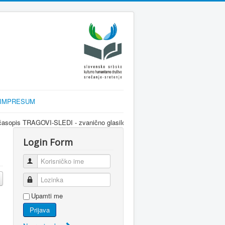
IMPRESUM
SLEDI - zvanično glasilo srpske dijaspore za informisanje Srba u Sloveniji i
Login Form
Korisničko ime
Lozinka
Upamti me
Prijava