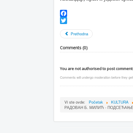
Facebook
Twitter
Prethodna
Comments (
0
)
You are not authorised to post comment
Comments will undergo moderation before they get
Vi ste ovde:
Početak
KULTURA
РАДОВАН Б. МИЛИЋ - ПОДСЕЋАЊЕ