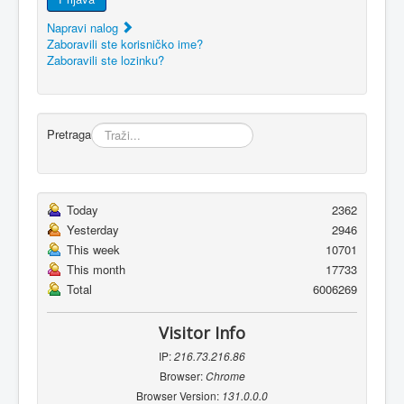
Napravi nalog
Zaboravili ste korisničko ime?
Zaboravili ste lozinku?
Pretraga
Today
2362
Yesterday
2946
This week
10701
This month
17733
Total
6006269
Visitor Info
IP:
216.73.216.86
Browser:
Chrome
Browser Version:
131.0.0.0