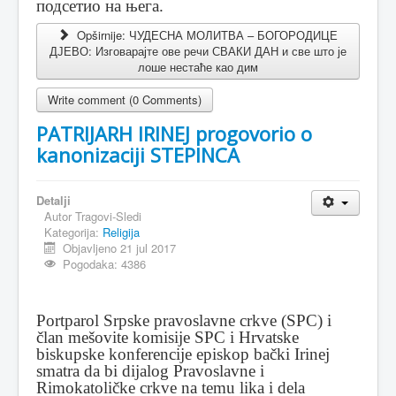
подсетио на њега.
Opširnije: ЧУДЕСНА МОЛИТВА – БОГОРОДИЦЕ
ДЈЕВО: Изговарајте ове речи СВАКИ ДАН и све што је
лоше нестаће као дим
Write comment (0 Comments)
PATRIJARH IRINEJ progovorio o
kanonizaciji STEPINCA
Detalji
Autor
Tragovi-Sledi
Kategorija:
Religija
Objavljeno 21 jul 2017
Pogodaka: 4386
Portparol Srpske pravoslavne crkve (SPC) i
član mešovite komisije SPC i Hrvatske
biskupske konferencije episkop bački Irinej
smatra da bi dijalog Pravoslavne i
Rimokatoličke crkve na temu lika i dela