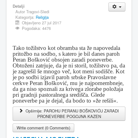
Detalji
Autor
Tragovi-Sledi
Kategorija:
Religija
Objavljeno 27 jul 2017
Pogodaka: 4476
Tako tožilstvo kot obramba sta že napovedala
pritožbo na sodbo, s katero je bil danes paroh
Peran Bošković obsojen zaradi poneverbe.
Obtoženi zatrjuje, da je ni storil, tožilstvo pa, da
je zagrešil še mnogo več, kot meni sodišče. Kot
je po sodbi izjavil paroh srbske Pravoslavne
cerkve Peran Bošković, mu je najpomembneje,
da ga niso spoznali za krivega zlorabe položaja
pri gradnji pastoralnega središča. Glede
poneverbe pa je dejal, da bodo to »že rešili«.
Opširnije: PAROHU PERANU BOŠKOVIĆU ZARADI
PRONEVERBE POGOJNA KAZEN
Write comment (0 Comments)