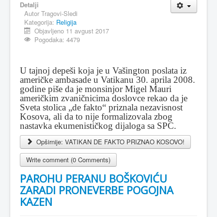
Detalji
Autor
Tragovi-Sledi
MAGAZIN
Kategorija:
Religija
FELJTON
Objavljeno 11 avgust 2017
Pogodaka: 4479
SPORT
PISMA ČITALACA
U tajnoj depeši koja je u Vašington poslata iz
američke ambasade u Vatikanu 30. aprila 2008.
IMPRESUM
godine piše da je monsinjor Migel Mauri
američkim zvaničnicima doslovce rekao da je
Sveta stolica „de fakto“ priznala nezavisnost
Kosova, ali da to nije formalizovala zbog
nastavka ekumenističkog dijaloga sa SPC.
Opširnije: VATIKAN DE FAKTO PRIZNAO KOSOVO!
Write comment (0 Comments)
PAROHU PERANU BOŠKOVIĆU
ZARADI PRONEVERBE POGOJNA
KAZEN