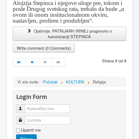
Alojzija Stepinca i njegove uloge pre, tokom i
posle Drugog svetskog rata, trebalo da bude „u
ovom ili onom institucionalnom okviru,
nastavljen, proširen i produbljen“.
Opširnije: PATRIJARH IRINEJ progovorio o
kanonizaciji STEPINCA
Write comment (0 Comments)
Strana 8 od 8
Vi ste ovde:
Početak
KULTURA
Religija
Login Form
Korisničko ime
Lozinka
Upamti me
Prijava