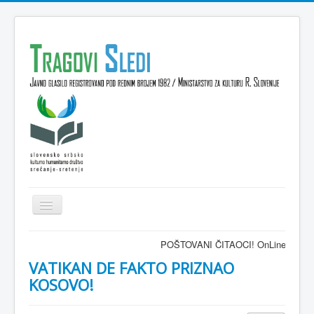
Isključi
navigaciju
Domov
POŠTOVANI ČITAOCI! OnLine časopis TRAG
VESTI
VATIKAN DE FAKTO PRIZNAO
KOSOVO!
KULTURA
INTERVJU