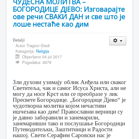
ЧУДЕСНА МОЛИТВА –
БОГОРОДИЦЕ ДЈЕВО: Изговарајте
ове речи СВАКИ ДАН и све што је
лоше нестаће као дим
Detalji
Autor
Tragovi-Sledi
Kategorija:
Religija
Objavljeno 04 jul 2017
Pogodaka: 4979
Зли духови узимају облик Анђела или сваког
Светитеља, чак и самог Исуса Христа, али не
могу да носе Крст или се преобразе у лик
Пресвете Богородице. „Богородице Дјево“ је
чудотворна молитва којом нечастиви
ишчезава као дим! Православни верници су
је давно заборавили и занемарили,
занемаривши тако и послушање Богородици
Путеводитељки, Заштитници и Радости
нашој. Свети Серафим Саровски нас је