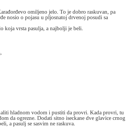
Karađorđevo omiljeno jelo. To je dobro raskuvan, pa
rđe nosio o pojasu u pljosnatoj drvenoj posudi sa
 koja vrsta pasulja, a najbolji je beli.
,
 naliti hladnom vodom i pustiti da provri. Kada provri, tu
odom da ogrezne. Dodati sitno iseckane dve glavice crnog
li, a pasulj se sasvim ne raskuva.