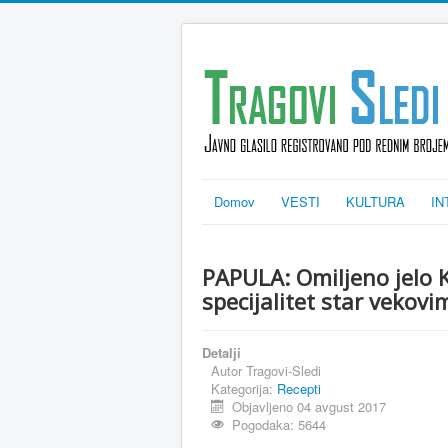
Domov
VESTI
KULTURA
IN
PAPULA: Omiljeno jelo K
specijalitet star vekovi
Detalji
Autor
Tragovi-Sledi
Kategorija:
Recepti
Objavljeno 04 avgust 2017
Pogodaka: 5644