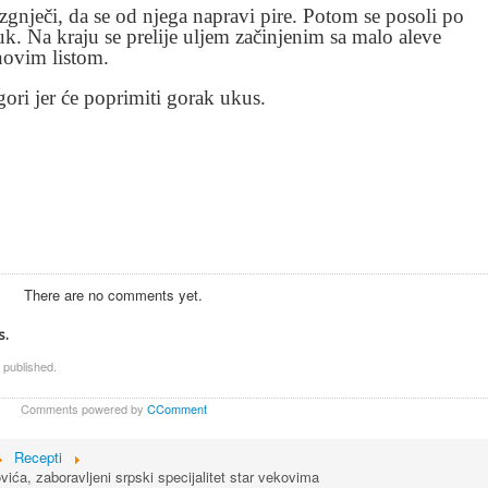
izgnječi, da se od njega napravi pire. Potom se posoli po
uk. Na kraju se prelije uljem začinjenim sa malo aleve
novim listom.
ori jer će poprimiti gorak ukus.
There are no comments yet.
s.
 published.
Comments powered by
CComment
Recepti
ća, zaboravljeni srpski specijalitet star vekovima