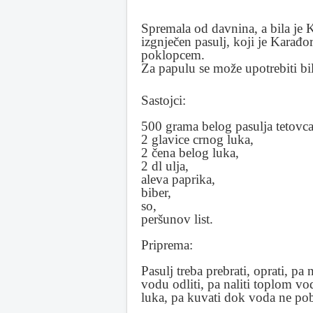
Spremala od davnina, a bila je 
izgnječen pasulj, koji je Karađo
poklopcem.
Za papulu se može upotrebiti bilo
Sastojci:
500 grama belog pasulja tetovca
2 glavice crnog luka,
2 čena belog luka,
2 dl ulja,
aleva paprika,
biber,
so,
peršunov list.
Priprema:
Pasulj treba prebrati, oprati, pa
vodu odliti, pa naliti toplom v
luka, pa kuvati dok voda ne pobe