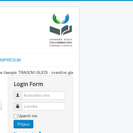
IMPRESUM
TRAGOVI-SLEDI - zvanično glasilo srpske dijaspore za informisanje Srba u Slo
Login Form
Korisničko ime
Lozinka
Upamti me
Prijava