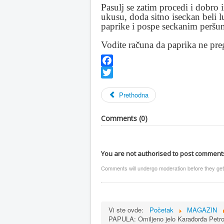
Pasulj se zatim procedi i dobro 
ukusu, doda sitno iseckan beli l
paprike i pospe seckanim peršu
Vodite računa da paprika ne preg
Facebook
Twitter
Prethodna
Comments (
0
)
You are not authorised to post comment
Comments will undergo moderation before they get
Vi ste ovde:
Početak
MAGAZIN
PAPULA: Omiljeno jelo Karađorđa Petrovi