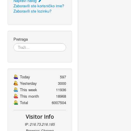
Napravi nalog
Zaboravili ste korisničko ime?
Zaboravili ste lozinku?
Pretraga
Today
597
Yesterday
3000
This week
11936
This month
18968
Total
6007504
Visitor Info
IP:
216.73.216.185
Browser:
Chrome