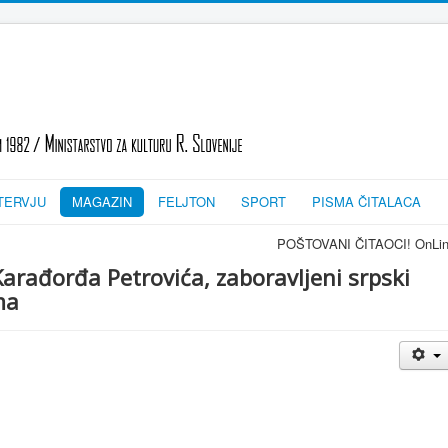
TERVJU
MAGAZIN
FELJTON
SPORT
PISMA ČITALACA
POŠTOVANI ČITAOCI! OnLine časopis 
arađorđa Petrovića, zaboravljeni srpski
ma