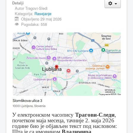
Detalji
Autor
Tragovi-Sledi
MAGAZIN
Kategorija:
Rasejanje
FELJTON
Objavljeno 29 maj 2026
Pogodaka: 558
SPORT
PISMA ČITALACA
IMPRESUM
У електронском часопису
Трагови-Следи
,
почетком маја месеца, тачније 2. маја 2026
године био је објављен текст под насловом:
Шта је са имовином
Владимира