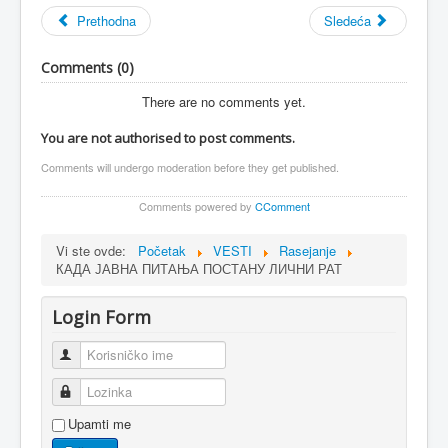
Prethodna
Sledeća
Comments (
0
)
There are no comments yet.
You are not authorised to post comments.
Comments will undergo moderation before they get published.
Comments powered by
CComment
Vi ste ovde:
Početak
VESTI
Rasejanje
КАДА ЈАВНА ПИТАЊА ПОСТАНУ ЛИЧНИ РАТ
Login Form
Korisničko ime
Lozinka
Upamti me