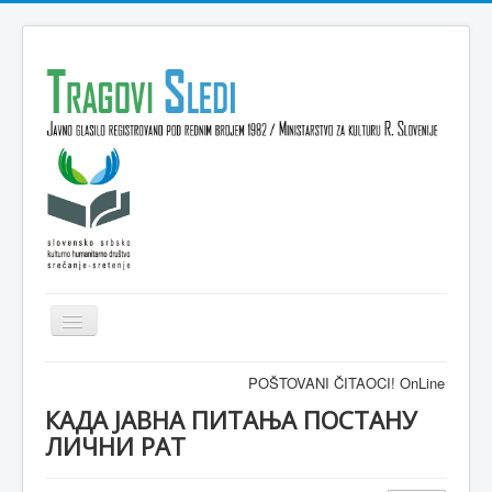
Isključi
navigaciju
Domov
POŠTOVANI ČITAOCI! OnLine časopis TRAGO
VESTI
КАДА ЈАВНА ПИТАЊА ПОСТАНУ
ЛИЧНИ РАТ
KULTURA
INTERVJU