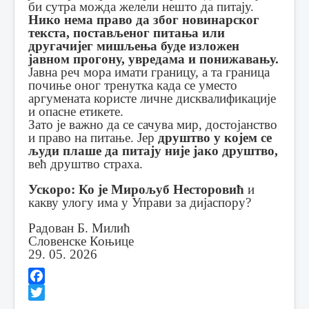
би сутра можда желели нешто да питају.
Нико нема право да због новинарског
текста, постављеног питања или
другачијег мишљења буде изложен
јавном прогону, увредама и понижавању.
Јавна реч мора имати границу, а та граница
почиње оног тренутка када се уместо
аргумената користе личне дисквалификације
и опасне етикете.
Зато је важно да се сачува мир, достојанство
и право на питање. Јер
друштво у којем се
људи плаше да питају није јако друштво,
већ друштво страха.
Ускоро:
Ко је Мирољуб Несторовић
и
какву улогу има у Управи за дијаспору?
Радован Б. Милић
Словенске Коњице
29. 05. 2026
Facebook
Twitter