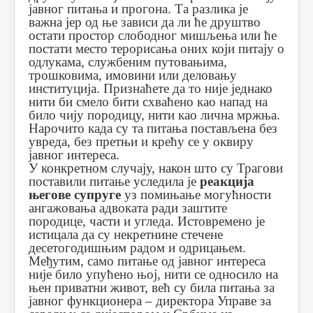
јавног питања и прогона. Та разлика је
важна јер од ње зависи да ли ће друштво
остати простор слободног мишљења или ће
постати место терорисања оних који питају о
одлукама, службеним путовањима,
трошковима, имовини или деловању
институција. Признаћете да то није једнако
нити би смело бити схваћено као напад на
било чију породицу, нити као лична мржња.
Нарочито када су та питања постављена без
увреда, без претњи и крећу се у оквиру
јавног интереса.
У конкретном случају, након што су Трагови
поставили питање уследила је
реакција
његове супруге
уз помињање могућности
ангажовања адвоката ради заштите
породице, части и угледа. Истовремено је
истицала да су некретнине стечене
десетогодишњим радом и одрицањем.
Међутим, само питање од јавног интереса
није било упућено њој, нити се односило на
њен приватни живот, већ су била питања за
јавног функционера – директора Управе за