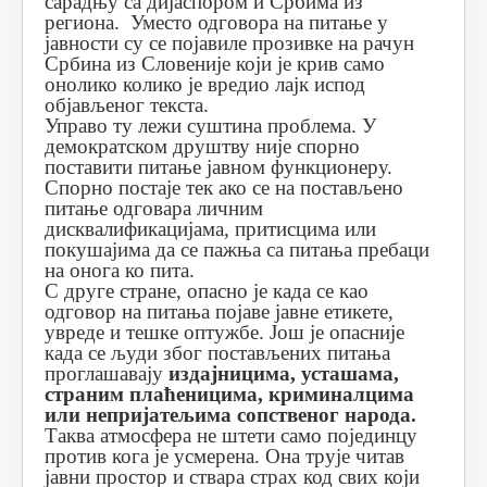
сарадњу са дијаспором и Србима из
региона. Уместо одговора на питање у
јавности су се појавиле прозивке на рачун
Србина из Словеније који је крив само
онолико колико је вредио лајк испод
објављеног текста.
Управо ту лежи суштина проблема. У
демократском друштву није спорно
поставити питање јавном функционеру.
Спорно постаје тек ако се на постављено
питање одговара личним
дисквалификацијама, притисцима или
покушајима да се пажња са питања пребаци
на онога ко пита.
С друге стране, опасно је када се као
одговор на питања појаве јавне етикете,
увреде и тешке оптужбе. Још је опасније
када се људи због постављених питања
проглашавају
издајницима, усташама,
страним плаћеницима, криминалцима
или непријатељима сопственог народа.
Таква атмосфера не штети само појединцу
против кога је усмерена. Она трује читав
јавни простор и ствара страх код свих који