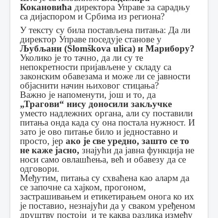
Кокановића
директора Управе за сарадњу
са дијаспором и Србима из региона?
У тексту су била постављена питања: Да ли
директор Управе поседује станове у
Љубљани (Slomškova ulica) и Марибору?
Уколико је то тачно, да ли су те
непокретности пријављене у складу са
законским обавезама и може ли се јавности
објаснити начин њиховог стицања?
Важно је напоменути, још и то, да
„Трагови“ нису доносили закључке
уместо надлежних органа, али су поставили
питања онда када су она постала нужност. И
зато је ово питање било и једноставно и
просто, јер
ако је све уредно, зашто се то
не каже јасно,
знајући да јавна функција не
носи само овлашћења, већ и обавезу да се
одговори.
Међутим, питања су схваћена као аларм да
се започне са хајком, прогоном,
застрашивањем и етикетирањем онога ко их
је поставио, незнајући да у сваком уређеном
друштву постоји и те каква разлика између