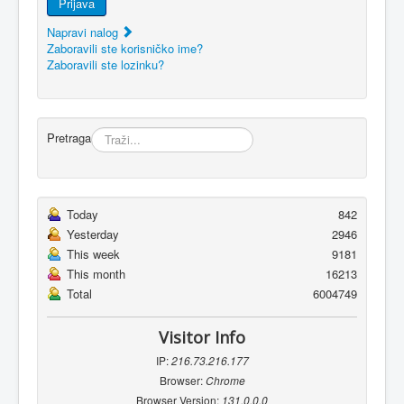
Prijava
Napravi nalog
Zaboravili ste korisničko ime?
Zaboravili ste lozinku?
Pretraga
Today
842
Yesterday
2946
This week
9181
This month
16213
Total
6004749
Visitor Info
IP:
216.73.216.177
Browser:
Chrome
Browser Version:
131.0.0.0