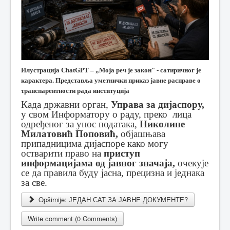
Илустрација ChatGPT – „Моја реч је закон" - сатиричног је
карактера. Представља уметнички приказ јавне расправе о
транспарентности рада институција
Када државни орган,
Управа за дијаспору,
у свом Информатору о раду, преко лица
одређеног за унос података,
Николине
Милатовић Поповић,
објашњава
припадницима дијаспоре како могу
остварити право на
приступ
информацијама од јавног значаја,
очекује
се да правила буду јасна, прецизна и једнака
за све.
Opširnije: ЈЕДАН САТ ЗА ЈАВНЕ ДОКУМЕНТЕ?
Write comment (0 Comments)