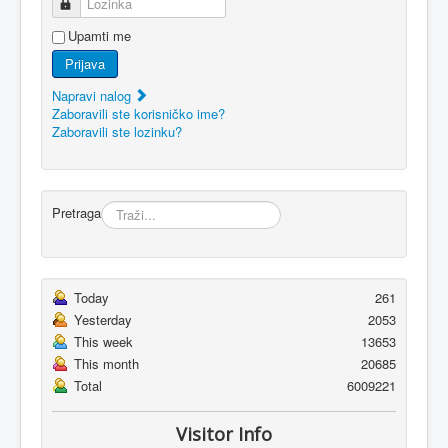
Lozinka
Upamti me
Prijava
Napravi nalog
Zaboravili ste korisničko ime?
Zaboravili ste lozinku?
Pretraga
Today
261
Yesterday
2053
This week
13653
This month
20685
Total
6009221
Visitor Info