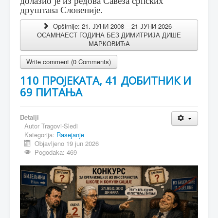
долазио је из редова Савеза српских
друштава Словеније.
Opširnije: 21. ЈУНИ 2008 – 21 ЈУНИ 2026 -
ОСАМНАЕСТ ГОДИНА БЕЗ ДИМИТРИЈА ДИШЕ
МАРКОВИЋА
Write comment (0 Comments)
110 ПРОЈЕКАТА, 41 ДОБИТНИК И
69 ПИТАЊА
Detalji
Autor
Tragovi-Sledi
Kategorija:
Rasejanje
Objavljeno 19 jun 2026
Pogodaka: 469