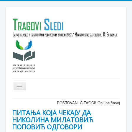
Isključi
navigaciju
Domov
POŠTOVANI ČITAOCI! OnLine časopis TRAGOVI-SLEDI 
VESTI
ПИТАЊА КОЈА ЧЕКАЈУ ДА
НИКОЛИНА МИЛАТОВИЋ
KULTURA
ПОПОВИЋ ОДГОВОРИ
INTERVJU