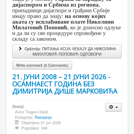
дијаспором и Србима из региона
,
припадници дијаспоре и грађани Србије
имају право да знају:
на основу којих
аката
су исплаћиване плате
Николини
Милатовић Поповић
, ко је доносио одлуке
и да ли су све процедуре спровођене у
складу са законом.
Opširnije: ПИТАЊА КОЈА ЧЕКАЈУ ДА НИКОЛИНА
МИЛАТОВИЋ ПОПОВИЋ ОДГОВОРИ
Write comment (0 Comments)
21. ЈУНИ 2008 – 21 ЈУНИ 2026 -
ОСАМНАЕСТ ГОДИНА БЕЗ
ДИМИТРИЈА ДИШЕ МАРКОВИЋА
Detalji
Autor
Tragovi-Sledi
Kategorija:
Rasejanje
Objavljeno 21 jun 2026
Pogodaka: 348