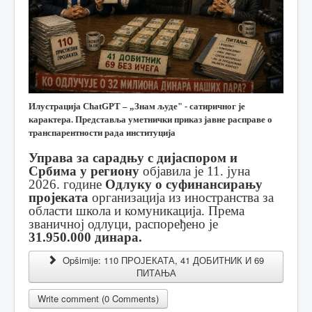
Илустрација ChatGPT – „Знам људе" - сатиричног је
карактера. Представља уметнички приказ јавне расправе о
транспарентности рада институција
Управа за сарадњу с дијаспором и
Србима у региону
објавила је 11. јуна
2026. године
Одлуку о суфинансирању
пројеката
организација из иностранства за
области школа и комуникација. Према
званичној одлуци, распоређено је
31.950.000 динара.
Opširnije: 110 ПРОЈЕКАТА, 41 ДОБИТНИК И 69
ПИТАЊА
Write comment (0 Comments)