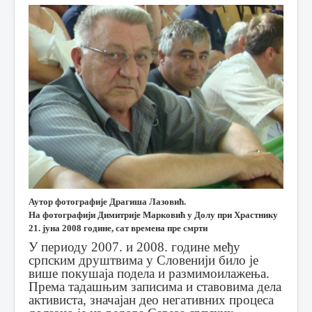
Аутор фотографије Драгиша Лазовић.
На фотографији Димитрије Марковић у Долу при Храстнику
21. јуна 2008 године, сат времена пре смрти
У периоду 2007. и 2008. године међу
српским друштвима у Словенији било је
више покушаја подела и размимоилажења.
Према тадашњим записима и ставовима дела
активиста, значајан део негативних процеса