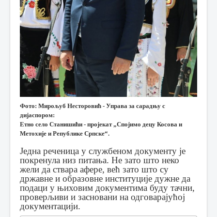
Фото: Мирољуб Несторовић - Управа за сарадњу с
дијаспором:
Етно село Станишићи - пројекат „Спојимо децу Косова и
Метохије и Републике Српске“.
Једна реченица у службеном документу је
покренула низ питања. Не зато што неко
жели да ствара афере, већ зато што су
државне и образовне институције дужне да
подаци у њиховим документима буду тачни,
проверљиви и засновани на одговарајућој
документацији.