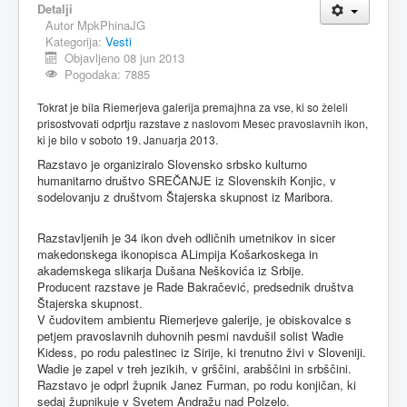
Detalji
Autor
MpkPhinaJG
MAGAZIN
Kategorija:
Vesti
FELJTON
Objavljeno 08 jun 2013
Pogodaka: 7885
SPORT
Tokrat je bila Riemerjeva galerija premajhna za vse, ki so želeli
PISMA ČITALACA
prisostvovati odprtju razstave z naslovom Mesec pravoslavnih ikon,
ki je bilo v soboto 19. Januarja 2013.
IMPRESUM
Razstavo je organiziralo Slovensko srbsko kulturno
humanitarno društvo SREČANJE iz Slovenskih Konjic, v
sodelovanju z društvom Štajerska skupnost iz Maribora.
Razstavljenih je 34 ikon dveh odličnih umetnikov in sicer
makedonskega ikonopisca ALimpija Košarkoskega in
akademskega slikarja Dušana Neškovića iz Srbije.
Producent razstave je Rade Bakračević, predsednik društva
Štajerska skupnost.
V čudovitem ambientu Riemerjeve galerije, je obiskovalce s
petjem pravoslavnih duhovnih pesmi navdušil solist Wadie
Kidess, po rodu palestinec iz Sirije, ki trenutno živi v Sloveniji.
Wadie je zapel v treh jezikih, v grščini, arabščini in srbščini.
Razstavo je odprl župnik Janez Furman, po rodu konjičan, ki
sedaj župnikuje v Svetem Andražu nad Polzelo.