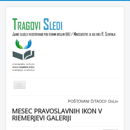
Isključi
navigaciju
Domov
POŠTOVANI ČITAOCI! OnLine časopis TRA
VESTI
MESEC PRAVOSLAVNIH IKON V
RIEMERJEVI GALERIJI
KULTURA
INTERVJU