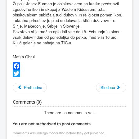
Župnik Janez Furman je obiskovalcem na kratko predstavil
zgodovino ikon in skupaj z Wadiem Kidessom, ,sta
obiskovalcem približala tudi duhovni in religiozni pomen ikon.
Tokratna prireditev je plod sodelovanja štirih držav sveta:
Sirije, Makedonije, Srbije in Slovenije.
Razstavo si je možno ogledati vse do 18. Februarja in sicer
vsak delovni dan od ponedeljka do petka, med 9 in 16 uro.
Ključ galerije se nahaja na TIC-u.
Metka Obrul
Facebook
Twitter
Prethodna
Sledeća
Comments (
0
)
There are no comments yet.
You are not authorised to post comments.
Comments will undergo moderation before they get published.