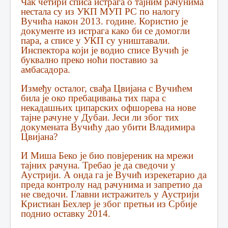
Чак четири списа истрага о тајним рачунима
нестала су из УКП МУП РС по налогу
Вучића након 2013. године. Користио је
документе из истрага како би се домогли
пара, а списе у УКП су уништавали.
Инспектора који је водио списе Вучић је
буквално преко ноћи поставио за
амбасадора.
Између осталог, свађа Цвијана с Вучићем
била је око пребацивања тих пара с
некадашњих ципарских офшорева на нове
тајне рачуне у Дубаи. Јеси ли због тих
докумената Вучићу дао убити Владимира
Цвијана?
И Миша Беко је био повјереник на мрежи
тајних рачуна. Требао је да сведочи у
Аустрији. А онда га је Вучић изрекетарио да
преда контролу над рачунима и запретио да
не сведочи. Главни истражитељ у Аустрији
Кристиан Бехлер је због претњи из Србије
поднио оставку 2014.