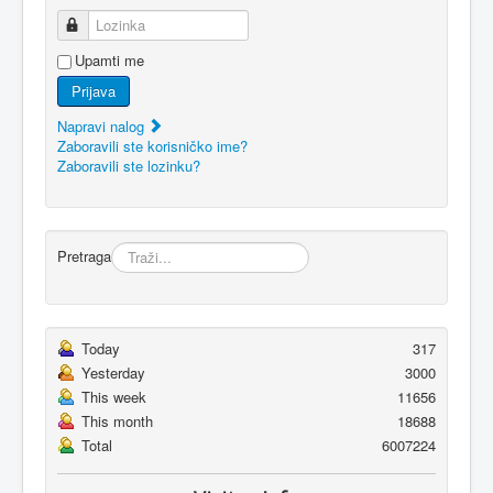
Lozinka
Upamti me
Prijava
Napravi nalog
Zaboravili ste korisničko ime?
Zaboravili ste lozinku?
Pretraga
Today
317
Yesterday
3000
This week
11656
This month
18688
Total
6007224