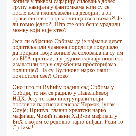
копиле у таквом сафарију силовања довео
групу навијача у фантомкама који су се
после њега иживљавали на девојци, а он
прави син свог оца злочинца све снимао?! Је
ли говно једно?! Шта сте оно беше урадили
момку који није хтео?
Јеси ли објаснио Србима да је најмање девет
родитеља или чланова породице покушало
да пријави твоје копиле за силовања па су им
из БИА претили, а у једном случају поштено
измлатили оца у службеним просторијама
полиције?! Па су Вулинови нарко иаши
почистили све?! Стоко!
Оно што ти Вућићу радиш сад Србима у
Србији, то им се радило у Павелићевој
НДХ. Јесу те тако инструирали твоји
пословни партнери генерал Чермак, јунак
Олује; Припуз, главни хрватски нарко
мафијаш, Човић главни ХДЗ-ов мафијаш у
БиХ с којим се редовно тајно виђаш. Реци то
Србима!