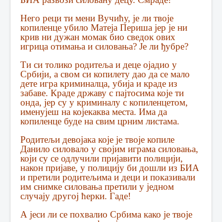
Него реци ти мени Вучићу, је ли твоје
копиленце убило Матеја Периша јер је ни
крив ни дужан момак био сведок ових
игрица отимања и силовања? Је ли ђубре?
Ти си толико родитеља и деце ојадио у
Србији, а свом си копилету дао да се мало
дете игра криминалца, убија и краде из
забаве. Краде државу с пајтосима које ти
онда, јер су у криминалу с копиленцетом,
именујеш на којекаква места. Има да
копиленце буде на свим црним листама.
Родитељи девојака које је твоје копиле
Данило силовало у својим играма силовања,
који су се одлучили пријавити полицији,
након пријаве, у полицију би дошли из БИА
и претили родитељима и деци и показивали
им снимке силовања претили у једном
случају другој ћерки. Гаде!
А јеси ли се похвалио Србима како је твоје