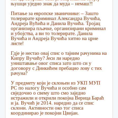
њушци уједно знак да муда – немаш?!
Питање за европске званичнике: – Зашто
толерирате криминал Александра Вучића,
Андреја Вућића и Данила Вучића. Тројац
организира пљачке, организирани криминал
и убојства, а ви то толерирате. Данила
Вучића и Андреја Вучића хитно на црне
листе!
Гдје је нестао овај спис о тајним рачунима на
Кипру Вучићу? Јеси ли наредио
уништавање овог списа зато што си у
договору с Динкићем пребацио лову с тих
рачуна?
У предмету који је склоњен из УКП МУП
РС по налогу Вучића и особно сам
свједочио о свему што смо заједно
истражили и открили покојна Верица Бараћ
и ја. Вучић је 2014. наредио да се спис
склони. Активности око тог списа
координирао је покојни Цвијан.