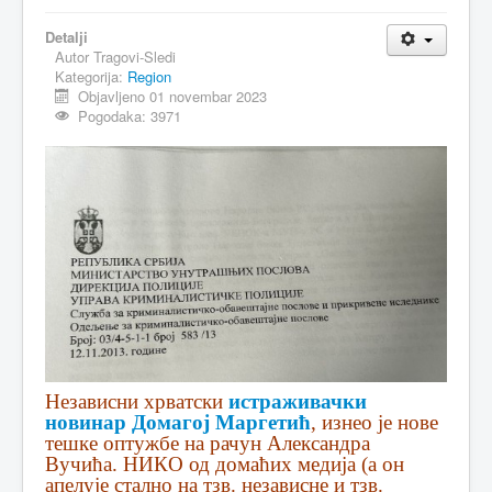
MAGAZIN
Detalji
Autor
Tragovi-Sledi
FELJTON
Kategorija:
Region
Objavljeno 01 novembar 2023
SPORT
Pogodaka: 3971
PISMA ČITALACA
IMPRESUM
Независни хрватски
истраживачки
новинар Домагој Маргетић
, изнео је нове
тешке оптужбе на рачун Александра
Вучића. НИКО од домаћих медија (а он
апелује стално на тзв. независне и тзв.