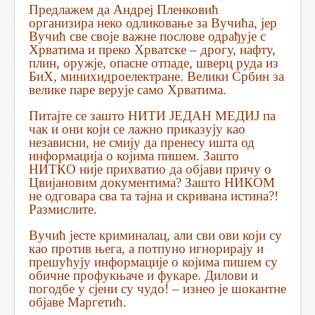
Предлажем да Андреј Пленковић
организира неко одликовање за Вучића, јер
Вучић све своје важне послове одрађује с
Хрватима и преко Хрватске – дрогу, нафту,
плин, оружје, опасне отпаде, шверц руда из
БиХ, минихидроелектране. Велики Србин за
велике паре верује само Хрватима.
Питајте се зашто НИТИ ЈЕДАН МЕДИЈ па
чак и они који се лажно приказују као
независни, не смију да пренесу ишта од
информација о којима пишем. Зашто
НИТКО није прихватио да објави причу о
Цвијановим документима? Зашто НИКОМ
не одговара сва та тајна и скривана истина?!
Размислите.
Вучић јесте криминалац, али сви ови који су
као против њега, а потпуно игнорирају и
прешућују информације о којима пишем су
обичне профукњаче и фукаре. Дилови и
погодбе у сјени су чудо! – изнео је шокантне
објаве Маргетић.