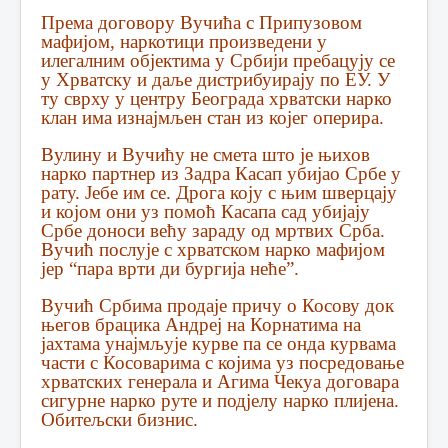
Према договору Вучића с Припузовом
мафијом, наркотици произведени у
илегалним објектима у Србији пребацују се
у Хрватску и даље дистрибуирају по ЕУ. У
ту сврху у центру Београда хрватски нарко
клан има изнајмљен стан из којег оперира.
Вулину и Вучићу не смета што је њихов
нарко партнер из Задра Касап убијао Србе у
рату. Јебе им се. Дрога коју с њим шверцају
и којом они уз помоћ Касапа сад убијају
Србе доноси већу зараду од мртвих Срба.
Вучић послује с хрватском нарко мафијом
јер “пара врти ди бургија неће”.
Вучић Србима продаје причу о Косову док
његов брацика Андреј на Корнатима на
јахтама унајмљује курве па се онда курвама
части с Косоварима с којима уз посредовање
хрватских генерала и Агима Чекуа договара
сигурне нарко руте и подјелу нарко плијена.
Обитељски бизнис.