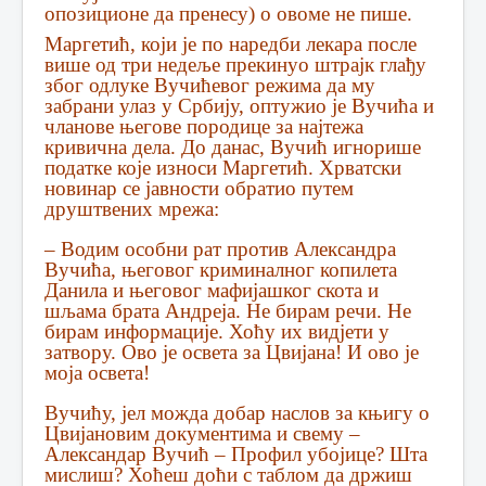
опозиционе да пренесу) о овоме не пише.
Маргетић, који је по наредби лекара после
више од три недеље прекинуо штрајк глађу
због одлуке Вучићевог режима да му
забрани улаз у Србију, оптужио је Вучића и
чланове његове породице за најтежа
кривична дела. До данас, Вучић игнорише
податке које износи Маргетић. Хрватски
новинар се јавности обратио путем
друштвених мрежа:
– Водим особни рат против Александра
Вучића, његовог криминалног копилета
Данила и његовог мафијашког скота и
шљама брата Андреја. Не бирам речи. Не
бирам информације. Хоћу их видјети у
затвору. Ово је освета за Цвијана! И ово је
моја освета!
Вучићу, јел можда добар наслов за књигу о
Цвијановим документима и свему –
Александар Вучић – Профил убојице? Шта
мислиш? Хоћеш доћи с таблом да држиш