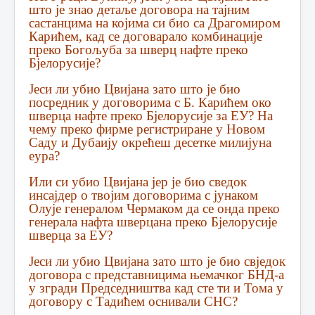
што је знао детаље договора на тајним
састанцима на којима си био са Драгомиром
Карићем, кад се договарало комбинације
преко Богољуба за шверц нафте преко
Бјелорусије?
Јеси ли убио Цвијана зато што је био
посредник у договорима с Б. Карићем око
шверца нафте преко Бјелорусије за ЕУ? На
чему преко фирме регистриране у Новом
Саду и Дубаију окрећеш десетке милијуна
еура?
Или си убио Цвијана јер је био сведок
инсајдер о твојим договорима с јунаком
Олује генералом Чермаком да се онда преко
генерала нафта шверцана преко Бјелорусије
шверца за ЕУ?
Јеси ли убио Цвијана зато што је био свједок
договора с представницима њемачког БНД-а
у згради Председништва кад сте ти и Тома у
договору с Тадићем оснивали СНС?