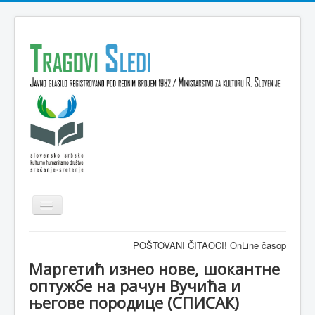
Isključi
navigaciju
Domov
POŠTOVANI ČITAOCI! OnLine časopis TRAGOVI-SLEDI -
VESTI
Маргетић изнео нове, шокантне
оптужбе на рачун Вучића и
KULTURA
његове породице (СПИСАК)
INTERVJU