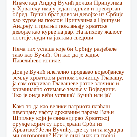
Иначе кад Андреј Вучић долази Припузима
у Хрватску имају један гадљив и преверзан
обред. Вучић брат довози девојке из Србије
као курве на поклон Припузима а Припузи
Андреју и пратњи поклањају хрватске
девојке као курве на дар. На њихову жалост
постоје људи на јахтама сведоци
Нема тих усташа које би Србију разјебале
тако као Вучић. Он као да је задње
Павелићево копиле.
Док је Вучић илегално продавао војвођанску
земљу хрватском ратном злочинцу Главашу,
ја сам откривао Главашеве ратне злочине и
криминално отимање земље у Војводини.
Тко је онда већи усташа? Вучић или ја?
Како то да као велики патриота плаћаш
шверцану нафту државним парама Вањи
Шпиљку који је финанцирао Хрватској
оружје којим су протјерани Срби из
Хрватске? Је ли Вучићу, где су ти та муда да
ми одговориш? Или је онај знак на твојој