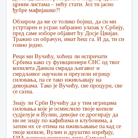
црним листама – нећу стати. Јел ти јасно
ђубре мафијашко?!
Обзиром да ме се толико бојиш, да си ми
устртарен и усран забранио улазак у Србију,
пред саме изборе објавит ћу Досје Цвијан.
Тражио си обрачун, имат ћеш га. И да, ти си
говно једно.
Реци ми Вучићу, хоћеш ли испричати
Србима како су функционери СНС од твог
копилета Данила смрада љигавог и
смрдљивог научили и преузели игрицу
силовања, па се тако иживљавају на
девојкама. Тако је Вучићу, све процури, све
се сазна.
Знају ли Срби Вучићу да у тим игрицама
силовања које је осмислило твоје копиле
судјелује и Вулин, девојке се дрогирају да
ни не знају по кафићима и клубовима, а
затим их се отима на иживљавање па кад се
твоје копиле, Вулин и друштво изређају,
БИА развози силовану децу. Смраде!