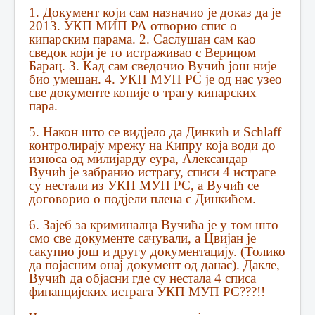
1. Документ који сам назначио је доказ да је
2013. УКП МИП РА отворио спис о
кипарским парама. 2. Саслушан сам као
сведок који је то истраживао с Верицом
Барац. 3. Кад сам сведочио Вучић још није
био умешан. 4. УКП МУП РС је од нас узео
све документе копије о трагу кипарских
пара.
5. Након што се видјело да Динкић и Schlaff
контролирају мрежу на Кипру која води до
износа од милијарду еура, Александар
Вучић је забранио истрагу, списи 4 истраге
су нестали из УКП МУП РС, а Вучић се
договорио о подјели плена с Динкићем.
6. Зајеб за криминалца Вучића је у том што
смо све документе сачували, а Цвијан је
сакупио још и другу документацију. (Толико
да појасним онај документ од данас). Дакле,
Вучић да објасни где су нестала 4 списа
финанцијских истрага УКП МУП РС???!!