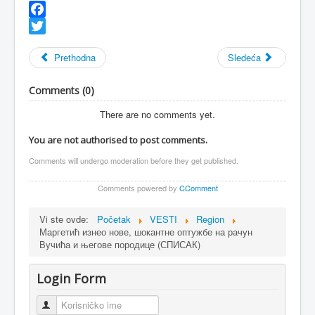
Facebook
Twitter
Prethodna
Sledeća
Comments (
0
)
There are no comments yet.
You are not authorised to post comments.
Comments will undergo moderation before they get published.
Comments powered by
CComment
Vi ste ovde:
Početak
VESTI
Region
Маргетић изнео нове, шокантне оптужбе на рачун
Вучића и његове породице (СПИСАК)
Login Form
Korisničko ime