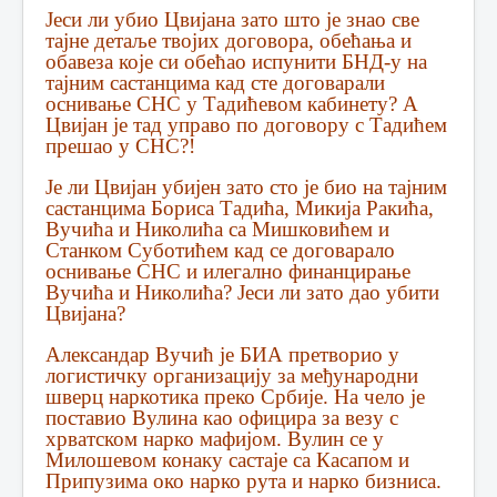
Јеси ли убио Цвијана зато што је знао све
тајне детаље твојих договора, обећања и
обавеза које си обећао испунити БНД-у на
тајним састанцима кад сте договарали
оснивање СНС у Тадићевом кабинету? А
Цвијан је тад управо по договору с Тадићем
прешао у СНС?!
Је ли Цвијан убијен зато сто је био на тајним
састанцима Бориса Тадића, Микија Ракића,
Вучића и Николића са Мишковићем и
Станком Суботићем кад се договарало
оснивање СНС и илегално финанцирање
Вучића и Николића? Јеси ли зато дао убити
Цвијана?
Александар Вучић је БИА претворио у
логистичку организацију за међународни
шверц наркотика преко Србије. На чело је
поставио Вулина као официра за везу с
хрватском нарко мафијом. Вулин се у
Милошевом конаку састаје са Касапом и
Припузима око нарко рута и нарко бизниса.