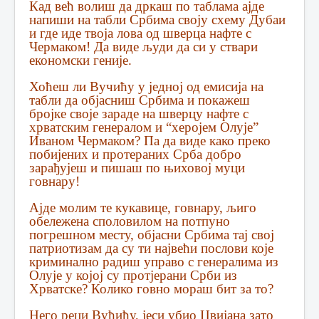
Кад већ волиш да дркаш по таблама ајде
напиши на табли Србима своју схему Дубаи
и где иде твоја лова од шверца нафте с
Чермаком! Да виде људи да си у ствари
економски геније.
Хоћеш ли Вучићу у једној од емисија на
табли да објасниш Србима и покажеш
бројке своје зараде на шверцу нафте с
хрватским генералом и “херојем Олује”
Иваном Чермаком? Па да виде како преко
побијених и протераних Срба добро
зарађујеш и пишаш по њиховој муци
говнару!
Ајде молим те кукавице, говнару, љиго
обележена споловилом на потпуно
погрешном месту, објасни Србима тај свој
патриотизам да су ти највећи послови које
криминално радиш управо с генералима из
Олује у којој су протјерани Срби из
Хрватске? Колико говно мораш бит за то?
Него реци Вућићу, јеси убио Цвијана зато