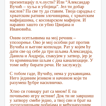
презентацију п.ч.оусти? Или “Александар
Вучић – хуља и убојица”. Јел ти добар
наслов? Па све ту да ставим. Твоја сарадња с
хрватским ратним злочинцима, с хрватским
мафијашима, с косоварском мафијом. И
наравно зашто си убио Цвијана и
Ивановића.
Оним осетљивима на мој речник –
упозорење. Ово је мој особни рат против
Вучића и његове копилади. Рат у којем ћу
дати све од себе да три шљама Александра,
Данила и Андреја, спакујем у затвор, јер је
то криминални шљам с дна канализације. У
томе нећу бирати речи. Не заслужују.
С тобом гаде, Вучићу, нема у рукавицама.
Него јединим језиком и начином који ти
разумеш ђубре насилничко.
Хтио си говнару рат са мном! Е па
почињемо игру истине! Док ти не завршиш
у затвору смеће једно, а твој син и брат на
дугогодишњим робијама и међународним