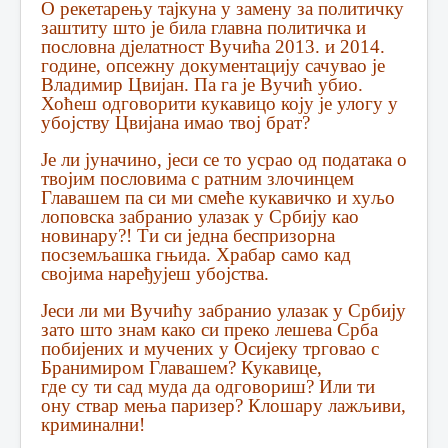
О рекетарењу тајкуна у замену за политичку
заштиту што је била главна политичка и
пословна дјелатност Вучића 2013. и 2014.
године, опсежну документацију сачувао је
Владимир Цвијан. Па га је Вучић убио.
Хоћеш одговорити кукавицо коју је улогу у
убојству Цвијана имао твој брат?
Је ли јуначино, јеси се то усрао од података о
твојим пословима с ратним злочинцем
Главашем па си ми смеће кукавичко и хуљо
лоповска забранио улазак у Србију као
новинару?! Ти си једна беспризорна
посземљашка гњида. Храбар само кад
својима наређујеш убојства.
Јеси ли ми Вучићу забранио улазак у Србију
зато што знам како си преко лешева Срба
побијених и мучених у Осијеку трговао с
Бранимиром Главашем? Кукавице,
где су ти сад муда да одговориш? Или ти
ону ствар мења паризер? Клошару лажљиви,
криминални!