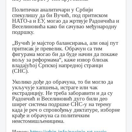
Политички аналитичари у Србији
спекулишу да би Вучић, под притиском
НАТО-а и ЕУ, могао да жртвује Радоичића и
Веселиновића како би сачувао међународну
подршку.
„Вучић је мајстор балансирања, али овај пут
притисак је превелик. Обрачун са тим
фигурама могао би да буде начин да покаже
вољу за реформама“, каже извор близак
владајућој Српској напредној странци
(СНС).
Уколико дође до обрачуна, то би могло да
укључује хапшења, истраге или чак
екстрадицију. Не треба заборавити и да су
Радоичић и Веселиновић дуго били део
ширег система подршке СНС-у на терену
када је реч о спровођењу диктатуре, изборне
крађе и обрачуна са политичким
неистомишљеницима.
Извор:
https://srbin.info/pocinje-rat-vucic-