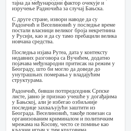
тајна да међународни фактор очекује и
изручење Радиочића за случај Бањска.
С друге стране, извори наводе да су
Радоичић и Веселиновић у последње време
постали власници великог броја некретнина
у Русији, као и да су тамо пребацили велика
новчана средства.
Последња изјава Рутеа, дата у контексту
недавних разговора са Вучићем, додатно
појачава међународни притисак на режим у
Београду, што би могло да доведе до
унутрашњих померања у владајућим
структурама.
Радоичић, бивши потпредседник Српске
листе, јавно је признао учешће у догађајима
у Бањској, али је избегао озбиљније
последице захваљујући заштити из
Београда. Веселиновић, такође повезан са
организованим криминалом и политичким
мрежама на Косову, често се помиње као
кључни играч у тим круговима.