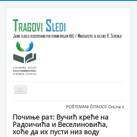
Isključi
navigaciju
Domov
POŠTOVANI ČITAOCI! OnLine časopis TRAGOVI
VESTI
Почиње рат: Вучић креће на
Радоичића и Веселиновића,
KULTURA
хоће да их пусти низ воду
INTERVJU