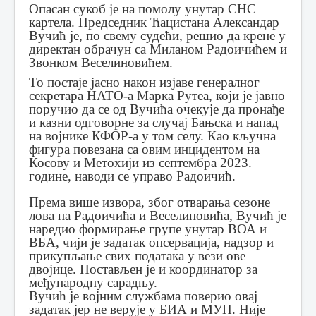
Опасан сукоб је на помолу унутар СНС
картела. Председник Ћацистана Александар
Вучић је, по свему судећи, решио да крене у
директан обрачун са Миланом Радоичићем и
Звонком Веселиновићем.
То постаје јасно након изјаве генералног
секретара НАТО-а Марка Рутеа, који је јавно
поручио да се од Вучића очекује да пронађе
и казни одговорне за случај Бањска и напад
на војнике КФОР-а у том селу. Као кључна
фигура повезана са овим инцидентом на
Косову и Метохији из септембра 2023.
године, наводи се управо Радоичић.
Према више извора, због отварања сезоне
лова на Радоичића и Веселиновића, Вучић је
наредио формирање групе унутар ВОА и
ВБА, чији је задатак опсервација, надзор и
прикупљање свих података у вези ове
двојице. Постављен је и координатор за
међународну сарадњу.
Вучић је војним службама поверио овај
задатак јер не верује у БИА и МУП. Није