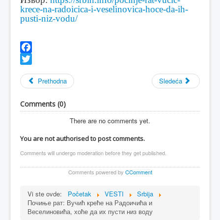
krece-na-radoicica-i-veselinovica-hoce-da-ih-
pusti-niz-vodu/
Facebook
Twitter
Prethodna
Sledeća
Comments (
0
)
There are no comments yet.
You are not authorised to post comments.
Comments will undergo moderation before they get published.
Comments powered by
CComment
Vi ste ovde:
Početak
VESTI
Srbija
Почиње рат: Вучић креће на Радоичића и
Веселиновића, хоће да их пусти низ воду