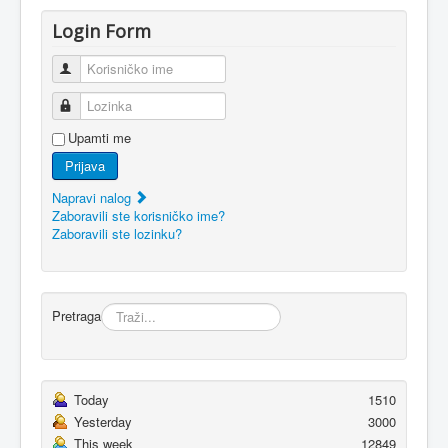
Login Form
Korisničko ime
Lozinka
Upamti me
Prijava
Napravi nalog
Zaboravili ste korisničko ime?
Zaboravili ste lozinku?
Pretraga
Today
1510
Yesterday
3000
This week
12849