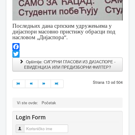
Последњих дана српским удружењима у
дијаспори масовно пристижу обрасци под
насловом „Дијаспора“.
Facebook
Twitter
Opširnije: СИГУРНИ ГЛАСОВИ ИЗ ДИЈАСПОРЕ -
ЕВИДЕНЦИЈА ИЛИ ПРЕДИЗБОРНИ ФИЛТЕР?
Strana 13 od 504
Vi ste ovde:
Početak
Login Form
Korisničko ime