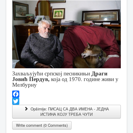
Захваљујући српској песникињи
Драги
Јовић Пердув,
која од 1970. године живи у
Мелбурну
Facebook
Twitter
Opširnije: ПИСАЦ СА ДВА ИМЕНА - ЈЕДНА
ИСТИНА КОЈУ ТРЕБА ЧУТИ
Write comment (0 Comments)