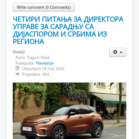
Write comment (0 Comments)
ЧЕТИРИ ПИТАЊА ЗА ДИРЕКТОРА
УПРАВЕ ЗА САРАДЊУ СА
ДИЈАСПОРОМ И СРБИМА ИЗ
РЕГИОНА
Detalji
Autor
Tragovi-Sledi
Kategorija:
Rasejanje
Objavljeno 05 maj 2026
Pogodaka: 563