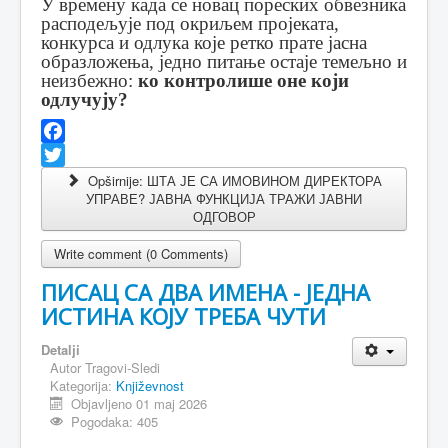
У времену када се новац пореских обвезника
расподељује под окриљем пројеката,
конкурса и одлука које ретко прате јасна
образложења, једно питање остаје темељно и
неизбежно:
ко контролише оне који
одлучују?
Facebook
Twitter
Opširnije: ШТА ЈЕ СА ИМОВИНОМ ДИРЕКТОРА
УПРАВЕ? ЈАВНА ФУНКЦИЈА ТРАЖИ ЈАВНИ
ОДГОВОР
Write comment (0 Comments)
ПИСАЦ СА ДВА ИМЕНА - ЈЕДНА
ИСТИНА КОЈУ ТРЕБА ЧУТИ
Detalji
Autor
Tragovi-Sledi
Kategorija:
Književnost
Objavljeno 01 maj 2026
Pogodaka: 405