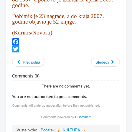
godine.
Dobitnik je 23 nagrade, a do kraja 2007.
godine objavio je 52 knjige.
(Kurir.rs/Novosti)
Facebook
Twitter
Prethodna
Sledeća
Comments (
0
)
There are no comments yet.
You are not authorised to post comments.
Comments will undergo moderation before they get published.
Comments powered by
CComment
Vi ste ovde:
Početak
KULTURA