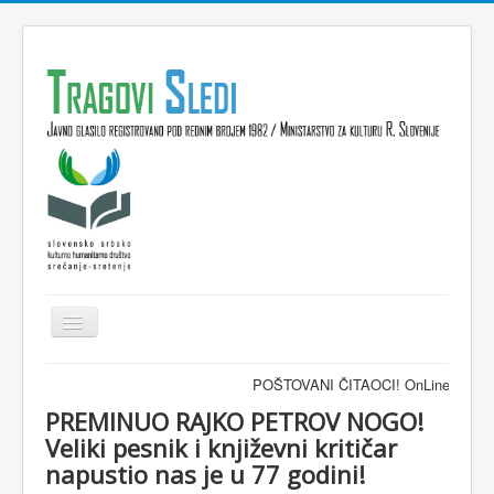
Isključi
navigaciju
Domov
POŠTOVANI ČITAOCI! OnLine časopis TRAG
VESTI
PREMINUO RAJKO PETROV NOGO!
Veliki pesnik i književni kritičar
KULTURA
napustio nas je u 77 godini!
INTERVJU