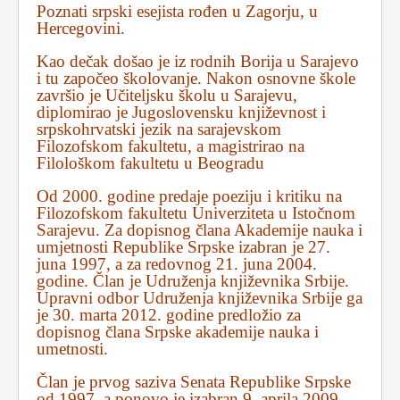
Poznati srpski esejista rođen u Zagorju, u
Hercegovini.
Kao dečak došao je iz rodnih Borija u Sarajevo
i tu započeo školovanje. Nakon osnovne škole
završio je Učiteljsku školu u Sarajevu,
diplomirao je Jugoslovensku književnost i
srpskohrvatski jezik na sarajevskom
Filozofskom fakultetu, a magistrirao na
Filološkom fakultetu u Beogradu
Od 2000. godine predaje poeziju i kritiku na
Filozofskom fakultetu Univerziteta u Istočnom
Sarajevu. Za dopisnog člana Akademije nauka i
umjetnosti Republike Srpske izabran je 27.
juna 1997, a za redovnog 21. juna 2004.
godine. Član je Udruženja književnika Srbije.
Upravni odbor Udruženja književnika Srbije ga
je 30. marta 2012. godine predložio za
dopisnog člana Srpske akademije nauka i
umetnosti.
Član je prvog saziva Senata Republike Srpske
od 1997, a ponovo je izabran 9. aprila 2009.