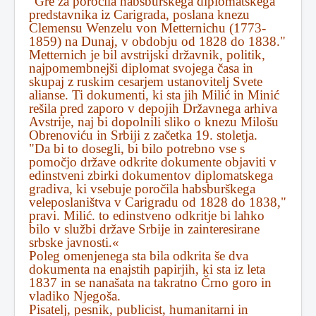
"Gre za poročila habsburškega diplomatskega
predstavnika iz Carigrada, poslana knezu
Clemensu Wenzelu von Metternichu (1773-
1859) na Dunaj, v obdobju od 1828 do 1838."
Metternich je bil avstrijski državnik, politik,
najpomembnejši diplomat svojega časa in
skupaj z ruskim cesarjem ustanovitelj Svete
alianse. Ti dokumenti, ki sta jih Milić in Minić
rešila pred zaporo v depojih Državnega arhiva
Avstrije, naj bi dopolnili sliko o knezu Milošu
Obrenoviću in Srbiji z začetka 19. stoletja.
"Da bi to dosegli, bi bilo potrebno vse s
pomočjo države odkrite dokumente objaviti v
edinstveni zbirki dokumentov diplomatskega
gradiva, ki vsebuje poročila habsburškega
veleposlaništva v Carigradu od 1828 do 1838,"
pravi. Milić. to edinstveno odkritje bi lahko
bilo v službi države Srbije in zainteresirane
srbske javnosti.«
Poleg omenjenega sta bila odkrita še dva
dokumenta na enajstih papirjih, ki sta iz leta
1837 in se nanašata na takratno Črno goro in
vladiko Njegoša.
Pisatelj, pesnik, publicist, humanitarni in