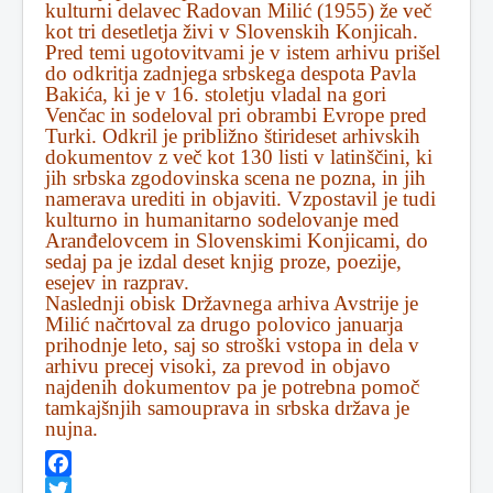
kulturni delavec Radovan Milić (1955) že več
kot tri desetletja živi v Slovenskih Konjicah.
Pred temi ugotovitvami je v istem arhivu prišel
do odkritja zadnjega srbskega despota Pavla
Bakića, ki je v 16. stoletju vladal na gori
Venčac in sodeloval pri obrambi Evrope pred
Turki. Odkril je približno štirideset arhivskih
dokumentov z več kot 130 listi v latinščini, ki
jih srbska zgodovinska scena ne pozna, in jih
namerava urediti in objaviti. Vzpostavil je tudi
kulturno in humanitarno sodelovanje med
Aranđelovcem in Slovenskimi Konjicami, do
sedaj pa je izdal deset knjig proze, poezije,
esejev in razprav.
Naslednji obisk Državnega arhiva Avstrije je
Milić načrtoval za drugo polovico januarja
prihodnje leto, saj so stroški vstopa in dela v
arhivu precej visoki, za prevod in objavo
najdenih dokumentov pa je potrebna pomoč
tamkajšnjih samouprava in srbska država je
nujna.
Facebook