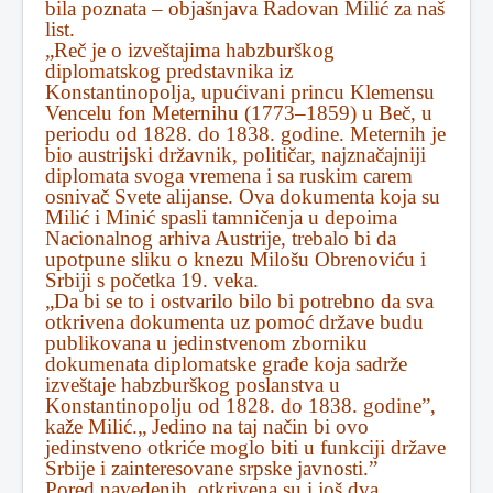
bila poznata – objašnjava Radovan Milić za naš
list.
„Reč je o izveštajima habzburškog
diplomatskog predstavnika iz
Konstantinopolja, upućivani princu Klemensu
Vencelu fon Meternihu (1773–1859) u Beč, u
periodu od 1828. do 1838. godine. Meternih je
bio austrijski državnik, političar, najznačajniji
diplomata svoga vremena i sa ruskim carem
osnivač Svete alijanse. Ova dokumenta koja su
Milić i Minić spasli tamničenja u depoima
Nacionalnog arhiva Austrije, trebalo bi da
upotpune sliku o knezu Milošu Obrenoviću i
Srbiji s početka 19. veka.
„Da bi se to i ostvarilo bilo bi potrebno da sva
otkrivena dokumenta uz pomoć države budu
publikovana u jedinstvenom zborniku
dokumenata diplomatske građe koja sadrže
izveštaje habzburškog poslanstva u
Konstantinopolju od 1828. do 1838. godine”,
kaže Milić.„ Jedino na taj način bi ovo
jedinstveno otkriće moglo biti u funkciji države
Srbije i zainteresovane srpske javnosti.”
Pored navedenih, otkrivena su i još dva