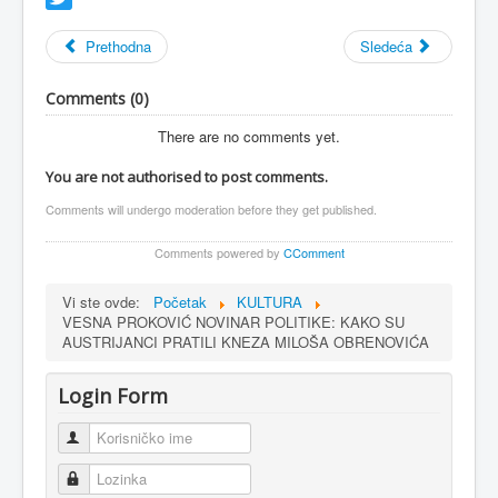
Twitter
Prethodna
Sledeća
Comments (
0
)
There are no comments yet.
You are not authorised to post comments.
Comments will undergo moderation before they get published.
Comments powered by
CComment
Vi ste ovde:
Početak
KULTURA
VESNA PROKOVIĆ NOVINAR POLITIKE: KAKO SU
AUSTRIJANCI PRATILI KNEZA MILOŠA OBRENOVIĆA
Login Form
Korisničko ime
Lozinka