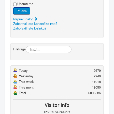
Upamti me
Prijava
Napravi nalog
Zaboravili ste korisničko ime?
Zaboravili ste lozinku?
Pretraga
Today
2679
Yesterday
2946
This week
11018
This month
18050
Total
6006586
Visitor Info
IP:
216.73.216.221