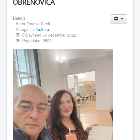
OBRENOVIĆA
MAGAZIN
Detalji
FELJTON
Autor
Tragovi-Sledi
Kategorija:
Kultura
SPORT
Objavljeno 05 decembar 2022
Pogodaka: 2588
PISMA ČITALACA
IMPRESUM