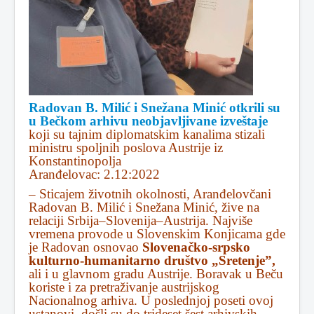
Radovan B. Milić i Snežana Minić otkrili su
u Bečkom arhivu neobjavljivane izveštaje
koji su tajnim diplomatskim kanalima stizali
ministru spoljnih poslova Austrije iz
Konstantinopolja
Aranđelovac: 2.12:2022
– Sticajem životnih okolnosti, Aranđelovčani
Radovan B. Milić i Snežana Minić, žive na
relaciji Srbija–Slovenija–Austrija. Najviše
vremena provode u Slovenskim Konjicama gde
je Radovan osnovao
Slovenačko-srpsko
kulturno-humanitarno društvo „Sretenje”,
ali i u glavnom gradu Austrije. Boravak u Beču
koriste i za pretraživanje austrijskog
Nacionalnog arhiva. U poslednjoj poseti ovoj
ustanovi, došli su do trideset šest arhivskih