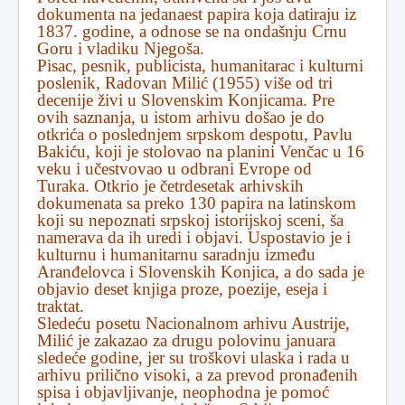
dokumenta na jedanaest papira koja datiraju iz
1837. godine, a odnose se na ondašnju Crnu
Goru i vladiku Njegoša.
Pisac, pesnik, publicista, humanitarac i kulturni
poslenik, Radovan Milić (1955) više od tri
decenije živi u Slovenskim Konjicama. Pre
ovih saznanja, u istom arhivu došao je do
otkrića o poslednjem srpskom despotu, Pavlu
Bakiću, koji je stolovao na planini Venčac u 16
veku i učestvovao u odbrani Evrope od
Turaka. Otkrio je četrdesetak arhivskih
dokumenata sa preko 130 papira na latinskom
koji su nepoznati srpskoj istorijskoj sceni, ša
namerava da ih uredi i objavi. Uspostavio je i
kulturnu i humanitarnu saradnju između
Aranđelovca i Slovenskih Konjica, a do sada je
objavio deset knjiga proze, poezije, eseja i
traktat.
Sledeću posetu Nacionalnom arhivu Austrije,
Milić je zakazao za drugu polovinu januara
sledeće godine, jer su troškovi ulaska i rada u
arhivu prilično visoki, a za prevod pronađenih
spisa i objavljivanje, neophodna je pomoć