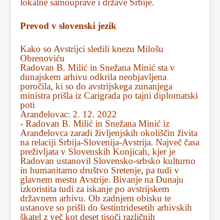
lokalne samouprave i države Srbije.
Prevod v slovenski jezik
Kako so Avstrijci sledili knezu Milošu
Obrenoviću
Radovan B. Milić in Snežana Minić sta v
dunajskem arhivu odkrila neobjavljena
poročila, ki so do avstrijskega zunanjega
ministra prišla iz Carigrada po tajni diplomatski
poti
Aranđelovac: 2. 12. 2022
- Radovan B. Milić in Snežana Minić iz
Aranđelovca zaradi življenjskih okoliščin živita
na relaciji Srbija-Slovenija-Avstrija. Največ časa
preživljata v Slovenskih Konjicah, kjer je
Radovan ustanovil Slovensko-srbsko kulturno
in humanitarno društvo Sretenje, pa tudi v
glavnem mestu Avstrije. Bivanje na Dunaju
izkoristita tudi za iskanje po avstrijskem
državnem arhivu. Ob zadnjem obisku te
ustanove so prišli do šestintridesetih arhivskih
škatel z več kot deset tisoči različnih