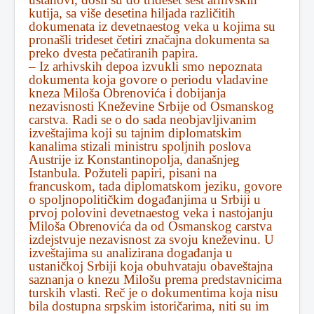
kutija, sa više desetina hiljada različitih
dokumenata iz devetnaestog veka u kojima su
pronašli trideset četiri značajna dokumenta sa
preko dvesta pečatiranih papira.
– Iz arhivskih depoa izvukli smo nepoznata
dokumenta koja govore o periodu vladavine
kneza Miloša Obrenovića i dobijanja
nezavisnosti Kneževine Srbije od Osmanskog
carstva. Radi se o do sada neobjavljivanim
izveštajima koji su tajnim diplomatskim
kanalima stizali ministru spoljnih poslova
Austrije iz Konstantinopolja, današnjeg
Istanbula. Požuteli papiri, pisani na
francuskom, tada diplomatskom jeziku, govore
o spoljnopolitičkim događanjima u Srbiji u
prvoj polovini devetnaestog veka i nastojanju
Miloša Obrenovića da od Osmanskog carstva
izdejstvuje nezavisnost za svoju kneževinu. U
izveštajima su analizirana događanja u
ustaničkoj Srbiji koja obuhvataju obaveštajna
saznanja o knezu Milošu prema predstavnicima
turskih vlasti. Reč je o dokumentima koja nisu
bila dostupna srpskim istoričarima, niti su im