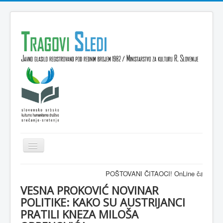
Isključi
navigaciju
Domov
POŠTOVANI ČITAOCI! OnLine časopis TRAGOVI-S
VESTI
VESNA PROKOVIĆ NOVINAR
POLITIKE: KAKO SU AUSTRIJANCI
KULTURA
PRATILI KNEZA MILOŠA
INTERVJU