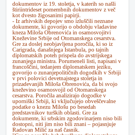
dokumentov iz 19. stoletja, v katerih so našli
štiriintrideset pomembnih dokumentov z več
kot dvesto žigosanimi papirji.
- Iz arhivskih depojev smo izluščili neznane
dokumente, ki govorijo o obdobju vladavine
kneza Miloša Obrenovića in osamosvojitvi
Kneževine Srbije od Otomanskega cesarstva.
Gre za doslej neobjavljena poročila, ki so iz
Carigrada, današnjega Istanbula, po tajnih
diplomatskih poteh prispela do avstrijskega
zunanjega ministra. Porumeneli listi, napisani v
francoščini, tedanjem diplomatskem jeziku,
govorijo o zunanjepolitičnih dogodkih v Srbiji
v prvi polovici devetnajstega stoletja in
prizadevanjih Miloša Obrenovića, da bi svojo
kneževino osamosvojil od Otomanskega
cesarstva. Poročila analizirajo dogodke v
uporniški Srbiji, ki vključujejo obveščevalne
podatke o knezu Milošu po besedah
predstavnikov turških oblasti. Gre za
dokumente, ki srbskim zgodovinarjem niso bili
dostopni, niti jim niso bili znani – pojasnjuje
Radovan Milić za naš časnik.