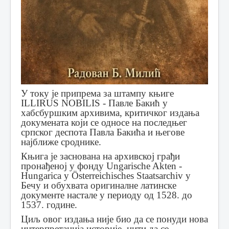
У току је припрема за штампу књиге
ILLIRUS NOBILIS - Павле Бакић у
хабсбуршким архивима, критичког издања
докумената који се односе на последњег
српског деспота Павла Бакића и његове
најближе сроднике.
Књига је заснована на архивској грађи
пронађеној у фонду Ungarische Akten -
Hungarica у Österreichisches Staatsarchiv у
Бечу и обухвата оригиналне латинске
документе настале у периоду од 1528. до
1537. године.
Циљ овог издања није био да се понуди нова
интерпретација историје, нити да се