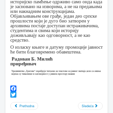
историјско памћење одрживо само онда када
је засновано на изворима, а не на предањима
или накнадним конструкцијама.
Објављивањем ове грађе, један део српске
прошлости који је дуго био затворен у
архивима постаје доступан истраживачима,
студентима и свима који историју
доживљавају као одговорност, а не као
средство.
О изласку књиге и датуму промоције јавност
ће бити благовремено обавештена.
Радован Б. Милић
приређивач
Facebook
Twitter
Prethodna
Sledeća