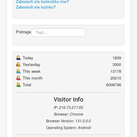
Zaboravili ste korisničko ime?
Zaboravili ste lozinku?
Pretraga
Today
1839
Yesterday
3000
This week
13178
This month
20210
Total
6008746
Visitor Info
IP:
216.73.217.60
Browser:
Chrome
Browser Version:
131.0.0.0
Operating System:
Android