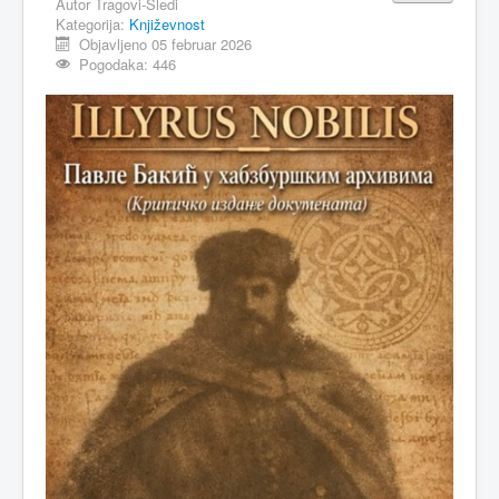
Autor
Tragovi-Sledi
Kategorija:
Književnost
MAGAZIN
Objavljeno 05 februar 2026
Pogodaka: 446
FELJTON
SPORT
PISMA ČITALACA
IMPRESUM