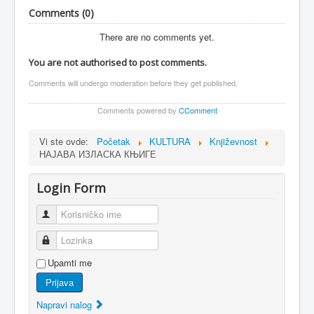
Comments (
0
)
There are no comments yet.
You are not authorised to post comments.
Comments will undergo moderation before they get published.
Comments powered by
CComment
Vi ste ovde:
Početak
KULTURA
Književnost
НАЈАВА ИЗЛАСКА КЊИГЕ
Login Form
Korisničko ime
Lozinka
Upamti me
Prijava
Napravi nalog