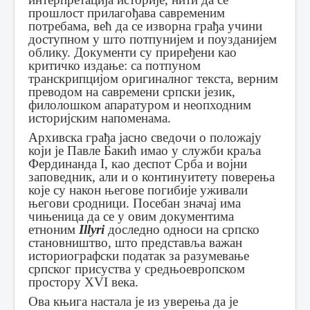
прошлост прилагођава савременим
потребама, већ да се изворна грађа учини
доступном у што потпунијем и поузданијем
облику. Документи су приређени као
критичко издање: са потпуном
транскрипцијом оригиналног текста, верним
преводом на савремени српски језик,
филолошком апаратуром и неопходним
историјским напоменама.
Архивска грађа јасно сведочи о положају
који је Павле Бакић имао у служби краља
Фердинанда I, као деспот Срба и војни
заповедник, али и о континуитету поверења
које су након његове погибије уживали
његови сродници. Посебан значај има
чињеница да се у овим документима
етноним
Illyri
доследно односи на српско
становништво, што представља важан
историографски податак за разумевање
српског присуства у средњоевропском
простору XVI века.
Ова књига настала је из уверења да је