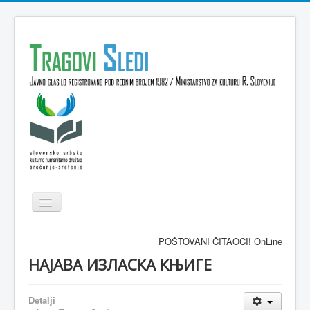
Isključi
navigaciju
Domov
POŠTOVANI ČITAOCI! OnLine časopis TRAGO
VESTI
НАЈАВА ИЗЛАСКА КЊИГЕ
KULTURA
Detalji
INTERVJU