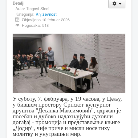
Detalji
Autor
Tragovi-Sledi
MAGAZIN
Kategorija:
Književnost
FELJTON
Objavljeno 10 februar 2026
Pogodaka: 518
SPORT
PISMA ČITALACA
IMPRESUM
У суботу, 7. фебруара, у 19 часова, у Цељу,
у бившем простору Српског културног
друштва "Десанка Максимовић", одржан је
посебан и дубоко надахњујући духовни
догађај - промоција и представљање књиге
„Додир“, чије приче и мисли носе тиху
молитву и унутрашњи мир.