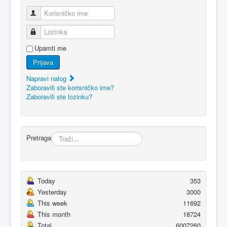
Korisničko ime
Lozinka
Upamti me
Prijava
Napravi nalog
Zaboravili ste korisničko ime?
Zaboravili ste lozinku?
Pretraga
Today
353
Yesterday
3000
This week
11692
This month
18724
Total
6007260