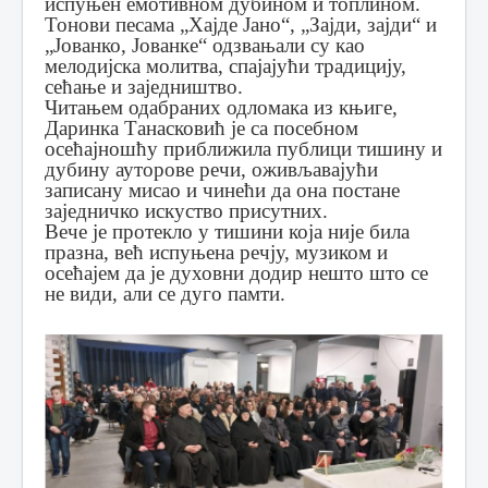
испуњен емотивном дубином и топлином.
Тонови песама „Хајде Јано“, „Зајди, зајди“ и
„Јованко, Јованке“ одзвањали су као
мелодијска молитва, спајајући традицију,
сећање и заједништво.
Читањем одабраних одломака из књиге,
Даринка Танасковић је са посебном
осећајношћу приближила публици тишину и
дубину ауторове речи, оживљавајући
записану мисао и чинећи да она постане
заједничко искуство присутних.
Вече је протекло у тишини која није била
празна, већ испуњена речју, музиком и
осећајем да је духовни додир нешто што се
не види, али се дуго памти.