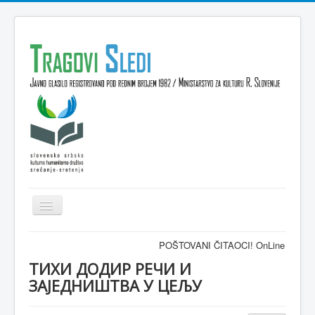
Isključi
navigaciju
Domov
POŠTOVANI ČITAOCI! OnLine časopis TRAGO
VESTI
ТИХИ ДОДИР РЕЧИ И
ЗАЈЕДНИШТВА У ЦЕЉУ
KULTURA
INTERVJU