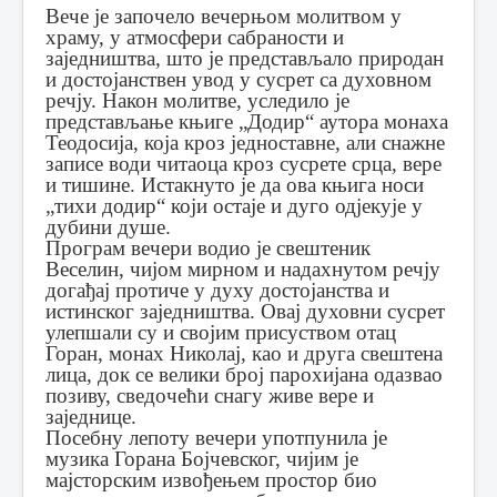
Вече је започело вечерњом молитвом у
храму, у атмосфери сабраности и
заједништва, што је представљало природан
и достојанствен увод у сусрет са духовном
речју. Након молитве, уследило је
представљање књиге „Додир“ аутора монаха
Теодосија, која кроз једноставне, али снажне
записе води читаоца кроз сусрете срца, вере
и тишине. Истакнуто је да ова књига носи
„тихи додир“ који остаје и дуго одјекује у
дубини душе.
Програм вечери водио је свештеник
Веселин, чијом мирном и надахнутом речју
догађај протиче у духу достојанства и
истинског заједништва. Овај духовни сусрет
улепшали су и својим присуством отац
Горан, монах Николај, као и друга свештена
лица, док се велики број парохијана одазвао
позиву, сведочећи снагу живе вере и
заједнице.
Посебну лепоту вечери употпунила је
музика Горана Бојчевског, чијим је
мајсторским извођењем простор био