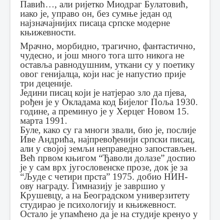
Павић…, али ријетко Миодраг Булатовић,
иако је, управо он, без сумње један од
најзначајнијих писаца српске модерне
књижевности.
Мрачно, морбидно, трагично, фантастично,
чудесно, и још много тога што никога не
оставља равнодушним, уткани су у поетику
овог генијалца, који нас је напустио прије
три деценије.
Једини писац који је натјерао зло да пјева,
рођен је у Окладама код Бијелог Поља 1930.
године, а преминуо је у Херцег Новом 15.
марта 1991.
Буле, како су га многи звали, био је, послије
Иве Андрића, најпревођенији српски писац,
али у својој земљи неправедно запостављен.
Већ првом књигом “Ђаволи долазе” доспио
је у сам врх југословенске прозе, док је за
“Људе с четири прста” 1975. добио НИН-
ову награду. Гимназију је завршио у
Крушевцу, а на Београдском универзитету
студирао је психологију и књижевност.
Остало је упамћено да је на студије кренуо у