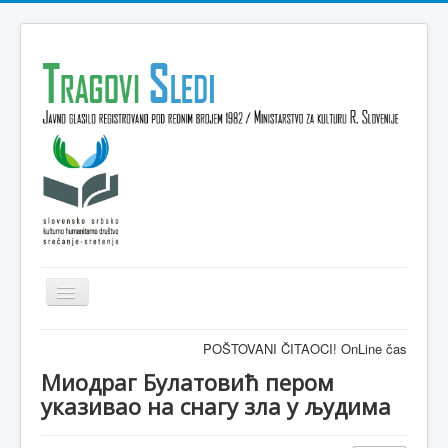
Isključi
navigaciju
Domov
POŠTOVANI ČITAOCI! OnLine časopis TRAGOVI-SLE
VESTI
Миодраг Булатовић пером
указивао на снагу зла у људима
KULTURA
INTERVJU