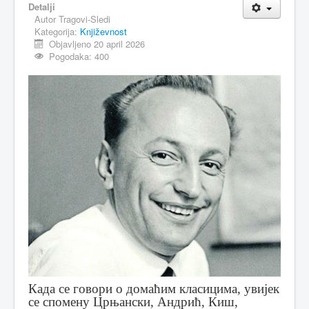
Detalji
Autor
Tragovi-Sledi
MAGAZIN
Kategorija:
Književnost
FELJTON
Objavljeno 20 april 2026
Pogodaka: 400
SPORT
PISMA ČITALACA
IMPRESUM
Када се говори о домаћим класицима, увијек
се спомену Црњански, Андрић, Киш,