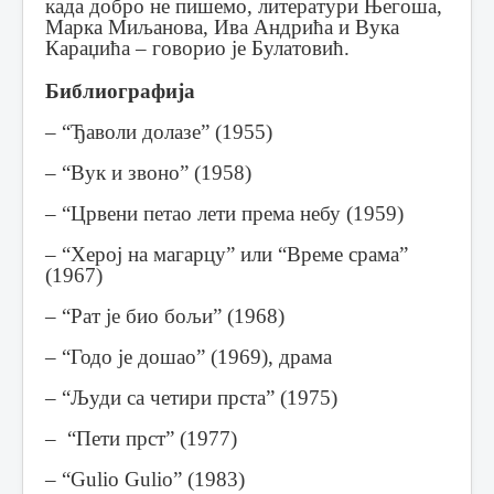
када добро не пишемо, литератури Његоша,
Марка Миљанова, Ива Андрића и Вука
Караџића – говорио је Булатовић.
Библиографија
– “Ђаволи долазе” (1955)
– “Вук и звоно” (1958)
– “Црвени петао лети према небу (1959)
– “Херој на магарцу” или “Време срама”
(1967)
– “Рат је био бољи” (1968)
– “Годо је дошао” (1969), драма
– “Људи са четири прста” (1975)
– “Пети прст” (1977)
– “Gulio Gulio” (1983)