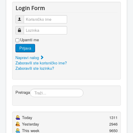
Login Form
Korisničko ime
Lozinka
Upamti me
Prijava
Napravi nalog
Zaboravili ste korisničko ime?
Zaboravili ste lozinku?
Pretraga
Today
1311
Yesterday
2946
This week
9650