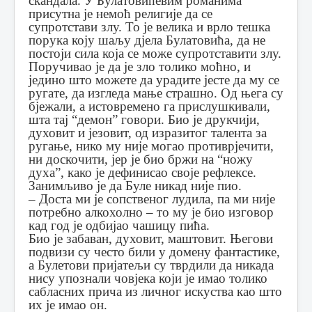
скандала. У Булатовићевим романима
присутна је немоћ религије да се
супротстави злу. То је велика и врло тешка
порука коју шаљу дјела Булатовића, да не
постоји сила која се може супротставити злу.
Поручивао је да је зло толико моћно, и
једино што можете да урадите јесте да му се
ругате, да изгледа мање страшно. Од њега су
бјежали, а истовремено га прислушкивали,
шта тај “демон” говори. Био је друкчији,
духовит и језовит, од изразитог талента за
ругање, нико му није могао противрјечити,
ни доскочити, јер је био бржи на “ножу
духа”, како је дефинисао своје рефлексе.
Занимљиво је да Буле никад није пио.
– Доста ми је сопственог лудила, па ми није
потребно алкохолно – то му је био изговор
кад год је одбијао чашицу пића.
Био је забаван, духовит, маштовит. Његови
подвизи су често били у домену фантастике,
а Булетови пријатељи су тврдили да никада
нису упознали човјека који је имао толико
сабласних прича из личног искуства као што
их је имао он.