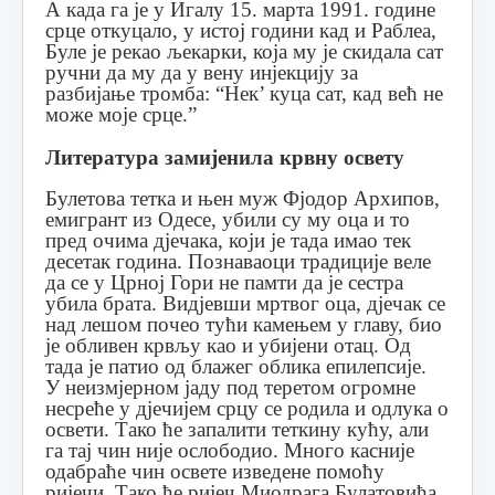
А када га је у Игалу 15. марта 1991. године
срце откуцало, у истој години кад и Раблеа,
Буле је рекао љекарки, која му је скидала сат
ручни да му да у вену инјекцију за
разбијање тромба: “Нек’ куца сат, кад већ не
може моје срце.”
Литература замијенила крвну освету
Булетова тетка и њен муж Фјодор Архипов,
емигрант из Одесе, убили су му оца и то
пред очима дјечака, који је тада имао тек
десетак година. Познаваоци традиције веле
да се у Црној Гори не памти да је сестра
убила брата. Видјевши мртвог оца, дјечак се
над лешом почео тући камењем у главу, био
је обливен крвљу као и убијени отац. Од
тада је патио од блажег облика епилепсије.
У неизмјерном јаду под теретом огромне
несреће у дјечијем срцу се родила и одлука о
освети. Тако ће запалити теткину кућу, али
га тај чин није ослободио. Много касније
одабраће чин освете изведене помоћу
ријечи. Тако ће ријеч Миодрага Булатовића