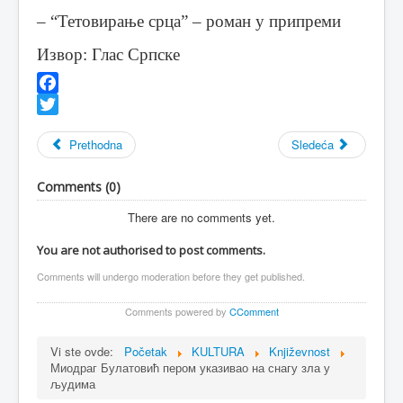
– “Тетовирање срца” – роман у припреми
Извор: Глас Српске
Facebook
Twitter
Prethodna
Sledeća
Comments (
0
)
There are no comments yet.
You are not authorised to post comments.
Comments will undergo moderation before they get published.
Comments powered by
CComment
Vi ste ovde:
Početak
KULTURA
Književnost
Миодраг Булатовић пером указивао на снагу зла у
људима