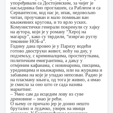
упоређивали са Достојевским, за чијег је
насљедника био проглашен, са Раблеом и са
Сервантесом, код нас је, ипак, недовољно
читан, проучаван и мало помињан ван
књижевних кругова, и то врло уских.
Комунистички генерали покренули су хајку
на аутора, који је у роману “Херој на
магарцу”, како су тврдили, “извргао руглу
тековине НОБ-а”.
Годину дана провео је у Паризу водећи
готово двоструки живот, ноћу на дну, у
подземљу, с криминалцима, проституткама,
политичким емигрантима, а дању у
отмјеним кафанама, с новинарима, писцима,
уредницима и књижарима, или на журкама и
забавама на које је упадао непозван. Радио је
на пласману књига, од тога је живио, а имао
је смисла за оно што се сада назива
маркетинг.
– Умео сам да исцедим лову из суве
дреновине – знао је рећи.
О њему се причало јер је донио нешто
брутално и лудачко, увијек на ивици