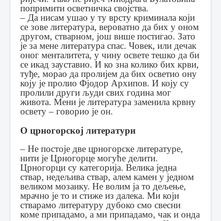
попримити осветничка својства.
– Да нисам ушао у ту врсту криминала који
се зове литература, вероватно да бих у оном
другом, стварном, још више постигао. Зато
је за мене литература спас. Човек, или дечак
оног менталитета, у чину освете тешко да би
се икад зауставио. И ко зна колико бих крви,
туђе, морао да пролијем да бих осветио ону
коју је пролио Фјодор Архипов. И коју су
пролили други људи свих година мог
живота. Мени је литература заменила крвну
освету – говорио је он.
О црногорској литератури
– Не постоје две црногорске литературе,
нити је Црногорце могуће делити.
Црногорци су категорија. Велика једна
ствар, недељива ствар, алем камен у једном
великом мозаику. Не волим ја то дељење,
мрачно је то и стиже из далека. Ми који
стварамо литературу дубоко смо свесни
коме припадамо, а ми припадамо, чак и онда