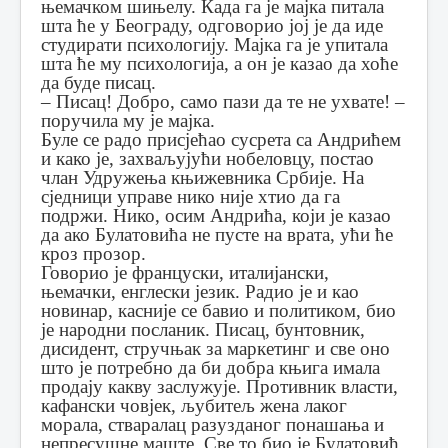
њемачком шињелу. Када га је мајка питала
шта ће у Београду, одговорио јој је да иде
студирати психологију. Мајка га је упитала
шта ће му психологија, а он је казао да хоће
да буде писац.
– Писац! Добро, само пази да те не ухвате! –
поручила му је мајка.
Буле се радо присјећао сусрета са Андрићем
и како је, захваљујући нобеловцу, постао
члан Удружења књижевника Србије. На
сједници управе нико није хтио да га
подржи. Нико, осим Андрића, који је казао
да ако Булатовића не пусте на врата, ући ће
кроз прозор.
Говорио је француски, италијански,
њемачки, енглески језик. Радио је и као
новинар, касније се бавио и политиком, био
је народни посланик. Писац, бунтовник,
дисидент, стручњак за маркетинг и све оно
што је потребно да би добра књига имала
продају какву заслужује. Противник власти,
кафански човјек, љубитељ жена лаког
морала, стваралац разузданог понашања и
непресушне маште. Све то био је Булатовић,