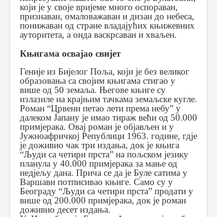
који је у своје вријеме много оспораван,
признаван, омаловажаван и дизан до небеса,
понижаван од стране владајућих књижевних
ауторитета, а онда васкрсаван и хваљен.
Књигама освајао свијет
Геније из Бијелог Поља, који је без великог
образовања са својим књигама стигао у
више од 50 земаља. Његове књиге су
излазиле на крајњим тачкама земаљске кугле.
Роман “Црвени петао лети према небу” у
далеком Јапану је имао тираж већи од 50.000
примјерака. Овај роман је објављен и у
Јужноафричкој Републици 1963. године, гдје
је доживио чак три издања, док је књига
“Људи са четири прста” на пољском језику
планула у 40.000 примјерака за мање од
недјељу дана. Прича се да је Буле сатима у
Варшави потписивао књиге. Само су у
Београду “Људи са четири прста” продати у
више од 200.000 примјерака, док је роман
доживио десет издања.