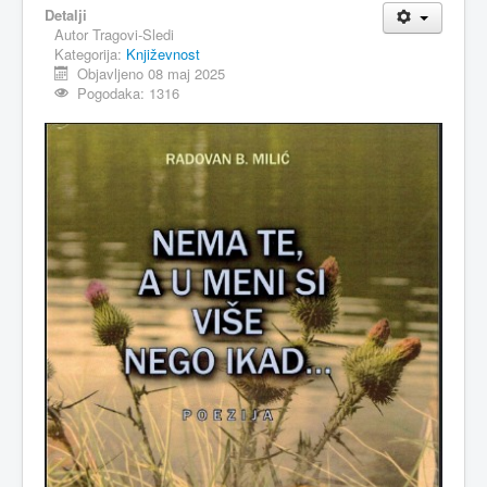
Detalji
Autor
Tragovi-Sledi
Kategorija:
Književnost
Objavljeno 08 maj 2025
Pogodaka: 1316