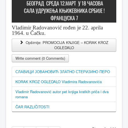
Vladimir Radovanović rođen je 22. aprila
1964. u Čačku.
Opširnije: PROMOCIJA KNJIGE – KORAK KROZ
OGLEDALO
Write comment (0 Comments)
СЛАВИЦИ ЈОВАНОВИЋ ЗЛАТНО СТЕРИЈИНО ПЕРО
KORAK KROZ OGLEDALO Vladimira Radovanovića
Vladimir Radovanović autor pet knjiga kratkih priča i dva
romana
ČAR RAZLIČITOSTI