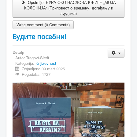
Opširnije: БУРА ОКО НАСЛОВА КЊИГЕ „МОЈА
КОЛОНИЈА“ (Приповест о времену, догађању и
људима)
Write comment (0 Comments)
Будите посебни!
Detalji
Autor
Tragovi-Sledi
Kategorija:
Književnost
Objavljeno 09 mart 2025
Pogodaka: 1727