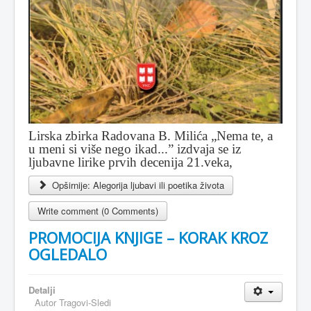
Lirska zbirka Radovana B. Milića „Nema te, a
u meni si više nego ikad...” izdvaja se iz
ljubavne lirike prvih decenija 21.veka,
Opširnije: Alegorija ljubavi ili poetika života
Write comment (0 Comments)
PROMOCIJA KNJIGE – KORAK KROZ
OGLEDALO
Detalji
Autor
Tragovi-Sledi