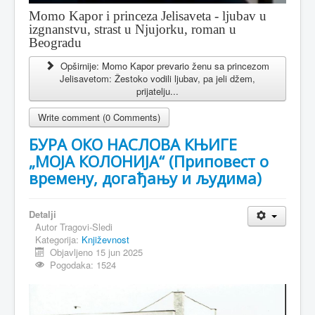
Momo Kapor i princeza Jelisaveta - ljubav u
izgnanstvu, strast u Njujorku, roman u
Beogradu
Opširnije: Momo Kapor prevario ženu sa princezom
Jelisavetom: Žestoko vodili ljubav, pa jeli džem,
prijatelju...
Write comment (0 Comments)
БУРА ОКО НАСЛОВА КЊИГЕ
„МОЈА КОЛОНИЈА“ (Приповест о
времену, догађању и људима)
Detalji
Autor
Tragovi-Sledi
Kategorija:
Književnost
Objavljeno 15 jun 2025
Pogodaka: 1524