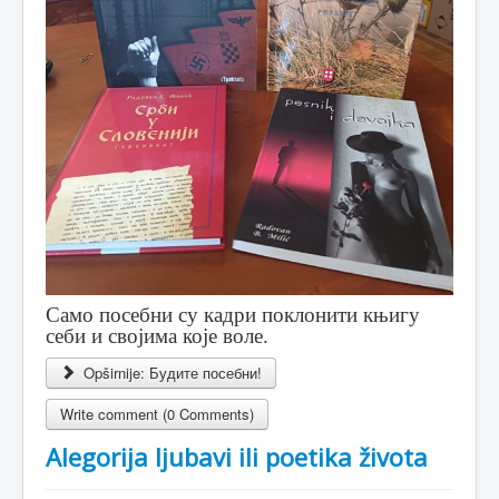
Само посебни су кадри поклонити књигу
себи и својима које воле.
Opširnije: Будите посебни!
Write comment (0 Comments)
Alegorija ljubavi ili poetika života