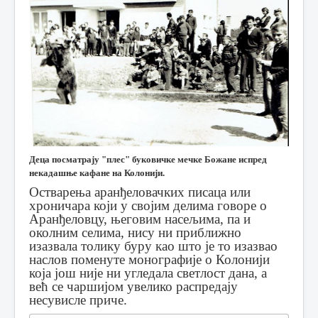
Деца посматрају "плес" буковичке мечке Божане испред
некадашње кафане на Колонији.
Остварења аранђеловачких писаца или
хроничара који у својим делима говоре о
Аранђеловцу, његовим насељима, па и
околним селима, нису ни приближно
изазвала толику буру као што је то изазвао
наслов поменуте монографије о Колонији
која још није ни угледала светлост дана, а
већ се чаршијом увелико распредају
несувисле приче.