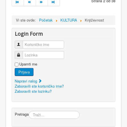
Strana 2 od 38
Vi ste ovde:
Početak
KULTURA
Književnost
Login Form
Korisničko ime
Lozinka
Upamti me
Prijava
Napravi nalog
Zaboravili ste korisničko ime?
Zaboravili ste lozinku?
Pretraga