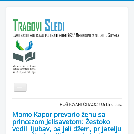
Isključi
navigaciju
Domov
POŠTOVANI ČITAOCI! OnLine časopis TRAGOVI-SLEDI
VESTI
Momo Kapor prevario ženu sa
princezom Jelisavetom: Žestoko
KULTURA
vodili ljubav, pa jeli džem, prijatelju
INTERVJU