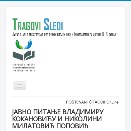
Isključi
navigaciju
Domov
POŠTOVANI ČITAOCI! OnLine časopis TRAGOV
VESTI
ЈАВНО ПИТАЊЕ ВЛАДИМИРУ
КОКАНОВИЋУ И НИКОЛИНИ
KULTURA
МИЛАТОВИЋ ПОПОВИћ
INTERVJU