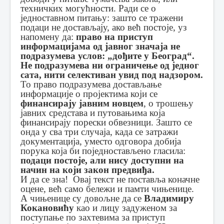
техничких могућности. Ради се о
једноставном питању: зашто се тражени
подаци не достављају, ако већ постоје, уз
напомену да:
право на приступ
информацијама од јавног значаја не
подразумева услов: „дођите у Београд“.
Не подразумева ни ограничење од једног
сата, нити селективан увид под надзором.
То право подразумева достављање
информације о пројектима који се
финансирају јавним новцем
, о трошењу
јавних средстава и путовањима која
финансирају порески обвезници. Зашто се
онда у сва три случаја, када се затражи
документација, уместо одговора добија
порука која би поједностављено гласила:
подаци постоје, али нису доступни на
начин на који закон предвиђа.
И да се зна! Овај текст не поставља коначне
оцене, већ само бележи и памти чињенице.
А чињенице су довољне да се
Владимиру
Кокановићу
као и лицу задуженом за
поступање по захтевима за приступ