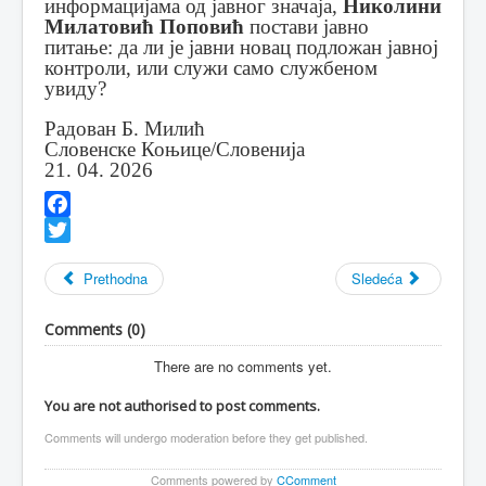
информацијама од јавног значаја,
Николини
Милатовић Поповић
постави јавно
питање: да ли је јавни новац подложан јавној
контроли, или служи само службеном
увиду?
Радован Б. Милић
Словенске Коњице/Словенија
21. 04. 2026
Facebook
Twitter
Prethodna
Sledeća
Comments (
0
)
There are no comments yet.
You are not authorised to post comments.
Comments will undergo moderation before they get published.
Comments powered by
CComment