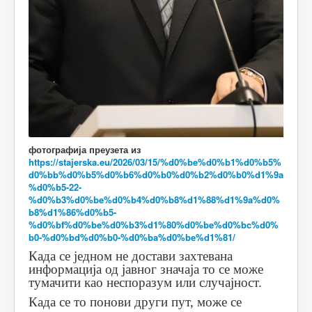
фотографија преузета из
https://stajerska.eu/2026/03/15/%d0%be%d0%b1%d0%b5%
d0%bb%d0%b5%d0%b6%d0%b0%d0%b2%d0%b0%d1%9a
%d0%b5-22-
%d0%b3%d0%be%d0%b4%d0%b8%d1%88%d1%9a%d0%
b8%d1%86%d0%b5-
%d0%bf%d0%be%d0%b3%d1%80%d0%be%d0%bc%d0%
b0-%d0%bd%d0%b0-%d0%ba%d0%be%d1%81/
Када се једном не достави захтевана
информација од јавног значаја то се може
тумачити као неспоразум или случајност.
Када се то понови други пут, може се