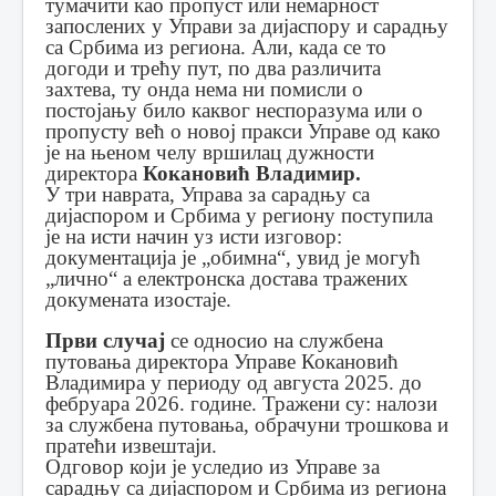
тумачити као пропуст или немарност
запослених у Управи за дијаспору и сарадњу
са Србима из региона. Али, када се то
догоди и трећу пут, по два различита
захтева, ту онда нема ни помисли о
постојању било каквог неспоразума или о
пропусту већ о новој пракси Управе од како
је на њеном челу вршилац дужности
директора
Кокановић Владимир.
У три наврата, Управа за сарадњу са
дијаспором и Србима у региону поступила
је на исти начин уз исти изговор:
документација је „обимна“, увид је могућ
„лично“ a електронска достава тражених
докумената изостаје.
Први случај
се односио на службена
путовања директора Управе Кокановић
Владимира у периоду од августа 2025. до
фебруара 2026. године. Тражени су: налози
за службена путовања, обрачуни трошкова и
пратећи извештаји.
Одговор који је уследио из Управе за
сарадњу са дијаспором и Србима из региона