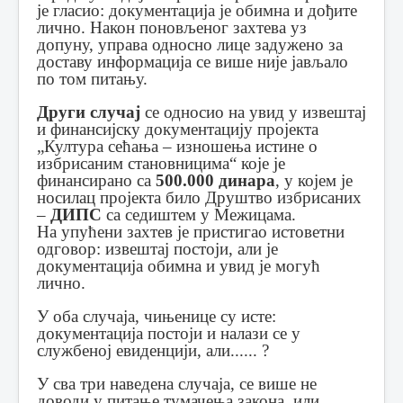
је гласио: документација је обимна и дођите
лично. Након поновљеног захтева уз
допуну, управа односно лице задужено за
доставу информација се више није јављало
по том питању.
Други случај
се односио на увид у извештај
и финансијску документацију пројекта
„Култура сећања – изношења истине о
избрисаним становницима“ које је
финансирано са
500.000 динара
, у којем је
носилац пројекта било Друштво избрисаних
–
ДИПС
са седиштем у Межицама.
На упућени захтев је пристигао истоветни
одговор: извештај постоји, али је
документација обимна и увид је могућ
лично.
У оба случаја, чињенице су исте:
документација постоји и налази се у
службеној евиденцији, али...... ?
У сва три наведена случаја, се више не
доводи у питање тумачења закона, или