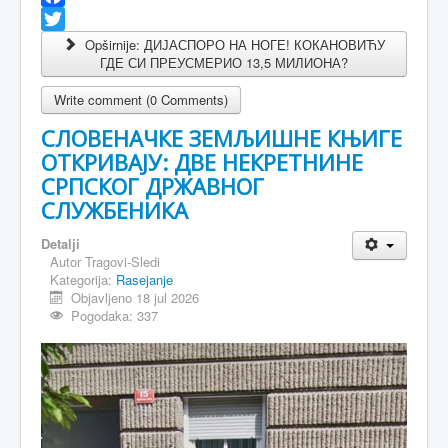
Facebook
Twitter
Opširnije: ДИЈАСПОРО НА НОГЕ! КОКАНОВИЋУ
ГДЕ СИ ПРЕУСМЕРИО 13,5 МИЛИОНА?
Write comment (0 Comments)
СЛОВЕНАЧКЕ ЗЕМЉИШНЕ КЊИГЕ
ОТКРИВАЈУ: ДВЕ НЕКРЕТНИНЕ
СРПСКОГ ДРЖАВНОГ
СЛУЖБЕНИКА
Detalji
Autor
Tragovi-Sledi
Kategorija:
Rasejanje
Objavljeno 18 jul 2026
Pogodaka: 337