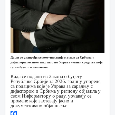
Да ли се унапређење комуникације матице са Србима у
дијаспори постиже тако што им Управа умањи средства која
су им буџетом намењена
Када се подаци из Закона о буџету
Републике Србије за 2026. годину упореде
са подацима које је Управа за сарадњу с
дијаспором и Србима у региону објавила у
свом Информатору о раду, уочавају се
промене које захтевају јасно и
документовано објашњење.