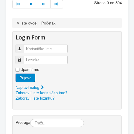
Strana 3 od 504
Vi ste ovde:
Početak
Login Form
Korisničko ime
Lozinka
Upamti me
Prijava
Napravi nalog
Zaboravili ste korisničko ime?
Zaboravili ste lozinku?
Pretraga