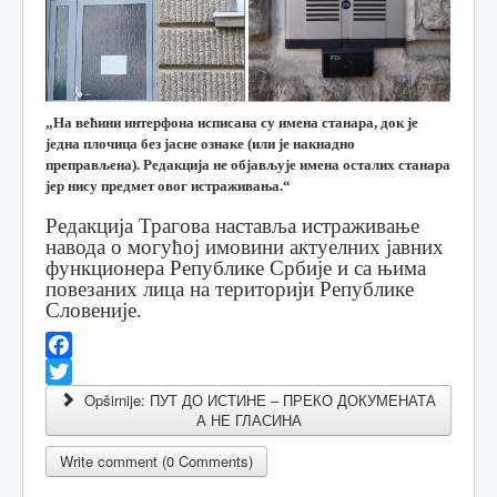
„На већини интерфона исписана су имена станара, док је
једна плочица без јасне ознаке (или је накнадно
преправљена). Редакција не објављује имена осталих станара
јер нису предмет овог истраживања.“
Редакција Трагова наставља истраживање
навода о могућој имовини актуелних јавних
функционера Републике Србије и са њима
повезаних лица на територији Републике
Словеније.
Facebook
Twitter
Opširnije: ПУТ ДО ИСТИНЕ – ПРЕКО ДОКУМЕНАТА
А НЕ ГЛАСИНА
Write comment (0 Comments)