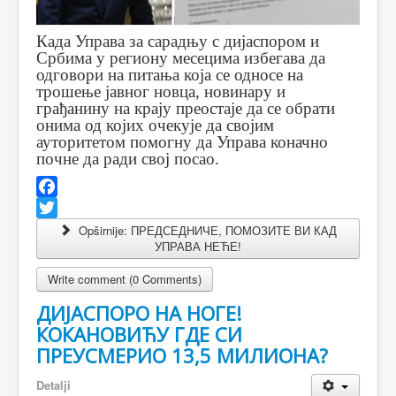
Када Управа за сарадњу с дијаспором и
Србима у региону месецима избегава да
одговори на питања која се односе на
трошење јавног новца, новинару и
грађанину на крају преостаје да се обрати
онима од којих очекује да својим
ауторитетом помогну да Управа коначно
почне да ради свој посао.
Facebook
Twitter
Opširnije: ПРЕДСЕДНИЧЕ, ПОМОЗИТЕ ВИ КАД
УПРАВА НЕЋЕ!
Write comment (0 Comments)
ДИЈАСПОРО НА НОГЕ!
КОКАНОВИЋУ ГДЕ СИ
ПРЕУСМЕРИО 13,5 МИЛИОНА?
Detalji