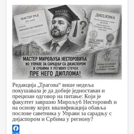
Редакција „Трагова“ више недеља
покушавала је да добије једноставан и
прецизан одговор на питање:
Који је
факултет завршио Мирољуб Несторовић и
на основу којих квалификација обавља
послове саветника у Управи за сарадњу с
дијаспором и Србима у региону?