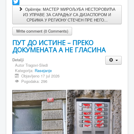
Facebook
Twitter
Opširnije: МАСТЕР МИРОЉУБА НЕСТОРОВИЋА
ИЗ УПРАВЕ ЗА САРАДЊУ СА ДИЈАСПОРОМ И
СРБИМА У РЕГИОНУ СТЕЧЕН ПРЕ НЕГО...
Write comment (0 Comments)
ПУТ ДО ИСТИНЕ – ПРЕКО
ДОКУМЕНАТА А НЕ ГЛАСИНА
Detalji
Autor
Tragovi-Sledi
Kategorija:
Rasejanje
Objavljeno 17 jul 2026
Pogodaka: 296