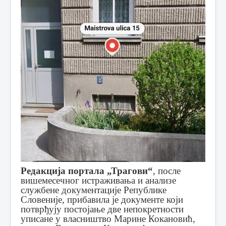
Редакција портала „Трагови“
, после
вишемесечног истраживања и анализе
службене документације Републике
Словеније, прибавила је документе који
потврђују постојање две непокретности
уписане у власништво Марине Кокановић,