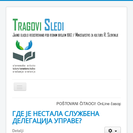
Isključi
navigaciju
Domov
POŠTOVANI ČITAOCI! OnLine časopis TRAGOVI-SLEDI -
VESTI
ГДЕ ЈЕ НЕСТАЛА СЛУЖБЕНА
ДЕЛЕГАЦИЈА УПРАВЕ?
KULTURA
Detalji
INTERVJU