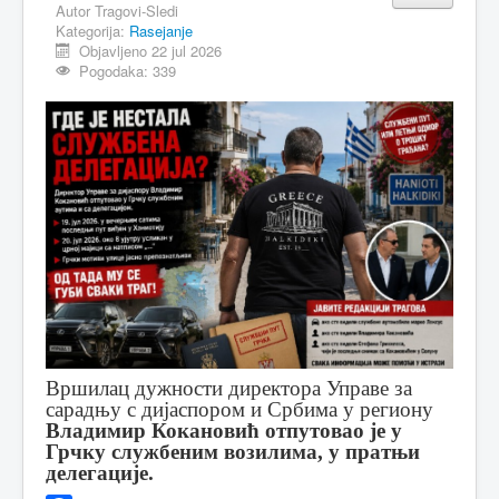
Autor
Tragovi-Sledi
Kategorija:
Rasejanje
MAGAZIN
Objavljeno 22 jul 2026
FELJTON
Pogodaka: 339
SPORT
PISMA ČITALACA
IMPRESUM
Вршилац дужности директора Управе за
сарадњу с дијаспором и Србима у региону
Владимир Кокановић отпутовао је у
Грчку службеним возилима, у пратњи
делегације.