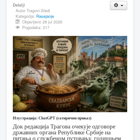
Detalji
MAGAZIN
Autor
Tragovi-Sledi
Kategorija:
Rasejanje
FELJTON
Objavljeno 28 jul 2026
Pogodaka: 217
SPORT
PISMA ČITALACA
IMPRESUM
Илустрација: ChatGPT (сатирични приказ)
Док редакција Трагова очекује одговоре
државних органа Републике Србије на
питања о службеном путовању, годишњем