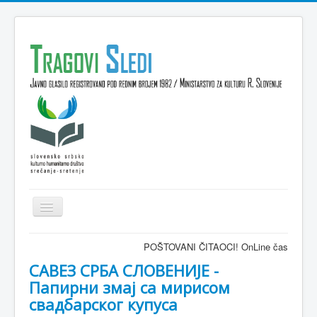
Isključi
navigaciju
Domov
POŠTOVANI ČITAOCI! OnLine časopis TRAGOVI-SLED
VESTI
САВЕЗ СРБА СЛОВЕНИЈЕ -
Папирни змај са мирисом
KULTURA
свадбарског купуса
INTERVJU