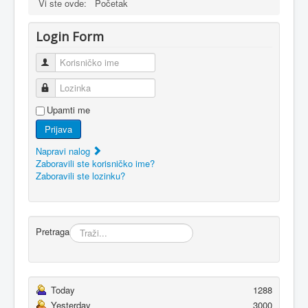
Vi ste ovde:
Početak
Login Form
Korisničko ime
Lozinka
Upamti me
Prijava
Napravi nalog
Zaboravili ste korisničko ime?
Zaboravili ste lozinku?
Pretraga
Today
1288
Yesterday
3000