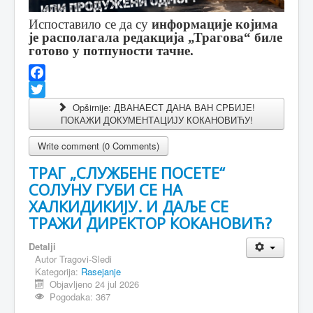
Испоставило се да су
информације којима
је располагала редакција „Трагова“ биле
готово у потпуности тачне.
Facebook
Twitter
Opširnije: ДВАНАЕСТ ДАНА ВАН СРБИЈЕ!
ПОКАЖИ ДОКУМЕНТАЦИЈУ КОКАНОВИЋУ!
Write comment (0 Comments)
ТРАГ „СЛУЖБЕНЕ ПОСЕТЕ“
СОЛУНУ ГУБИ СЕ НА
ХАЛКИДИКИЈУ. И ДАЉЕ СЕ
ТРАЖИ ДИРЕКТОР КОКАНОВИЋ?
Detalji
Autor
Tragovi-Sledi
Kategorija:
Rasejanje
Objavljeno 24 jul 2026
Pogodaka: 367