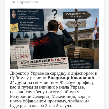
Pogodaka: 251
Директор Управе за сарадњу с дијаспором и
Србима у региону
Владимир Кокановић
је
24. јула
на свом личном Фејсбук профилу,
као и путем званичних канала Управе,
најавио службену посету Србима у
Републици Северној Македонији, која је,
према објављеном програму, требало да
буде реализована 25. и 26. јула.