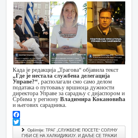
Када је редакција „Трагова“ објавила текст
„Где је нестала службена делегација
Управе?“
, располагали смо само делом
података о путовању вршиоца дужности
директора Управе за сарадњу с дијаспором и
Србима у региону
Владимира Кокановића
и његових сарадника.
Facebook
Twitter
Opširnije: ТРАГ „СЛУЖБЕНЕ ПОСЕТЕ“ СОЛУНУ
ГУБИ СЕ НА ХАЛКИДИКИЈУ. И ДАЉЕ СЕ ТРАЖИ