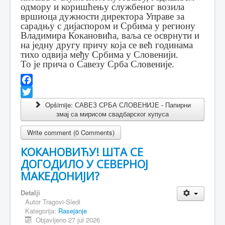
одмору и коришћењу службеног возила
вршиоца дужности директора Управе за
сарадњу с дијаспором и Србима у региону
Владимира Кокановића, ваља се осврнути и
на једну другу причу која се већ годинама
тихо одвија међу Србима у Словенији.
То је прича о Савезу Срба Словеније.
Facebook
Twitter
Opširnije: САВЕЗ СРБА СЛОВЕНИЈЕ - Папирни
змај са мирисом свадбарског купуса
Write comment (0 Comments)
КОКАНОВИЋУ! ШТА СЕ
ДОГОДИЛО У СЕВЕРНОЈ
МАКЕДОНИЈИ?
Detalji
Autor
Tragovi-Sledi
Kategorija:
Rasejanje
Objavljeno 27 jul 2026