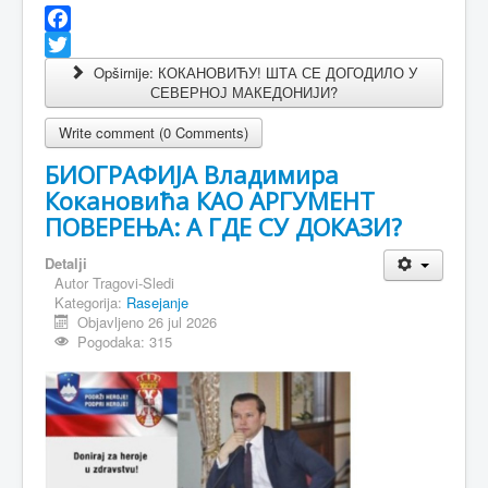
Facebook
Twitter
Opširnije: КОКАНОВИЋУ! ШТА СЕ ДОГОДИЛО У
СЕВЕРНОЈ МАКЕДОНИЈИ?
Write comment (0 Comments)
БИОГРАФИЈА Владимира
Кокановића КАО АРГУМЕНТ
ПОВЕРЕЊА: А ГДЕ СУ ДОКАЗИ?
Detalji
Autor
Tragovi-Sledi
Kategorija:
Rasejanje
Objavljeno 26 jul 2026
Pogodaka: 315