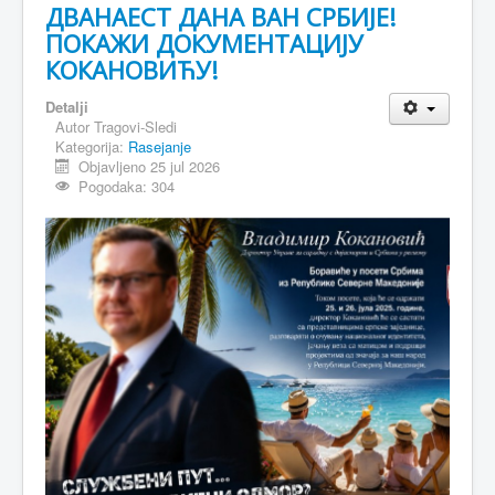
ДВАНАЕСТ ДАНА ВАН СРБИЈЕ!
ПОКАЖИ ДОКУМЕНТАЦИЈУ
КОКАНОВИЋУ!
Detalji
Autor
Tragovi-Sledi
Kategorija:
Rasejanje
Objavljeno 25 jul 2026
Pogodaka: 304