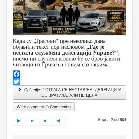
Када су „Трагови“ пре неколико дана
објавили текст под насловом
„Где је
нестала службена делегација Управе?“
,
нисмо ни слутили колико ће се брзо јавити
читаоци из Грчке са новим сазнањима.
Facebook
Twitter
Opširnije: ПОТРАГА СЕ НАСТАВЉА: ДЕЛЕГАЦИЈА
СЕ ВРАТИЛА, АЛИ НЕ ЦЕЛА
Write comment (0 Comments)
Strana 2 od 504