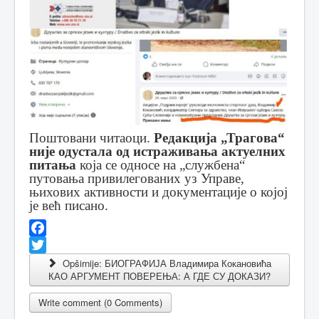
Поштовани читаоци.
Редакција „Трагова“
није одустала од истраживања актуелних
питања
која се односе на „службена“
путовања привилегованих уз Управе,
њихових активности и документацијe о којој
је већ писано.
Facebook
Twitter
Opširnije: БИОГРАФИЈА Владимира Кокановића
КАО АРГУМЕНТ ПОВЕРЕЊА: А ГДЕ СУ ДОКАЗИ?
Write comment (0 Comments)