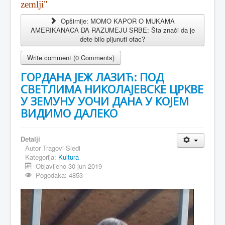
zemlji"
Opširnije: MOMO KAPOR O MUKAMA
AMERIKANACA DA RAZUMEJU SRBE: Šta znači da je
dete bilo pljunuti otac?
Write comment (0 Comments)
ГОРДАНА ЈЕЖ ЛАЗИЋ: ПОД
СВЕТЛИМА НИКОЛАЈЕВСКЕ ЦРКВЕ
У ЗЕМУНУ УОЧИ ДАНА У КОЈЕМ
ВИДИМО ДАЛЕКО
Detalji
Autor
Tragovi-Sledi
Kategorija:
Kultura
Objavljeno 30 jun 2019
Pogodaka: 4853