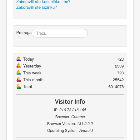
Zaboravili ste korisničko ime?
Zaboravili ste lozinku?
Pretraga
Today
723
Yesterday
2339
This week
723
This month
25542
Total
6014078
Visitor Info
IP:
216.73.216.165
Browser:
Chrome
Browser Version:
131.0.0.0
Operating System:
Android