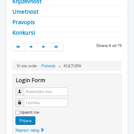
Književnost
Umetnost
Pravopis
Konkursi
Strana 6 od 75
Vi ste ovde:
Početak
KULTURA
Login Form
Korisničko ime
Lozinka
Upamti me
Prijava
Napravi nalog