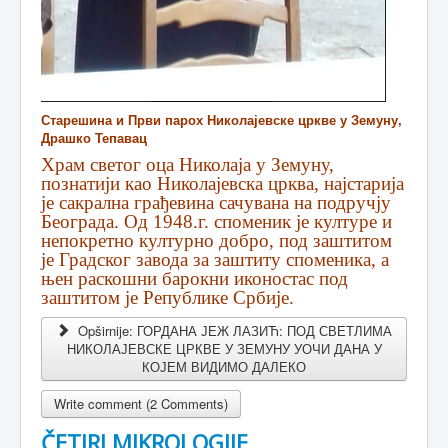
Старешина и Први парох Николајевске цркве у Земуну,
Драшко Тепавац
Храм светог оца Николаја у Земуну,
познатији као Николајевска црква, најстарија
је сакрална грађевина сачувана на подручју
Београда. Од 1948.г. споменик је културе и
непокретно културно добро, под заштитом
је Градског завода за заштиту споменика, а
њен раскошни барокни иконостас под
заштитом је Републике Србије.
Opširnije: ГОРДАНА ЈЕЖ ЛАЗИЋ: ПОД СВЕТЛИМА
НИКОЛАЈЕВСКЕ ЦРКВЕ У ЗЕМУНУ УОЧИ ДАНА У
КОЈЕМ ВИДИМО ДАЛЕКО
Write comment (2 Comments)
ČETIRI MIKROLOGIJE