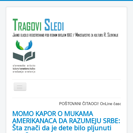
Isključi
navigaciju
Domov
POŠTOVANI ČITAOCI! OnLine časopis TRAGOVI-SLEDI 
VESTI
MOMO KAPOR O MUKAMA
AMERIKANACA DA RAZUMEJU SRBE:
KULTURA
Šta znači da je dete bilo pljunuti
INTERVJU