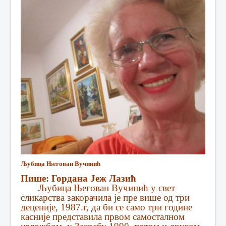
Љубица Његован Вучинић
Пише: Гордана Јеж Лазић
Љубица Његован Вучинић у свет
сликарства закорачила је пре више од три
деценије, 1987.г, да би се само три године
касније представила првом самосталном