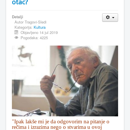
otac?
MAGAZIN
Detalji
FELJTON
Autor
Tragovi-Sledi
Kategorija:
Kultura
SPORT
Objavljeno 14 jul 2019
Pogodaka: 4225
PISMA ČITALACA
IMPRESUM
"Ipak lakše mi je da odgovorim na pitanje o
rečima i izrazima nego o stvarima u ovoj