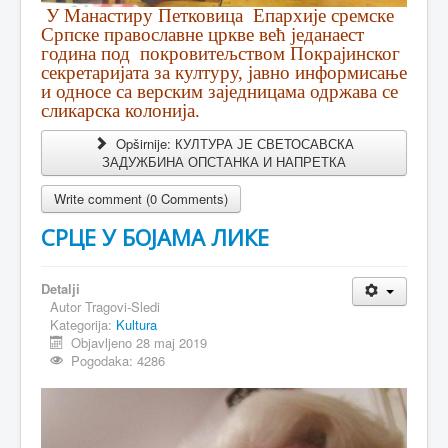
У Манастиру Петковица Епархије сремске
Српске православне цркве већ једанаест
година под покровитељством Покрајинског
секретаријата за културу, јавно информисање
и односе са верским заједницама одржава се
сликарска колонија.
Opširnije: КУЛТУРА ЈЕ СВЕТОСАВСКА
ЗАДУЖБИНА ОПСТАНКА И НАПРЕТКА
Write comment (0 Comments)
СРЦЕ У БОЈАМА ЛИКЕ
Detalji
Autor
Tragovi-Sledi
Kategorija:
Kultura
Objavljeno 28 maj 2019
Pogodaka: 4286