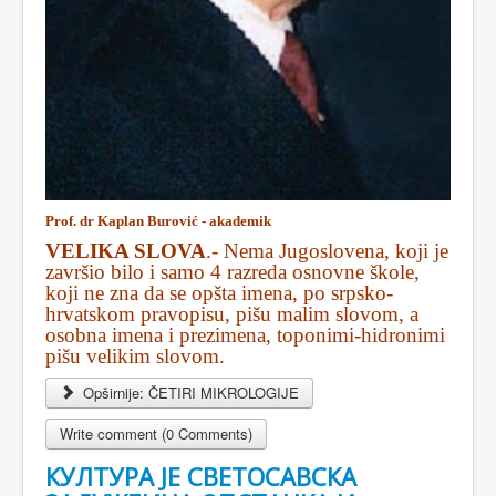
Prof. dr Kaplan Burović - akademik
VELIKA SLOVA
.- Nema Jugoslovena, koji je
završio bilo i samo 4 razreda osnovne škole,
koji ne zna da se opšta imena, po srpsko-
hrvatskom pravopisu, pišu malim slovom, a
osobna imena i prezimena, toponimi-hidronimi
pišu velikim slovom.
Opširnije: ČETIRI MIKROLOGIJE
Write comment (0 Comments)
КУЛТУРА ЈЕ СВЕТОСАВСКА