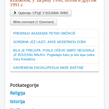
изложбом, у Загребу 1990, потом и другом
1991.г.
Opširnije: СРЦЕ У БОЈАМА ЛИКЕ
Write comment (1 Comment)
PREMINUO AKADEMIK PETAR OMČIKUŠ
GORDANA JEŽ LAZIĆ: ASKE MODERNOG DOBA
BILA JE PRELEPA, POSLE OČEVE SMRTI NEGOVALA
JE BOLESNU MAJKU: Pogledajte kako je bila lepa ćerka
Vuka Karadžića
SAVREMENA ENCIKLOPEDIJA NAŠE BAŠTINE
Potkategorije
Religija
Istorija