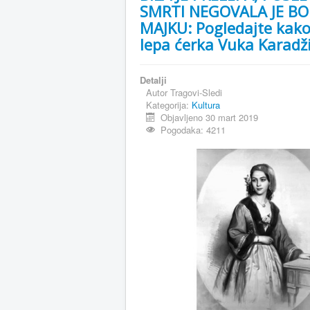
SMRTI NEGOVALA JE B
MAJKU: Pogledajte kako 
lepa ćerka Vuka Karadž
Detalji
Autor
Tragovi-Sledi
Kategorija:
Kultura
Objavljeno 30 mart 2019
Pogodaka: 4211