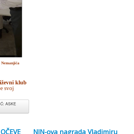
e Nemanjića
iževni klub
e svoj
IĆ: ASKE
E OČEVE
NIN-ova nagrada Vladimiru