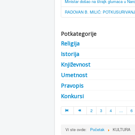
Ministar došao na štrajk glumaca u Nar
RADOVAN B. MILIĆ: POTKUSURIVAN
Potkategorije
Religija
Istorija
Književnost
Umetnost
Pravopis
Konkursi
2
3
4
...
6
Vi ste ovde:
Početak
KULTURA