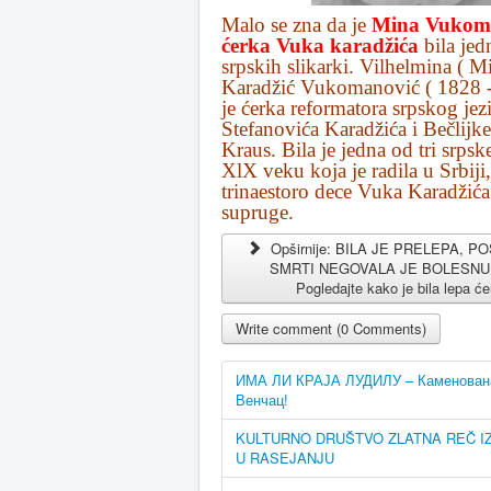
Malo se zna da je
Mina Vukoma
ćerka Vuka karadžića
bila jed
srpskih slikarki.
Vilhelmina ( Mi
Karadžić Vukomanović ( 1828 -
je ćerka reformatora srpskog je
Stefanovića Karadžića i Bečlijk
Kraus. Bila je jedna od tri srpsk
XlX veku koja je radila u Srbiji
trinaestoro dece Vuka Karadžića
supruge.
Opširnije: BILA JE PRELEPA, 
SMRTI NEGOVALA JE BOLESNU
Pogledajte kako je bila lepa će
Write comment (0 Comments)
ИМА ЛИ КРАЈА ЛУДИЛУ – Каменована к
Венчац!
KULTURNO DRUŠTVO ZLATNA REČ IZ
U RASEJANJU