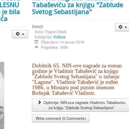
OLESNU
Tabaševiću za knjigu "Zablude
je bila
Svetog Sebastijana"
ića
Detalji
Autor
Tragovi-Sledi
Kategorija:
Kultura
Objavljeno 14 januar 2019
Pogodaka: 3593
Dobitnik 65. NIN-ove nagrade za roman
godine je Vladimir Tabašević za knjigu
"Zablude Svetog Sebastijana" u izdanju
"Lagune".
Vladimir Tabašević je rođen
1986. u Mostaru pod punim imenom
Bošnjak Tabašević Vladimir.
Opširnije: NIN-ova nagrada Vladimiru Tabaševiću
za knjigu "Zablude Svetog Sebastijana"
Write comment (0 Comments)