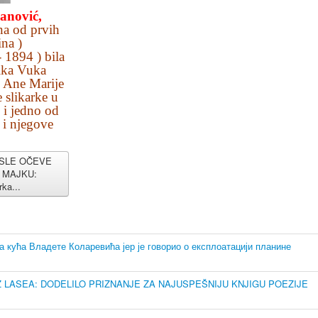
nović,
na od prvih
na )
 1894 ) bila
zika Vuka
e Ane Marije
e slikarke u
, i jedno od
 i njegove
POSLE OČEVE
 MAJKU:
rka...
ућа Владете Коларевића јер је говорио о експлоатацији планине
 LASEA: DODELILO PRIZNANJE ZA NAJUSPEŠNIJU KNJIGU POEZIJE