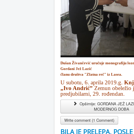
Dušan Živančević uručuje monografiju loz
Gordani Jež Lazić
članu društva "Zlatna reč" iz Lasea.
U subotu, 6. aprila 2019.g.
Knj
„Ivo Andrić”
Zemun obeležio j
predjubilarni, 29. rođendan.
Opširnije: GORDANA JEŽ LAZ
MODERNOG DOBA
Write comment (1 Comment)
BILA JE PRELEPA, POSL