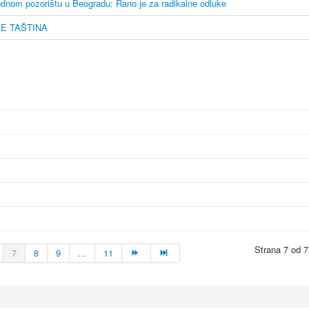
odnom pozorištu u Beogradu: Rano je za radikalne odluke
JE TAŠTINA
Strana 7 od 7
7
8
9
...
11