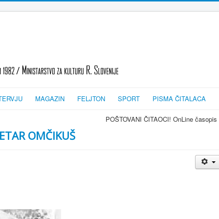
TERVJU
MAGAZIN
FELJTON
SPORT
PISMA ČITALACA
POŠTOVANI ČITAOCI! OnLine časopis TRAGOVI-SLEDI - zva
ETAR OMČIKUŠ