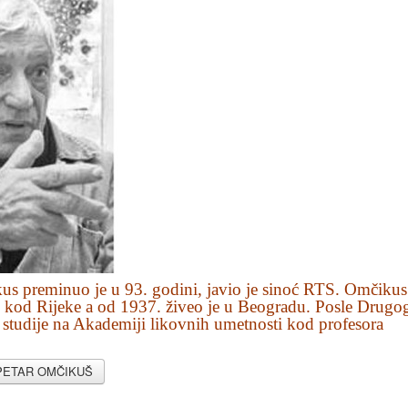
us preminuo je u 93. godini, javio je sinoć RTS. Omčikus
 kod Rijeke a od 1937. živeo je u Beogradu. Posle Drugo
e studije na Akademiji likovnih umetnosti kod profesora
 PETAR OMČIKUŠ