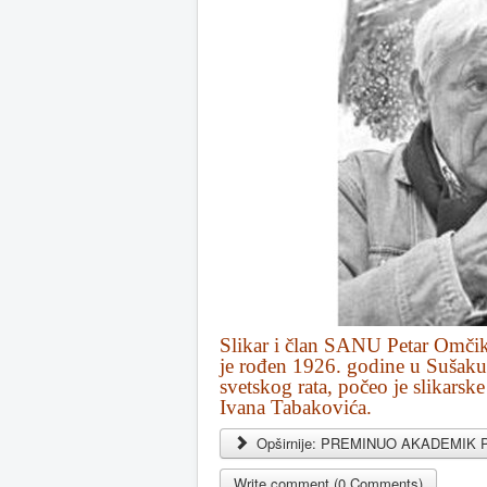
Slikar i član SANU Petar Omčik
je rođen 1926. godine u Sušaku
svetskog rata, počeo je slikarsk
Ivana Tabakovića.
Opširnije: PREMINUO AKADEMIK
Write comment (0 Comments)