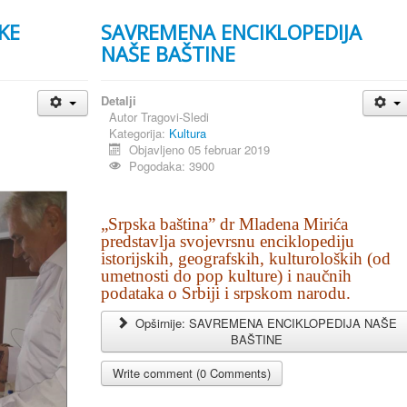
KE
SAVREMENA ENCIKLOPEDIJA
NAŠE BAŠTINE
Detalji
Autor
Tragovi-Sledi
Kategorija:
Kultura
Objavljeno 05 februar 2019
Pogodaka: 3900
„Srpska baština” dr Mladena Mirića
predstavlja svojevrsnu enciklopediju
istorijskih, geografskih, kulturoloških (od
umetnosti do pop kulture) i naučnih
podataka o Srbiji i srpskom narodu.
Opširnije: SAVREMENA ENCIKLOPEDIJA NAŠE
BAŠTINE
Write comment (0 Comments)