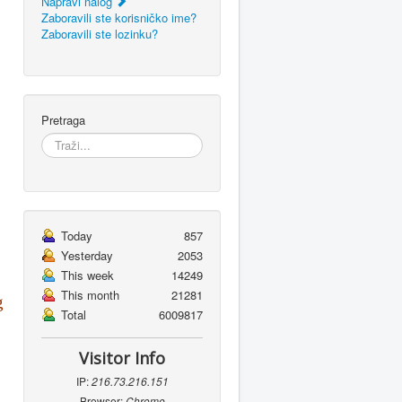
Napravi nalog
Zaboravili ste korisničko ime?
Zaboravili ste lozinku?
Pretraga
Today
857
Yesterday
2053
This week
14249
This month
21281
g
Total
6009817
Visitor Info
IP:
216.73.216.151
Browser:
Chrome