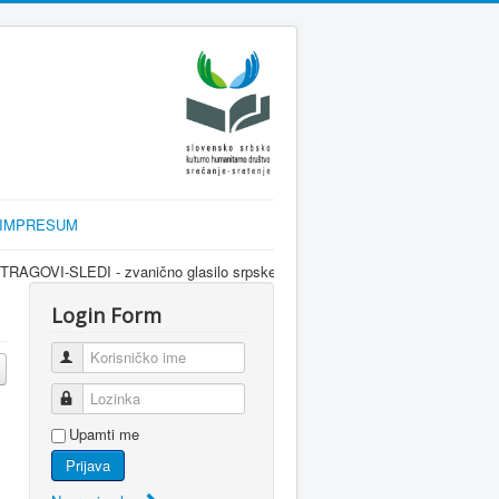
IMPRESUM
nično glasilo srpske dijaspore za informisanje Srba u Sloveniji i regionu kr
Login Form
Korisničko ime
Lozinka
Upamti me
Prijava