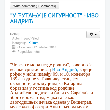
Write comment (0 Comments)
"У ЋУТАЊУ ЈЕ СИГУРНОСТ" - ИВО
АНДРИЋ
Detalji
Autor
Tragovi-Sledi
Kategorija:
Kultura
Objavljeno 17 oktobar 2018
Pogodaka: 4581
"Човек се мора негде родити", говорио је
велики српски писац
Иво Андрић,
који је
рођен у ноћи између 09. и 10. новембра
1892. године у Травнику, стицајем
околности, док му је мајка Катарина
боравила у гостима код родбине.
Андрићеви родитељи били су Сарајлије и
због сиромаштва, мајка га је као
двогодишњек дечака одвела у Вишеград,
мужевљевој сестри Ани и њеном мужу