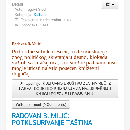
Detalji
Autor
Tragovi-Sledi
Kategorija:
Kultura
Objavljeno 19 decembar 2018
Pogodaka: 4093
Radovan B. Milić
Prethodne subote u Beču, ni demonstracije
zbog političkog skretanja u desno, blokada
važnih saobraćajnica, a ni snežne padavine nisu
mogle uticati na vrlo posećen književni
događaj.
Opširnije: KULTURNO DRUŠTVO ZLATNA REČ IZ
LASEA: DODELILO PRIZNANJE ZA NAJUSPEŠNIJU
KNJIGU POEZIJE U RASEJANJU
Write comment (0 Comments)
RADOVAN B. MILIĆ:
POTKUSURIVANJE TAŠTINA