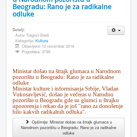
Beogradu: Rano je za radikalne
odluke
Detalji
Autor
Tragovi-Sledi
Kategorija:
Kultura
Objavljeno 13 novembar 2018
Pogodaka: 3795
Ministar došao na štrajk glumaca u Narodnom
pozorištu u Beogradu: Rano je za radikalne
odluke
Ministar kulture i informisanja Srbije, Vladan
Vukosavljević, došao je večeras u Narodno
pozorište u Beogradu gde su glumci u štrajku
upozorenja i rekao da je još "rano za donošenje
bilo kakvih radikalnih odluka".
Opširnije: Ministar došao na štrajk glumaca u
Narodnom pozorištu u Beogradu: Rano je za radikalne
odluke