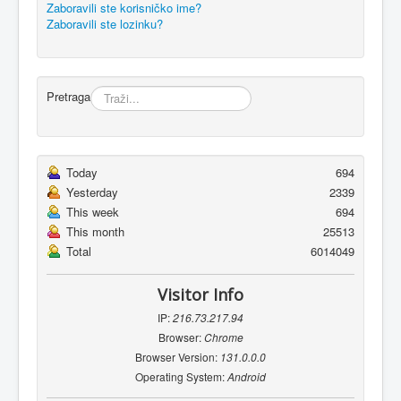
Zaboravili ste korisničko ime?
Zaboravili ste lozinku?
Pretraga
Today
694
Yesterday
2339
This week
694
This month
25513
Total
6014049
Visitor Info
IP:
216.73.217.94
Browser:
Chrome
Browser Version:
131.0.0.0
Operating System:
Android