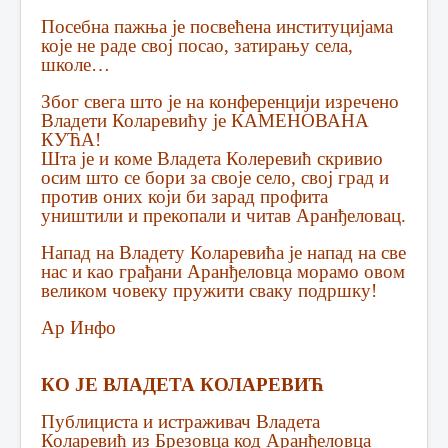
Посебна пажња је посвећена институцијама
које не раде свој посао, затирању села,
школе…
Због свега што је на конференцији изречено
Владети Коларевићу је КАМЕНОВАНА
КУЋА!
Шта је и коме Владета Колеревић скривио
осим што се бори за своје село, свој град и
против оних који би зарад профита
уништили и прекопали и читав Аранђеловац.
Напад на Владету Коларевића је напад на све
нас и као грађани Аранђеловца морамо овом
великом човеку пружити сваку подршку!
Ар Инфо
КО ЈЕ ВЛАДЕТА КОЛАРЕВИЋ
Публициста и истраживач Владета
Коларевић из Брезовца код Аранђеловца