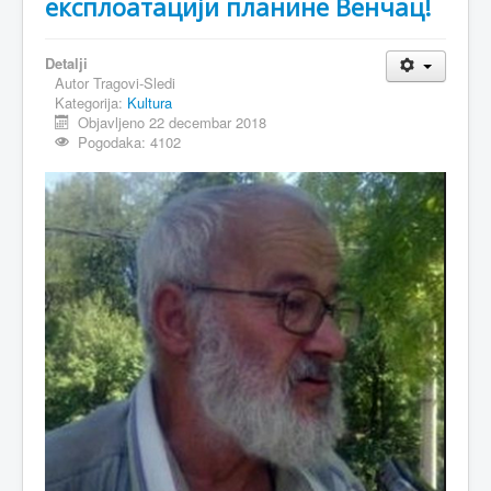
експлоатацији планине Венчац!
MAGAZIN
Detalji
FELJTON
Autor
Tragovi-Sledi
Kategorija:
Kultura
SPORT
Objavljeno 22 decembar 2018
Pogodaka: 4102
PISMA ČITALACA
IMPRESUM