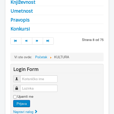
Književnost
Umetnost
Pravopis
Konkursi
Strana 8 od 75
Vi ste ovde:
Početak
KULTURA
Login Form
Korisničko ime
Lozinka
Upamti me
Prijava
Napravi nalog