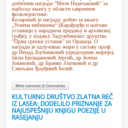
добитник награде ”Миле Недељковић” за
најбољу књигу у области савремене
фолклористике.
Коларевић је награду добио за књигу
„Усмена небишина“ (Карађорђе и његови
устаници у народном предању и архивској
грађи), у издању Задужбинског друштва
”Први српски устанак” из Орашца. О
награди је одлучивао жири у саставу проф.
др Ненад Љубинковић (председник жирија),
Јасна Бјеладиновић Јергић, др Јелена
Јовановић, др Бранко Златковић и др
Смиљана Ђорђевић Белић.
Write comment (0 Comments)
KULTURNO DRUŠTVO ZLATNA REČ
IZ LASEA: DODELILO PRIZNANJE ZA
NAJUSPEŠNIJU KNJIGU POEZIJE U
RASEJANJU