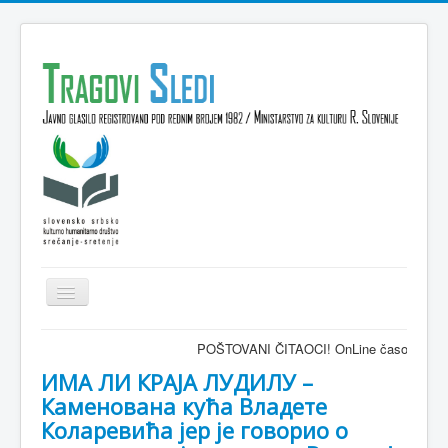
Isključi
navigaciju
Domov
POŠTOVANI ČITAOCI! OnLine časopis TRAGOVI-SLED
VESTI
ИМА ЛИ КРАЈА ЛУДИЛУ –
Каменована кућа Владете
KULTURA
Коларевића јер је говорио о
INTERVJU