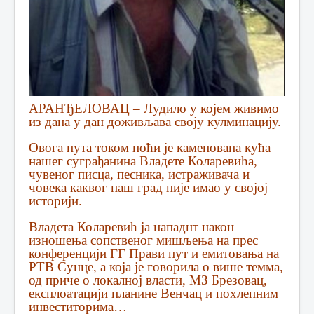
АРАНЂЕЛОВАЦ – Лудило у којем живимо
из дана у дан доживљава своју кулминацију.
Овога пута током ноћи је каменована кућа
нашег суграђанина Владете Коларевића,
чувеног писца, песника, истраживача и
човека каквог наш град није имао у својој
историји.
Владета Коларевић ја нападнт након
изношења сопственог мишљења на прес
конференцији ГГ Прави пут и емитовања на
РТВ Сунце, а која је говорила о више темма,
од приче о локалној власти, МЗ Брезовац,
експлоатацији планине Венчац и похлепним
инвеститорима…