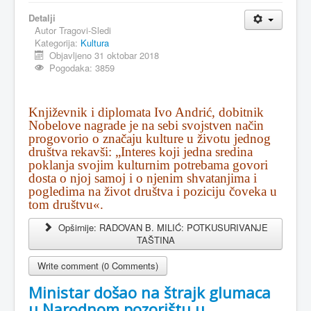
Detalji
Autor
Tragovi-Sledi
Kategorija:
Kultura
Objavljeno 31 oktobar 2018
Pogodaka: 3859
Književnik i diplomata Ivo Andrić, dobitnik
Nobelove nagrade je na sebi svojstven način
progovorio o značaju kulture u životu jednog
društva rekavši: „Interes koji jedna sredina
poklanja svojim kulturnim potrebama govori
dosta o njoj samoj i o njenim shvatanjima i
pogledima na život društva i poziciju čoveka u
tom društvu«.
Opširnije: RADOVAN B. MILIĆ: POTKUSURIVANJE
TAŠTINA
Write comment (0 Comments)
Ministar došao na štrajk glumaca
u Narodnom pozorištu u