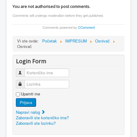
You are not authorised to post comments.
Comments will undergo moderation before they get published.
Comments powered by
CComment
Vi ste ovde:
Početak
IMPRESUM
Osnivač
Osnivač
Login Form
Korisničko ime
Lozinka
Upamti me
Prijava
Napravi nalog
Zaboravili ste korisničko ime?
Zaboravili ste lozinku?