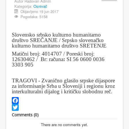
Autor
Radovan Admin
Kategorija:
Osnivač
MAGAZIN
Objavljeno 19 jun 2017
Pogodaka: 5158
FELJTON
SPORT
Slovensko srbsko kulturno humanitarno
PISMA ČITALACA
društvo SREČANJE / Srpsko slovenačko
kulturno humanitarno društvo SRETENJE
IMPRESUM
Matični broj: 4014707 / Poreski broj:
12630462 / Br: računa
:
SI 56 0600 0036
3303 905
TRAGOVI - Zvanično glasilo srpske dijaspore
za informisanje Srba u Sloveniji i regionu kroz
interkulturalni dijalog i kritičku slobodnu reč.
Facebook
Twitter
Comments (
0
)
There are no comments yet.