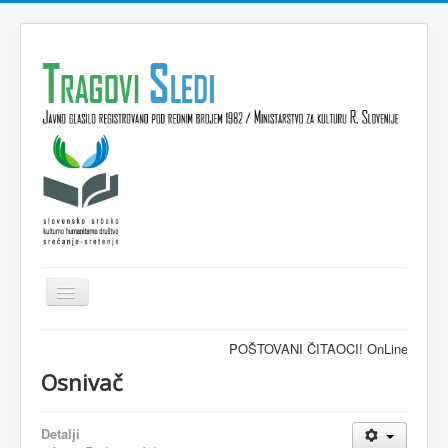
Isključi
navigaciju
Domov
POŠTOVANI ČITAOCI! OnLine časopis TRA
VESTI
Osnivač
KULTURA
Detalji
INTERVJU