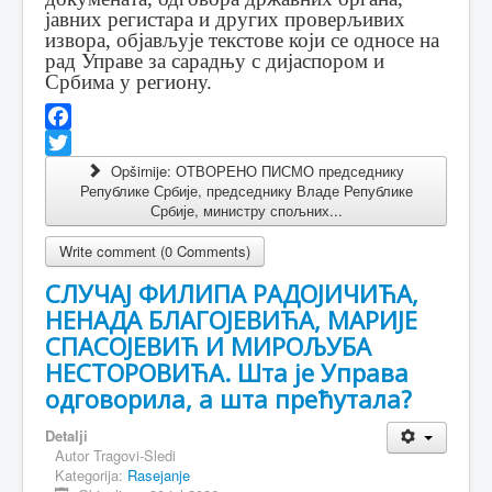
јавних регистара и других проверљивих
извора, објављује текстове који се односе на
рад Управе за сарадњу с дијаспором и
Србима у региону.
Facebook
Twitter
Opširnije: ОТВОРЕНО ПИСМО председнику
Републике Србије, председнику Владе Републике
Србије, министру спољних...
Write comment (0 Comments)
СЛУЧАЈ ФИЛИПА РАДОЈИЧИЋА,
НЕНАДА БЛАГОЈЕВИЋА, МАРИЈЕ
СПАСОЈЕВИЋ И МИРОЉУБА
НЕСТОРОВИЋА. Шта је Управа
одговорила, а шта прећутала?
Detalji
Autor
Tragovi-Sledi
Kategorija:
Rasejanje