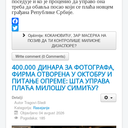
поседује и ко је проценио да управо она
треба да обавља посао који се плаћа новцем
грађана Републике Србије.
Facebook
Twitter
Opširnije: КОКАНОВИЋУ, ЗАР МАСЕРКА НА
ПОЗИВ ДА ТИ КОНТРОЛИШЕ МИЛИОНЕ
ДИЈАСПОРЕ?
Write comment (0 Comments)
400.000 ДИНАРА ЗА ФОТОГРАФА,
ФИРМА ОТВОРЕНА У ОКТОБРУ И
ПИТАЊЕ ОПРЕМЕ: ШТА УПРАВА
ПЛАЋА МИЛОШУ СИМИЋУ?
Detalji
Autor
Tragovi-Sledi
Kategorija:
Rasejanje
Objavljeno 04 avgust 2026
Pogodaka: 185