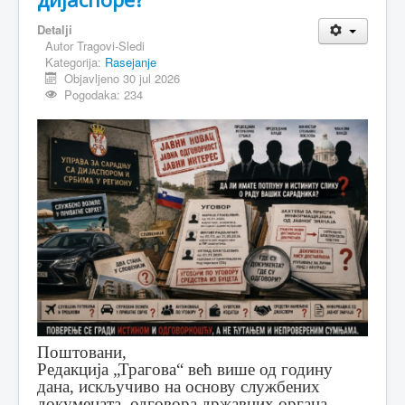
Detalji
Autor
Tragovi-Sledi
Kategorija:
Rasejanje
Objavljeno 30 jul 2026
Pogodaka: 234
Поштовани,
Редакција „Трагова“ већ више од годину
дана, искључиво на основу службених
докумената, одговора државних органа,