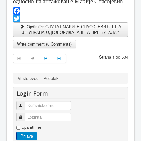
односио на ангажовање Марије Спасојевић.
Facebook
Twitter
Opširnije: СЛУЧАЈ МАРИЈЕ СПАСОЈЕВИЋ: ШТА
ЈЕ УПРАВА ОДГОВОРИЛА, А ШТА ПРЕЋУТАЛА?
Write comment (0 Comments)
Strana 1 od 504
Vi ste ovde:
Početak
Login Form
Korisničko ime
Lozinka
Upamti me
Prijava