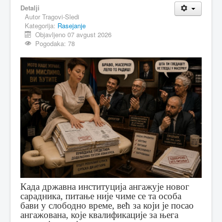
Detalji
MAGAZIN
Autor
Tragovi-Sledi
Kategorija:
Rasejanje
FELJTON
Objavljeno 07 avgust 2026
Pogodaka: 78
SPORT
PISMA ČITALACA
IMPRESUM
Када државна институција ангажује новог
сарадника, питање није чиме се та особа
бави у слободно време, већ за који је посао
ангажована, које квалификације за њега