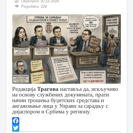
Objavljeno 30 jul 2026
Pogodaka: 228
Редакција
Трагова
наставља да, искључиво
на основу службених докумената, прати
начин трошења буџетских средстава и
ангажовање лица у Управи за сарадњу с
дијаспором и Србима у региону.
Facebook