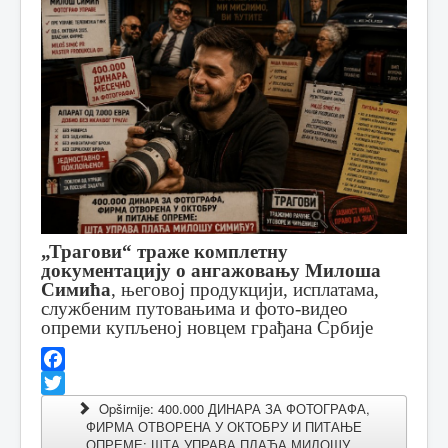
„Трагови“ траже комплетну
документацију о ангажовању Милоша
Симића
, његовој продукцији, исплатама,
службеним путовањима и фото-видео
опреми купљеној новцем грађана Србије
Facebook
Twitter
Opširnije: 400.000 ДИНАРА ЗА ФОТОГРАФА,
ФИРМА ОТВОРЕНА У ОКТОБРУ И ПИТАЊЕ
ОПРЕМЕ: ШТА УПРАВА ПЛАЋА МИЛОШУ...