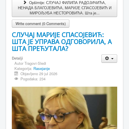
Twitter
Opširnije: СЛУЧАЈ ФИЛИПА РАДОЈИЧИЋА,
НЕНАДА БЛАГОЈЕВИЋА, МАРИЈЕ СПАСОЈЕВИЋ И
МИРОЉУБА НЕСТОРОВИЋА. Шта је...
Write comment (0 Comments)
СЛУЧАЈ МАРИЈЕ СПАСОЈЕВИЋ:
ШТА ЈЕ УПРАВА ОДГОВОРИЛА, А
ШТА ПРЕЋУТАЛА?
Detalji
Autor
Tragovi-Sledi
Kategorija:
Rasejanje
Objavljeno 29 jul 2026
Pogodaka: 234