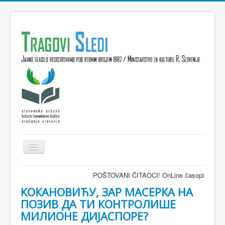
Isključi
navigaciju
Domov
POŠTOVANI ČITAOCI! OnLine časopis TRAGOVI-SLEDI -
VESTI
КОКАНОВИЋУ, ЗАР МАСЕРКА НА
ПОЗИВ ДА ТИ КОНТРОЛИШЕ
KULTURA
МИЛИОНЕ ДИЈАСПОРЕ?
INTERVJU