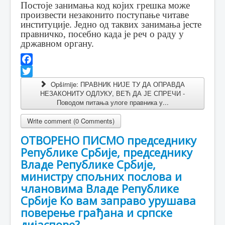
Постоје занимања код којих грешка може
произвести незаконито поступање читаве
институције. Једно од таквих занимања јесте
правничко, посебно када је реч о раду у
државном органу.
Facebook
Twitter
Opširnije: ПРАВНИК НИЈЕ ТУ ДА ОПРАВДА
НЕЗАКОНИТУ ОДЛУКУ, ВЕЋ ДА ЈЕ СПРЕЧИ -
Поводом питања улоге правника у...
Write comment (0 Comments)
ОТВОРЕНО ПИСМО председнику
Републике Србије, председнику
Владе Републике Србије,
министру спољних послова и
члановима Владе Републике
Србије Ко вам заправо урушава
поверење грађана и српске
дијаспоре?