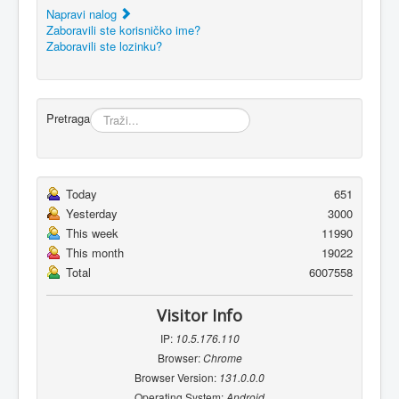
Napravi nalog
Zaboravili ste korisničko ime?
Zaboravili ste lozinku?
Pretraga
Today
651
Yesterday
3000
This week
11990
This month
19022
Total
6007558
Visitor Info
IP:
10.5.176.110
Browser:
Chrome
Browser Version:
131.0.0.0
Operating System:
Android