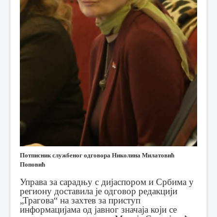
Потписник службеног одговора Николина Милатовић
Поповић
Управа за сарадњу с дијаспором и Србима у
региону доставила је одговор редакцији
„Трагова“ на захтев за приступ
информацијама од јавног значаја који се