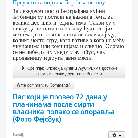
Преузето са портала Борба за истину
За деведесет посто Београђана кућни
љубимци су постали најважнија тема, за
велики део њих и једина тема. Такви су у
стању да ти потанко излажу ћуди својих
мезимаца: шта воле а шта не воле да једу,
колико често серу, кога готиве а кога не међу
укућанима или комшијама и слично. Одавно
се не либе да их уведу у аутобус, чак
продавницу и друга јавна места.
Opširnije: Опсесија кућним љубимцима достиже
размере тешке друштвене болести
Write comment (0 Comments)
Пас који је провео 72 дана у
планинама после смрти
власника полако се опоравља
(Фото Фејсбук)
Detalji