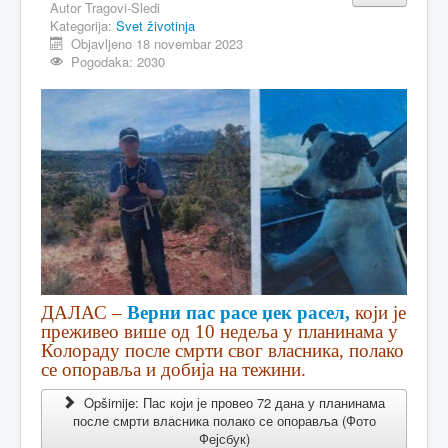
Autor
Tragovi-Sledi
Kategorija:
Svet životinja
Objavljeno 18 novembar 2023
Pogodaka: 2030
ДАЛАС –
Верни пас расе џек расел,
који је
преживео више од 10 недеља у планинама у
Колораду после смрти свог власника, полако
се опоравља и добија на тежини.
Opširnije: Пас који је провео 72 дана у планинама
после смрти власника полако се опоравља (Фото
Фејсбук)