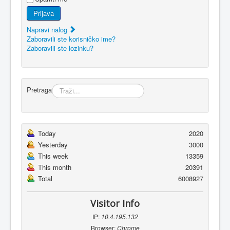
Prijava
Napravi nalog
Zaboravili ste korisničko ime?
Zaboravili ste lozinku?
Pretraga
Today
2020
Yesterday
3000
This week
13359
This month
20391
Total
6008927
Visitor Info
IP:
10.4.195.132
Browser:
Chrome