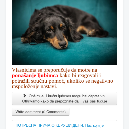
Vlasnicima se preporučuje da motre na
ponašanje ljubimca
kako bi reagovali i
potražili stručnu pomoć, ukoliko se negativno
raspoloženje nastavi.
Opširnije: I kućni ljubimci mogu biti depresivni:
Otkrivamo kako da prepoznate da li vaš pas tuguje
Write comment (0 Comments)
ПОТРЕСНА ПРИЧА О КЕРУШИ ДЕНИ: Пас који је