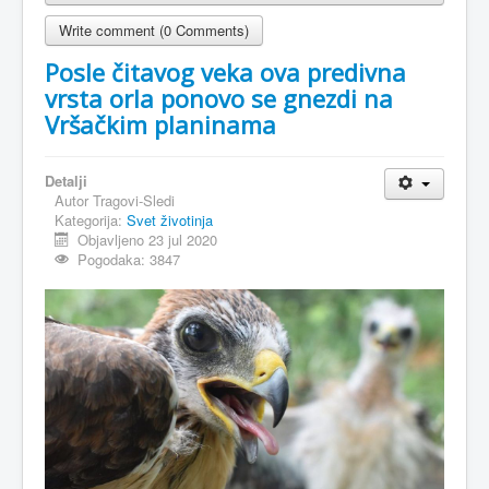
Write comment (0 Comments)
Posle čitavog veka ova predivna
vrsta orla ponovo se gnezdi na
Vršačkim planinama
Detalji
Autor
Tragovi-Sledi
Kategorija:
Svet životinja
Objavljeno 23 jul 2020
Pogodaka: 3847