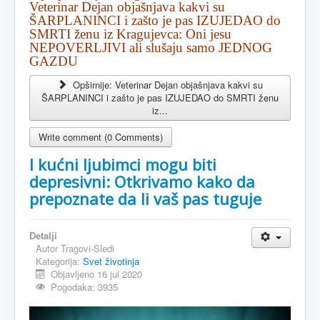
Veterinar Dejan objašnjava kakvi su
ŠARPLANINCI i zašto je pas IZUJEDAO do
SMRTI ženu iz Kragujevca: Oni jesu
NEPOVERLJIVI ali slušaju samo JEDNOG
GAZDU
Opširnije: Veterinar Dejan objašnjava kakvi su
ŠARPLANINCI i zašto je pas IZUJEDAO do SMRTI ženu
iz...
Write comment (0 Comments)
I kućni ljubimci mogu biti
depresivni: Otkrivamo kako da
prepoznate da li vaš pas tuguje
Detalji
Autor
Tragovi-Sledi
Kategorija:
Svet životinja
Objavljeno 16 jul 2020
Pogodaka: 3935