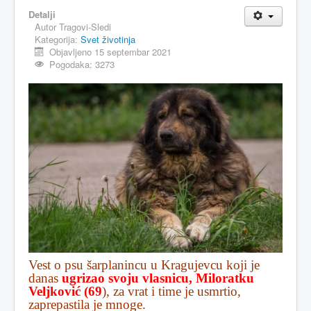
Detalji
Autor
Tragovi-Sledi
Kategorija:
Svet životinja
Objavljeno 15 septembar 2021
Pogodaka: 3273
Vest o psu šarplanincu u Kragujevcu koji je
danas
ugrizao svoju vlasnicu, Miloratku
Veljković (69
), za vrat i time je usmrtio,
zaprepastila je mnoge.