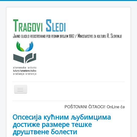
Isključi
navigaciju
Domov
POŠTOVANI ČITAOCI! OnLine časopis TRAGOVI-SL
VESTI
Опсесија кућним љубимцима
достиже размере тешке
KULTURA
друштвене болести
INTERVJU