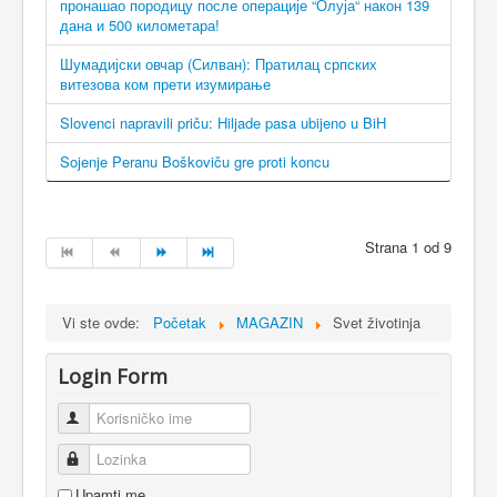
пронашао породицу после операције “Олуја“ након 139
дана и 500 километара!
Шумадијски овчар (Силван): Пратилац српских
витезова ком прети изумирање
Slovenci napravili priču: Hiljade pasa ubijeno u BiH
Sojenje Peranu Boškoviču gre proti koncu
Strana 1 od 9
Vi ste ovde:
Početak
MAGAZIN
Svet životinja
Login Form
Korisničko ime
Lozinka
Upamti me