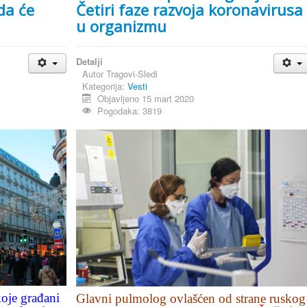
da će
Četiri faze razvoja koronavirusa
u organizmu
Detalji
Autor
Tragovi-Sledi
Kategorija:
Vesti
Objavljeno 15 mart 2020
Pogodaka: 3819
oje građani
Glavni pulmolog ovlašćen od strane ruskog