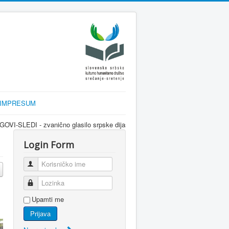
IMPRESUM
lasilo srpske dijaspore za informisanje Srba u Sloveniji i regionu kroz inte
Login Form
Korisničko ime
Lozinka
Upamti me
Prijava