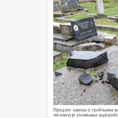
Предлог закона о гробљима ко
легализује уклањање надгробн