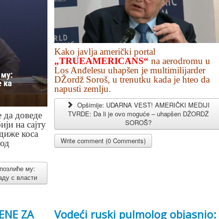
Kako javlja američki portal
„TRUEAMERICANS“
na aerodromu u
Los Anđelesu uhapšen je multimilijarder
DŽordž Soroš, u trenutku kada je hteo da
napusti zemlju.
Opširnije: UDARNA VEST! AMERIČKI MEDIJI
TVRDE: Da li je ovo moguće – uhapšen DŽORDŽ
е да доведе
SOROŠ?
ији на сајту
диже коса
Write comment (0 Comments)
 од
 позлиће му:
аду с власти
ENE ZA
Vodeći ruski pulmolog objasnio: