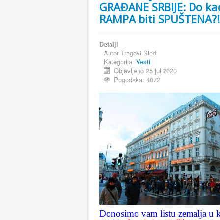
GRAĐANE SRBIJE: Do ka
RAMPA biti SPUŠTENA?!
Detalji
Autor
Tragovi-Sledi
Kategorija:
Vesti
Objavljeno 25 jul 2020
Pogodaka: 4072
Donosimo vam listu zemalja u k