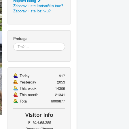
Napravi nalog
Zaboravili ste korisničko ime?
Zaboravili ste lozinku?
Pretraga
Today
917
Yesterday
2053
This week
14309
This month
21341
Total
6009877
Visitor Info
IP:
10.4.98.208
Browser:
Chrome