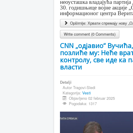
неоусташка владајућа партија
30. годишњице војне акције „
информационог центра Верит
Opširnije: Хрвати спремају нову „О
Write comment (0 Comments)
CNN „одјавио“ Вучића
позлиће му: Неће вра
контролу, све иде ка п
власти
Detalji
Autor
Tragovi-Sledi
Kategorija:
Vesti
Objavljeno 02 februar 2025
Pogodaka: 1317