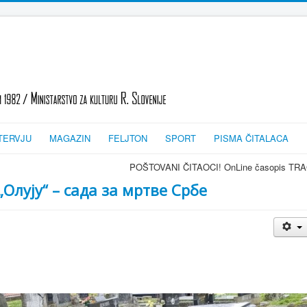
TERVJU
MAGAZIN
FELJTON
SPORT
PISMA ČITALACA
POŠTOVANI ČITAOCI! OnLine časopis TRAGOVI-SLEDI - zvanično g
„Олују“ – сада за мртве Србе