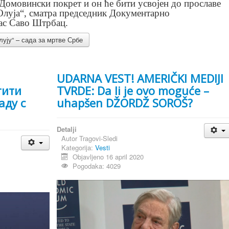
 Домовински покрет и он ће бити усвојен до прославе
Олуја“, сматра председник Документарно
ас Саво Штрбац.
лују“ – сада за мртве Србе
,
UDARNA VEST! AMERIČKI MEDIJI
тити
TVRDE: Da li je ovo moguće –
аду с
uhapšen DŽORDŽ SOROŠ?
Detalji
Autor
Tragovi-Sledi
Kategorija:
Vesti
Objavljeno 16 april 2020
Pogodaka: 4029