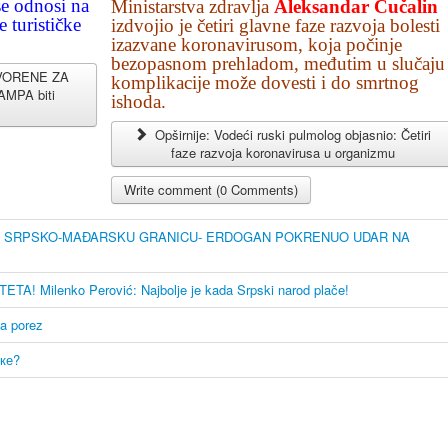
e odnosi na
Ministarstva zdravlja
Aleksandar Čučalin
 turističke
izdvojio je četiri glavne faze razvoja bolesti
izazvane koronavirusom, koja počinje
bezopasnom prehladom, međutim u slučaju
TVORENE ZA
komplikacije može dovesti i do smrtnog
MPA biti
ishoda.
Opširnije: Vodeći ruski pulmolog objasnio: Četiri
faze razvoja koronavirusa u organizmu
Write comment (0 Comments)
 NA SRPSKO-MAĐARSKU GRANICU- ERDOGAN POKRENUO UDAR NA
Milenko Perović: Najbolje je kada Srpski narod plače!
a porez
ке?