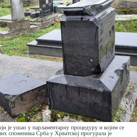
ји је ушао у парламентарну процедуру и којим се
их споменика Срба у Хрватској прогурала је