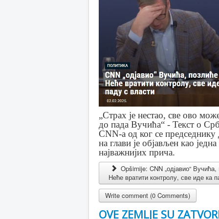
„Страх је нестао, све ово мож
до пада Вучића“ - Текст о Срб
CNN-а од ког се председнику 
на глави је објављен као једна
најважнијих прича.
Opširnije: CNN „одјавио“ Вучића,
Неће вратити контролу, све иде ка п
Write comment (0 Comments)
OVE ZEMLJE SU ZATVOR