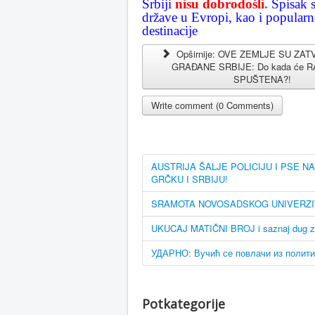
Srbiji
nisu dobrodošli
.
Spisak s
države u Evropi, kao i popularne
destinacije
Opširnije: OVE ZEMLJE SU ZA
GRAĐANE SRBIJE: Do kada će RA
SPUŠTENA?!
Write comment (0 Comments)
AUSTRIJA ŠALJE POLICIJU I PSE
GRČKU I SRBIJU!
SRAMOTA NOVOSADSKOG UNIVERZITETA! 
UKUCAJ MATIČNI BROJ i saznaj dug z
УДАРНО: Вучић се повлачи из полити
Potkategorije