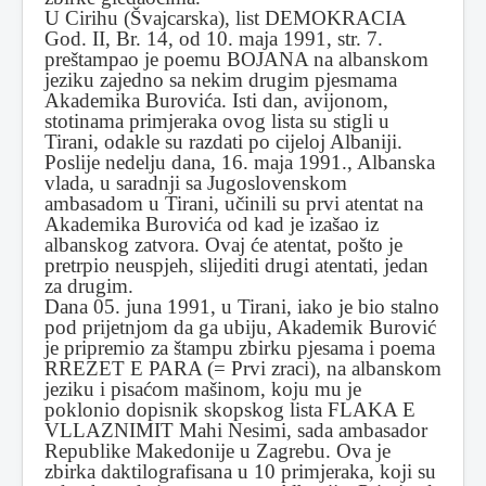
U Cirihu (Švajcarska), list DEMOKRACIA
God. II, Br. 14, od 10. maja 1991, str. 7.
preštampao je poemu BOJANA na albanskom
jeziku zajedno sa nekim drugim pjesmama
Akademika Burovića. Isti dan, avijonom,
stotinama primjeraka ovog lista su stigli u
Tirani, odakle su razdati po cijeloj Albaniji.
Poslije nedelju dana, 16. maja 1991., Albanska
vlada, u saradnji sa Jugoslovenskom
ambasadom u Tirani, učinili su prvi atentat na
Akademika Burovića od kad je izašao iz
albanskog zatvora. Ovaj će atentat, pošto je
pretrpio neuspjeh, slijediti drugi atentati, jedan
za drugim.
Dana 05. juna 1991, u Tirani, iako je bio stalno
pod prijetnjom da ga ubiju, Akademik Burović
je pripremio za štampu zbirku pjesama i poema
RREZET E PARA (= Prvi zraci), na albanskom
jeziku i pisaćom mašinom, koju mu je
poklonio dopisnik skopskog lista FLAKA E
VLLAZNIMIT Mahi Nesimi, sada ambasador
Republike Makedonije u Zagrebu. Ova je
zbirka daktilografisana u 10 primjeraka, koji su