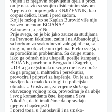
vidjeti i iz njegovih objavljenih djela u prozi,
on je nastavio sa svojim disidentnim stavom.
Njegovu će pripovijetku KNJIŽEVNIK, kao
corpus delicti, izneti i pred sudom.
Koji je razlog što se Kaplan Burović više nije
zauzeo poemom BOJANA?
Zaboravio ju je? Ne!
Prije svega, on je bio jako zauzet sa studijama
na Pravnom fakultetu, zatim i na Albanologiji,
sa borbom za svakodnevni zalogaj hljeba, sa
drugim, neobjavljenim djelima. Preko svega, i
sa porodičnim problemima. Sa druge strane,
iako ga odmah nisu uhapsili, poslije štampanja
BOJANE, posebno u Beogradu i Zagrebu,
UDB-a ga registrirala u svoje crne liste i poče
da ga proganja, maltretira i persekutira,
provocira i pripravi za hapšenje. On je za to
stavljen kao malo ko drugi i u policijsku
obradu. U Gostivaru, za vrijeme služenja
obaveznog vojnog roka, provociran je da ubije
i svog komandanta čete, kapetana Sava
Nikolića, da bi imali čime da opravdaju
njegovo hapšenje.3)
I pored toga, u Jugoslaviji i na srpsko-