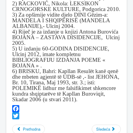
2) RACKOVIĆ, Nikola: LEKSIKON
CRNOGORSKE KULTURE, Podgorica 2010.
3) Za opširnije vidite djelo DINI Gëzim-a:
MANDELA I SHQIPËRISË (MANDELA
ALBANIJE),- Ulcinj 2004.
4) Riječ je za izdanje u knjizi Antona Burovića
BOJANA – ZASTAVA DISIDENCIJE, Ulcinj
2005.
5) U izdanju 60-GODINA DISIDENCIJE,
Ulcinj 2012, imate kompletnu
BIBLIOGRAFIJU IZDANJA POEME «
BOJANA » .
6) BRISKU, Bahri: Kapllan Resulët kanë qenë
dhe mbeten agjentë të UDB-së ,- list JEHONA,
Br. 10, Tirana, Maj 1993, str. 3.; isti:
POLEMIKË lidhur me falsifikimet shkencore
kundra shqiptarëve të Kapllan Buroviqit,
Skadar 2006 (u stvari 2011).
Facebook
Twitter
Prethodna
Sledeća