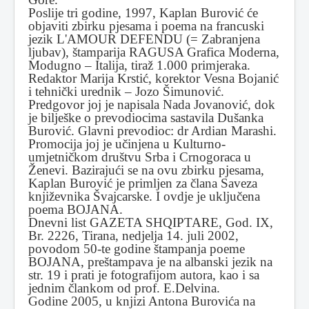
Poslije tri godine, 1997, Kaplan Burović će
objaviti zbirku pjesama i poema na francuski
jezik L'AMOUR DEFENDU (= Zabranjena
ljubav), štamparija RAGUSA Grafica Moderna,
Modugno – Italija, tiraž 1.000 primjeraka.
Redaktor Marija Krstić, korektor Vesna Bojanić
i tehnički urednik – Jozo Šimunović.
Predgovor joj je napisala Nada Jovanović, dok
je bilješke o prevodiocima sastavila Dušanka
Burović. Glavni prevodioc: dr Ardian Marashi.
Promocija joj je učinjena u Kulturno-
umjetničkom društvu Srba i Crnogoraca u
Ženevi. Bazirajući se na ovu zbirku pjesama,
Kaplan Burović je primljen za člana Saveza
književnika Švajcarske. I ovdje je uključena
poema BOJANA.
Dnevni list GAZETA SHQIPTARE, God. IX,
Br. 2226, Tirana, nedjelja 14. juli 2002,
povodom 50-te godine štampanja poeme
BOJANA, preštampava je na albanski jezik na
str. 19 i prati je fotografijom autora, kao i sa
jednim člankom od prof. E.Delvina.
Godine 2005, u knjizi Antona Burovića na