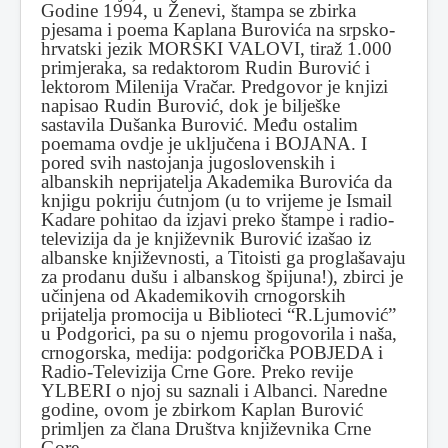
Godine 1994, u Ženevi, štampa se zbirka
pjesama i poema Kaplana Burovića na srpsko-
hrvatski jezik MORSKI VALOVI, tiraž 1.000
primjeraka, sa redaktorom Rudin Burović i
lektorom Milenija Vračar. Predgovor je knjizi
napisao Rudin Burović, dok je bilješke
sastavila Dušanka Burović. Među ostalim
poemama ovdje je uključena i BOJANA. I
pored svih nastojanja jugoslovenskih i
albanskih neprijatelja Akademika Burovića da
knjigu pokriju ćutnjom (u to vrijeme je Ismail
Kadare pohitao da izjavi preko štampe i radio-
televizija da je književnik Burović izašao iz
albanske književnosti, a Titoisti ga proglašavaju
za prodanu dušu i albanskog špijuna!), zbirci je
učinjena od Akademikovih crnogorskih
prijatelja promocija u Biblioteci “R.Ljumović”
u Podgorici, pa su o njemu progovorila i naša,
crnogorska, medija: podgorička POBJEDA i
Radio-Televizija Crne Gore. Preko revije
YLBERI o njoj su saznali i Albanci. Naredne
godine, ovom je zbirkom Kaplan Burović
primljen za člana Društva književnika Crne
Gore.