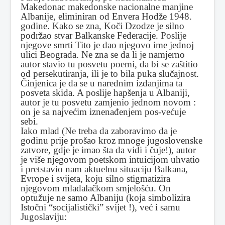
Makedonac makedonske nacionalne manjine
Albanije, eliminiran od Envera Hodže 1948.
godine. Kako se zna, Koči Dzodze je silno
podržao stvar Balkanske Federacije. Poslije
njegove smrti Tito je dao njegovo ime jednoj
ulici Beograda. Ne zna se da li je namjerno
autor stavio tu posvetu poemi, da bi se zaštitio
od persekutiranja, ili je to bila puka slučajnost.
Činjenica je da se u narednim izdanjima ta
posveta skida. A poslije hapšenja u Albaniji,
autor je tu posvetu zamjenio jednom novom :
on je sa najvećim iznenađenjem pos-većuje
sebi.
Iako mlad (Ne treba da zaboravimo da je
godinu prije prošao kroz mnoge jugoslovenske
zatvore, gdje je imao šta da vidi i čuje!), autor
je više njegovom poetskom intuicijom uhvatio
i pretstavio nam aktuelnu situaciju Balkana,
Evrope i svijeta, koju silno stigmatizira
njegovom mladalačkom smjelošću. On
optužuje ne samo Albaniju (koja simbolizira
Istočni “socijalistički” svijet !), već i samu
Jugoslaviju: