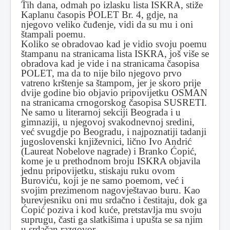
Tih dana, odmah po izlasku lista ISKRA, stiže
Kaplanu časopis POLET Br. 4, gdje, na
njegovo veliko čuđenje, vidi da su mu i oni
štampali poemu.
Koliko se obradovao kad je vidio svoju poemu
štampanu na stranicama lista ISKRA, još više se
obradova kad je vide i na stranicama časopisa
POLET, ma da to nije bilo njegovo prvo
vatreno krštenje sa štampom, jer je skoro prije
dvije godine bio objavio pripovijetku OSMAN
na stranicama crnogorskog časopisa SUSRETI.
Ne samo u literarnoj sekciji Beograda i u
gimnaziji, u njegovoj svakodnevnoj sredini,
već svugdje po Beogradu, i najpoznatiji tadanji
jugoslovenski književnici, lično Ivo Andrić
(Laureat Nobelove nagrade) i Branko Ćopić,
kome je u prethodnom broju ISKRA objavila
jednu pripovijetku, stiskaju ruku ovom
Buroviću, koji je ne samo poemom, već i
svojim prezimenom nagovještavao buru. Kao
burevjesniku oni mu srdačno i čestitaju, dok ga
Ćopić poziva i kod kuće, pretstavlja mu svoju
suprugu, časti ga slatkišima i upušta se sa njim
u srdačan razgovor.