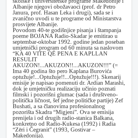
školske i universitetske programe Makedonije i
Albanije njegovi obožavaoci (prof. dr Petro
Janura, prof. Hasan Leka i drugi), sada se i
zvanično uvodi u te programe od Ministarstva
prosvijete Albanije.
Povodom 40-te godišnjice pisanja i štampanja
poeme BOJANA Radio-Skadar je emitirao u
septembar-oktobar 1992. godine jedan poseban
umjetnički program od 60 minuta sa naslovom
“KA 40 VITE QË PENA E KAPLLAN
RESULIT
AKUZON!...AKUZON!!...AKUZON!!!” (=
Ima 40 godina što pero Kaplana Burovića
optužuje!...Optužuje!!...Optužuje!!!). Skenarij
emisije je napisao pomenuti dr. Ardian Marashi,
dok je umjetničku realizaciju učinio poznati
filmski i pozorišni glumac (sada i društveno-
politička ličnost, šef jedne političke partije) Zef
Bushati, a sa članovima profesionalnog
pozorišta Skadra “Migjeni”. Ova se emisija
prenijela i od drugih radio-stanica Balkana,
konkretno od Radio-Kukesa (1992) i Radia
“Zëri i Čegranit” (1993, Gostivar –
Makedonija).