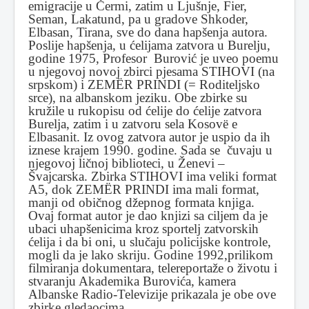
emigracije u Čermi, zatim u Ljušnje, Fier,
Seman, Lakatund, pa u gradove Shkoder,
Elbasan, Tirana, sve do dana hapšenja autora.
Poslije hapšenja, u ćelijama zatvora u Burelju,
godine 1975, Profesor Burović je uveo poemu
u njegovoj novoj zbirci pjesama STIHOVI (na
srpskom) i ZEMËR PRINDI (= Roditeljsko
srce), na albanskom jeziku. Obe zbirke su
kružile u rukopisu od ćelije do ćelije zatvora
Burelja, zatim i u zatvoru sela Kosovë e
Elbasanit. Iz ovog zatvora autor je uspio da ih
iznese krajem 1990. godine. Sada se čuvaju u
njegovoj ličnoj biblioteci, u Ženevi –
Švajcarska. Zbirka STIHOVI ima veliki format
A5, dok ZEMËR PRINDI ima mali format,
manji od običnog džepnog formata knjiga.
Ovaj format autor je dao knjizi sa ciljem da je
ubaci uhapšenicima kroz sportelj zatvorskih
ćelija i da bi oni, u slučaju policijske kontrole,
mogli da je lako skriju. Godine 1992,prilikom
filmiranja dokumentara, telereportaže o životu i
stvaranju Akademika Burovića, kamera
Albanske Radio-Televizije prikazala je obe ove
zbirke gledaocima.