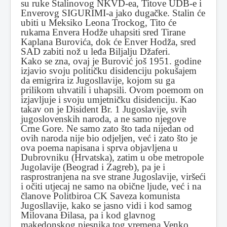
su ruke Stalinovog NKVD-ea, Titove UDB-e i
Enverovg SIGURIMI-a jako dugačke. Stalin će
ubiti u Meksiko Leona Trockog, Tito će
rukama Envera Hodže uhapsiti sred Tirane
Kaplana Burovića, dok će Enver Hodža, sred
SAD zabiti nož u leđa Biljalju Džaferi.
Kako se zna, ovaj je Burović još 1951. godine
izjavio svoju političku disidenciju pokušajem
da emigrira iz Jugosllavije, kojom su ga
prilikom uhvatili i uhapsili. Ovom poemom on
izjavljuje i svoju umjetničku disidenciju. Kao
takav on je Disident Br. 1 Jugoslavije, svih
jugoslovenskih naroda, a ne samo njegove
Crne Gore. Ne samo zato što tada nijedan od
ovih naroda nije bio odjeljen, već i zato što je
ova poema napisana i sprva objavljena u
Dubrovniku (Hrvatska), zatim u obe metropole
Jugolavije (Beograd i Zagreb), pa je i
rasprostranjena na sve strane Jugoslavije, viršeći
i očiti utjecaj ne samo na obične ljude, već i na
članove Politbiroa CK Saveza komunista
Jugosllavije, kako se jasno vidi i kod samog
Milovana Ðilasa, pa i kod glavnog
makedonskog pjesnika tog vremena Venko