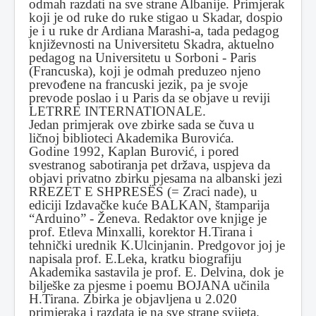
odmah razdati na sve strane Albanije. Primjerak
koji je od ruke do ruke stigao u Skadar, dospio
je i u ruke dr Ardiana Marashi-a, tada pedagog
književnosti na Universitetu Skadra, aktuelno
pedagog na Universitetu u Sorboni - Paris
(Francuska), koji je odmah preduzeo njeno
prevođene na francuski jezik, pa je svoje
prevode poslao i u Paris da se objave u reviji
LETRRE INTERNATIONALE.
Jedan primjerak ove zbirke sada se čuva u
ličnoj biblioteci Akademika Burovića.
Godine 1992, Kaplan Burović, i pored
svestranog sabotiranja pet država, uspjeva da
objavi privatno zbirku pjesama na albanski jezi
RREZET E SHPRESËS (= Zraci nade), u
ediciji Izdavačke kuće BALKAN, štamparija
“Arduino” - Ženeva. Redaktor ove knjige je
prof. Etleva Minxalli, korektor H.Tirana i
tehnički urednik K.Ulcinjanin. Predgovor joj je
napisala prof. E.Leka, kratku biografiju
Akademika sastavila je prof. E. Delvina, dok je
bilješke za pjesme i poemu BOJANA učinila
H.Tirana. Zbirka je objavljena u 2.020
primjeraka i razdata je na sve strane svijeta.