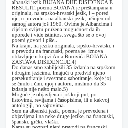
albanski jezik BUJANA DHE DISIDENCA E
RESULIT, poema BOJANA je preštampana u
originalu, na srpsko-hrvatski jezik, i – pored
nje, u prevodu - na albanski jezik, učinjen od
samog autora još 1960. Ovime je Albancima i
cijelom svijetu pružena mogućnost da ih
uporede i vide istinitost svega što se o ovoj
poemi govori i piše..
Na kraju, na jeziku originala, srpsko-hrvatski, i
u prevodu na francuski, poema se iznova
oblavljuje u knjizi Anta Burovića BOJANA –
ZASTAVA DISIDENCIJE.4)
Do danas smo zabilježili 35 izdanja na srpskom
i drugim jezicima. Imajući u predvid njeno
persekutiranje i svestrano sabotiranje, koje joj
se činilo i čini, njoj i autoru, mislimo da 35
izdanja nije nešto malo.5)
Moguće je objavljena i još koji put, po
listovima, revijama i časopisima, ili u kakvoj
antologiji, po sajtovima.
Sem na albanski jezik, poema je prevedena i
objavljena i na neke druge jezike, na francuski,
španski, grčki, vlaški.
Nama su poznati njeni prevodi na francuski