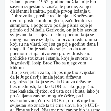
izdanja poeme 1952. godine možda i nije bio
sasvim svijestan za značaj te poeme, za njen
disidentni karakter, poslije prvog izdanja u
Dubrovniku, poslije recitiranja u Kneževom
dvoru, poslije onih pogleda, začuđenih i sa
sumnjom, a pogotovo poslije pisma koje je
primio od Mihaila Gazivode, on je bio sasvim
svijestan da je spjevao jednu poemu, koja se
mnogima neće svidjeti, i u prvom redu onima
koji su na vlasti, koji su ga prije godinu dana i
uhapsili. On je sada bio svijestan da tom
poemom istupa otvoreno protiv društveno-
političke strukture i stanja, koje je stvorio u
Jugoslaviji Josip Broz Tito sa njegovom
klikom.
Bio je svijestan za to, ali još nije bio svijestan
da je Jugoslavija imala jednu državnu
organizaciju, koja se zvala Uprava državne
bezbijednosti, kratko UDB-a. Iako joj je čuo
ime katkada, rijetko, od usta oca i brata, iako je
po ćelijama zatvora moguće češće, pa i
svakodnevno, čuo za UDB-u, on još nije bio
svijestan što znače ta tri crna slova, ko je UDB-
a i čime se bavi. Njegov prvi zatvor bio je samo