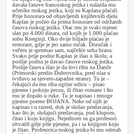
davala časove francuskog jezika i nalazila mu
učenike ruskog jezika, koji su Kaplana plaćali.
Prije honorara od objavljenih književnih djela
Kaplan je počeo da prima honorare od održanih
časova ruskog jezika. Otac mu je svaki mjesec
slao po 4.000 dinara, od kojih je 1.000 plaćao
sobu Kneginji. Oko dvije hiljade plaćao je
restorant, gdje je jeo samo ručak. Doručak i
večeru je spremao sam, najčešće suha hrana.
Svako prije podne Kaplan je išao u školu, a
poslije podna je davao časove ruskog jezika.
Poslije časova išao je da lovi ribu na Danče
(Primorski predio Dubrovnika, pred ulaz u
tvrđavu sa sjevero-zapadne strane). Tu je –
čekajući da mu riba ugrize udicu – pisao
pjesme i pokoju prozu, ili čitao romane i što
mu je dopalo u ruke. Tu je napisao i mnoge
pjesme poeme BOJANA. Neke od njih je
napisao i u razred, dok je slušao predavanja,
kao što je, slušajući predavanja, pod klupom,
čitao i koju knjigu. Nejednom su ga profesori
uhvatili gdje piše pjesme, pa i sa knjigom koju
je čitao. Profesorica ruskog jezika bi mu odmah