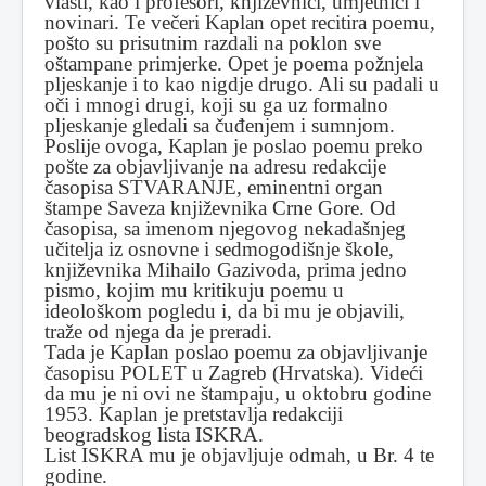
vlasti, kao i profesori, književnici, umjetnici i
novinari. Te večeri Kaplan opet recitira poemu,
pošto su prisutnim razdali na poklon sve
oštampane primjerke. Opet je poema požnjela
pljeskanje i to kao nigdje drugo. Ali su padali u
oči i mnogi drugi, koji su ga uz formalno
pljeskanje gledali sa čuđenjem i sumnjom.
Poslije ovoga, Kaplan je poslao poemu preko
pošte za objavljivanje na adresu redakcije
časopisa STVARANJE, eminentni organ
štampe Saveza književnika Crne Gore. Od
časopisa, sa imenom njegovog nekadašnjeg
učitelja iz osnovne i sedmogodišnje škole,
književnika Mihailo Gazivoda, prima jedno
pismo, kojim mu kritikuju poemu u
ideološkom pogledu i, da bi mu je objavili,
traže od njega da je preradi.
Tada je Kaplan poslao poemu za objavljivanje
časopisu POLET u Zagreb (Hrvatska). Videći
da mu je ni ovi ne štampaju, u oktobru godine
1953. Kaplan je pretstavlja redakciji
beogradskog lista ISKRA.
List ISKRA mu je objavljuje odmah, u Br. 4 te
godine.