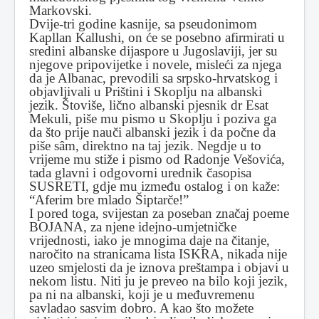
Markovski.
Dvije-tri godine kasnije, sa pseudonimom
Kapllan Kallushi, on će se posebno afirmirati u
sredini albanske dijaspore u Jugoslaviji, jer su
njegove pripovijetke i novele, misleći za njega
da je Albanac, prevodili sa srpsko-hrvatskog i
objavljivali u Prištini i Skoplju na albanski
jezik. Štoviše, lično albanski pjesnik dr Esat
Mekuli, piše mu pismo u Skoplju i poziva ga
da što prije nauči albanski jezik i da počne da
piše sâm, direktno na taj jezik. Negdje u to
vrijeme mu stiže i pismo od Radonje Vešovića,
tada glavni i odgovorni urednik časopisa
SUSRETI, gdje mu između ostalog i on kaže:
“Aferim bre mlado Šiptarče!”
I pored toga, svijestan za poseban značaj poeme
BOJANA, za njene idejno-umjetničke
vrijednosti, iako je mnogima daje na čitanje,
naročito na stranicama lista ISKRA, nikada nije
uzeo smjelosti da je iznova preštampa i objavi u
nekom listu. Niti ju je preveo na bilo koji jezik,
pa ni na albanski, koji je u međuvremenu
savladao sasvim dobro. A kao što možete