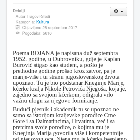
MAGAZIN
Detalji
Autor
Tragovi-Sledi
FELJTON
Kategorija:
Kultura
Objavljeno 28 septembar 2017
SPORT
Pogodaka: 5610
PISMA ČITALACA
IMPRESUM
Poema BOJANA je napisana duž septembra
1952. godine, u Dubrovniku, gdje je Kaplan
Burović stigao kao student, a pošto je
prethodne godine prošao kroz zatvor, pa je
manje-više i tu stranu jugoslovenskog života
upoznao. Tu je bio podstanar Kneginje Marije,
kćerke kralja Nikole Petrovića Njegoša, koja je,
zajedno sa svojom kćerkom, odigrala vrlo
važnu ulogu za njegovo formiranje.
Budući pjesnik i akademik tu se upoznao ne
samo sa istorijom kraljevske porodice Crne
Gore i sa Dalmatincima, Hrvatima, već i sa
pretcima svoje porodice, o kojima mu je
Kneginja Marija govorila više i kompetentnije
od njegovog oca. Njena mu je kćerka besplatno