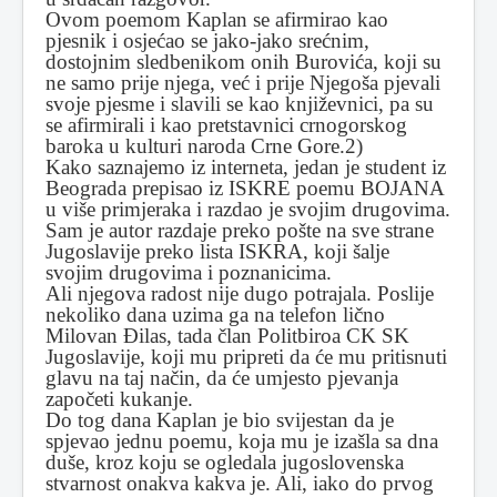
Ovom poemom Kaplan se afirmirao kao
pjesnik i osjećao se jako-jako srećnim,
dostojnim sledbenikom onih Burovića, koji su
ne samo prije njega, već i prije Njegoša pjevali
svoje pjesme i slavili se kao književnici, pa su
se afirmirali i kao pretstavnici crnogorskog
baroka u kulturi naroda Crne Gore.2)
Kako saznajemo iz interneta, jedan je student iz
Beograda prepisao iz ISKRE poemu BOJANA
u više primjeraka i razdao je svojim drugovima.
Sam je autor razdaje preko pošte na sve strane
Jugoslavije preko lista ISKRA, koji šalje
svojim drugovima i poznanicima.
Ali njegova radost nije dugo potrajala. Poslije
nekoliko dana uzima ga na telefon lično
Milovan Ðilas, tada član Politbiroa CK SK
Jugoslavije, koji mu pripreti da će mu pritisnuti
glavu na taj način, da će umjesto pjevanja
započeti kukanje.
Do tog dana Kaplan je bio svijestan da je
spjevao jednu poemu, koja mu je izašla sa dna
duše, kroz koju se ogledala jugoslovenska
stvarnost onakva kakva je. Ali, iako do prvog