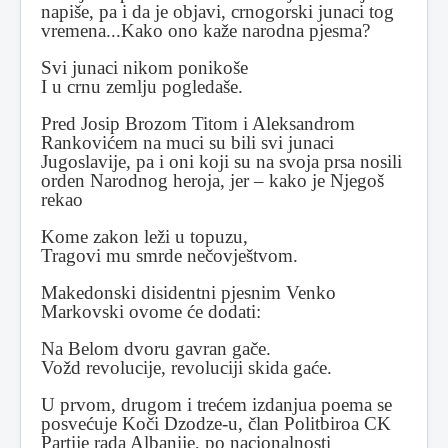
napiše, pa i da je objavi, crnogorski junaci tog
vremena...Kako ono kaže narodna pjesma?
Svi junaci nikom ponikoše
I u crnu zemlju pogledaše.
Pred Josip Brozom Titom i Aleksandrom
Rankovićem na muci su bili svi junaci
Jugoslavije, pa i oni koji su na svoja prsa nosili
orden Narodnog heroja, jer – kako je Njegoš
rekao
Kome zakon leži u topuzu,
Tragovi mu smrde nečovještvom.
Makedonski disidentni pjesnim Venko
Markovski ovome će dodati:
Na Belom dvoru gavran gače.
Vožd revolucije, revoluciji skida gaće.
U prvom, drugom i trećem izdanjua poema se
posvećuje Koči Dzodze-u, član Politbiroa CK
Partije rada Albanije, po nacionalnosti