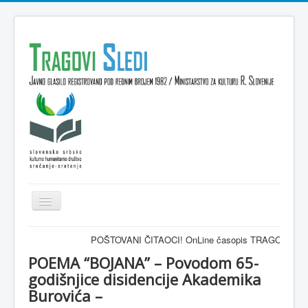
Isključi
navigaciju
Domov
POŠTOVANI ČITAOCI! OnLine časopis TRAGOVI-SLEDI - zvanično gla
VESTI
POEMA “BOJANA” – Povodom 65-
godišnjice disidencije Akademika
KULTURA
Burovića –
INTERVJU