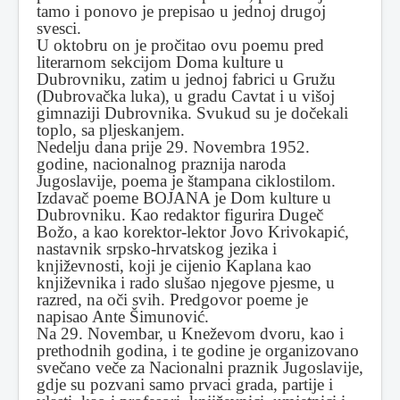
tamo i ponovo je prepisao u jednoj drugoj
svesci.
U oktobru on je pročitao ovu poemu pred
literarnom sekcijom Doma kulture u
Dubrovniku, zatim u jednoj fabrici u Gružu
(Dubrovačka luka), u gradu Cavtat i u višoj
gimnaziji Dubrovnika. Svukud su je dočekali
toplo, sa pljeskanjem.
Nedelju dana prije 29. Novembra 1952.
godine, nacionalnog praznija naroda
Jugoslavije, poema je štampana ciklostilom.
Izdavač poeme BOJANA je Dom kulture u
Dubrovniku. Kao redaktor figurira Dugeč
Božo, a kao korektor-lektor Jovo Krivokapić,
nastavnik srpsko-hrvatskog jezika i
književnosti, koji je cijenio Kaplana kao
književnika i rado slušao njegove pjesme, u
razred, na oči svih. Predgovor poeme je
napisao Ante Šimunović.
Na 29. Novembar, u Kneževom dvoru, kao i
prethodnih godina, i te godine je organizovano
svečano veče za Nacionalni praznik Jugoslavije,
gdje su pozvani samo prvaci grada, partije i