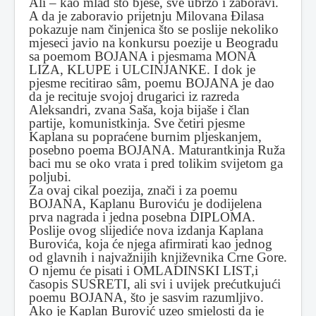
Ali – kao mlad što bješe, sve ubrzo i zaboravi.
A da je zaboravio prijetnju Milovana Ðilasa
pokazuje nam činjenica što se poslije nekoliko
mjeseci javio na konkursu poezije u Beogradu
sa poemom BOJANA i pjesmama MONA
LIZA, KLUPE i ULCINJANKE. I dok je
pjesme recitirao sâm, poemu BOJANA je dao
da je recituje svojoj drugarici iz razreda
Aleksandri, zvana Saša, koja bijaše i član
partije, komunistkinja. Sve četiri pjesme
Kaplana su popraćene burnim pljeskanjem,
posebno poema BOJANA. Maturantkinja Ruža
baci mu se oko vrata i pred tolikim svijetom ga
poljubi.
Za ovaj cikal poezija, znači i za poemu
BOJANA, Kaplanu Buroviću je dodijelena
prva nagrada i jedna posebna DIPLOMA.
Poslije ovog slijediće nova izdanja Kaplana
Burovića, koja će njega afirmirati kao jednog
od glavnih i najvažnijih književnika Crne Gore.
O njemu će pisati i OMLADINSKI LIST,i
časopis SUSRETI, ali svi i uvijek prećutkujući
poemu BOJANA, što je sasvim razumljivo.
Ako je Kaplan Burović uzeo smjelosti da je