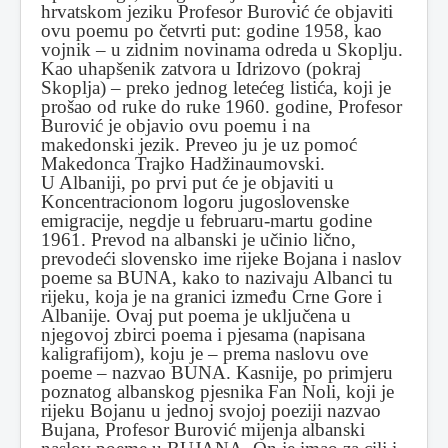
hrvatskom jeziku Profesor Burović će objaviti
ovu poemu po četvrti put: godine 1958, kao
vojnik – u zidnim novinama odreda u Skoplju.
Kao uhapšenik zatvora u Idrizovo (pokraj
Skoplja) – preko jednog letećeg listića, koji je
prošao od ruke do ruke 1960. godine, Profesor
Burović je objavio ovu poemu i na
makedonski jezik. Preveo ju je uz pomoć
Makedonca Trajko Hadžinaumovski.
U Albaniji, po prvi put će je objaviti u
Koncentracionom logoru jugoslovenske
emigracije, negdje u februaru-martu godine
1961. Prevod na albanski je učinio lično,
prevodeći slovensko ime rijeke Bojana i naslov
poeme sa BUNA, kako to nazivaju Albanci tu
rijeku, koja je na granici između Crne Gore i
Albanije. Ovaj put poema je uključena u
njegovoj zbirci poema i pjesama (napisana
kaligrafijom), koju je – prema naslovu ove
poeme – nazvao BUNA. Kasnije, po primjeru
poznatog albanskog pjesnika Fan Noli, koji je
rijeku Bojanu u jednoj svojoj poeziji nazvao
Bujana, Profesor Burović mijenja albanski