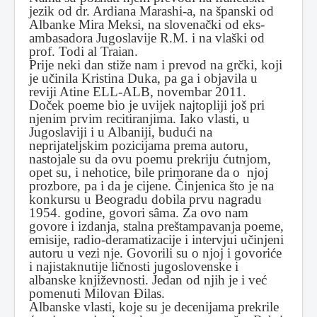
jezik od dr. Ardiana Marashi-a, na španski od
Albanke Mira Meksi, na slovenački od eks-
ambasadora Jugoslavije R.M. i na vlaški od
prof. Todi al Traian.
Prije neki dan stiže nam i prevod na grčki, koji
je učinila Kristina Duka, pa ga i objavila u
reviji Atine ELL-ALB, novembar 2011.
Doček poeme bio je uvijek najtopliji još pri
njenim prvim recitiranjima. Iako vlasti, u
Jugoslaviji i u Albaniji, budući na
neprijateljskim pozicijama prema autoru,
nastojale su da ovu poemu prekriju ćutnjom,
opet su, i nehotice, bile primorane da o njoj
prozbore, pa i da je cijene. Činjenica što je na
konkursu u Beogradu dobila prvu nagradu
1954. godine, govori sâma. Za ovo nam
govore i izdanja, stalna preštampavanja poeme,
emisije, radio-deramatizacije i intervjui učinjeni
autoru u vezi nje. Govorili su o njoj i govoriće
i najistaknutije ličnosti jugoslovenske i
albanske književnosti. Jedan od njih je i već
pomenuti Milovan Ðilas.
Albanske vlasti, koje su je decenijama prekrile