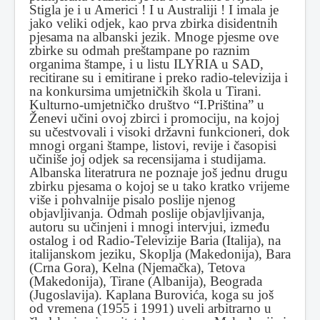
Stigla je i u Americi ! I u Australiji ! I imala je
jako veliki odjek, kao prva zbirka disidentnih
pjesama na albanski jezik. Mnoge pjesme ove
zbirke su odmah preštampane po raznim
organima štampe, i u listu ILYRIA u SAD,
recitirane su i emitirane i preko radio-televizija i
na konkursima umjetničkih škola u Tirani.
Kulturno-umjetničko društvo “I.Priština” u
Ženevi učini ovoj zbirci i promociju, na kojoj
su učestvovali i visoki državni funkcioneri, dok
mnogi organi štampe, listovi, revije i časopisi
učiniše joj odjek sa recensijama i studijama.
Albanska literatrura ne poznaje još jednu drugu
zbirku pjesama o kojoj se u tako kratko vrijeme
više i pohvalnije pisalo poslije njenog
objavljivanja. Odmah poslije objavljivanja,
autoru su učinjeni i mnogi intervjui, između
ostalog i od Radio-Televizije Baria (Italija), na
italijanskom jeziku, Skoplja (Makedonija), Bara
(Crna Gora), Kelna (Njemačka), Tetova
(Makedonija), Tirane (Albanija), Beograda
(Jugoslavija). Kaplana Burovića, koga su još
od vremena (1955 i 1991) uveli arbitrarno u