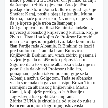
naslov poeme u BUJANA. On je imao za cilj i
da štampa tu zbirku pjesama. Zato je lično
predaje direktoru Doma kulture u grad Ljušnje
Shefqet Karaj, poslije njega i pjesniku Murat
Nexha, inače profesor književnosti, da je vide i
da je isprate gdje treba za štampanje.
Oni ga upućuju na Razi Brahimi-a, tadašnjeg
najvećeg albanskog književnog kritičara, koji je
živio u Tirani i sa kojim će Profesor Burović
imati jako tijesno prijateljstvo. Iako komunista i
član Partije rada Albanije, R.Brahimi će izaći i
pred sudom u Tirani da brani Burovića.
Književnik Brahimi mu vraća zbirku pjesama i
savjetuje ga da napiše neku pripovi-jetku.
Sigurno da u to vrijeme albanska vlada nije ni
pomišljala da objavi Profesoru bilo što,
ponajmanje jednu takvu poemu, gdje se ta
Albanija naziva Golgotom. Tada se albanska
vlada spremala da ga vrati Josipu Brozu Titu u
razmijeni za albanskog književnika Martin
Camaj, koji bješe prebjegao iz Albanije u
Jugoslaviju kao politički emigrant.
Zbirka BUNA je cirkulisala od ruke do ruke u
Koncentracionom logoru jugoslovenske