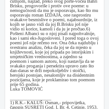
ćutnjom, najzad, preko svog porte-vočea Bahri
Brisku, progovoriše i protiv ove poeme: u
nemogućnosti da mu je osporavaju, kao što mu
osporavaju roman IZDAJA, one rasprostiru
svakakve besmislive o poemi, najabsurdnije, iz
kojih se jasno vidi da joj B.Brisku još nije
vidio ni korice, kamoli i da ju je pročtao.6)
Pošteni Albanci su o njoj pisali najpohvalnije,
kao i sami eks-Jugosloveni. I pored toga o ovoj
poemi još nije rečeno sve. Ona čeka najdublju i
svestranu analizu, čeka da joj se da mjesto u
književnosti, koje joj pripada po istorijskim i
umjetničkim vrednostima, a zajedno sa
poemom i samom autoru, koji nastavlja da se
svakako proganja i persektira upravo zato što
dan-danas se drži nepokoljebliv i stoički,
herojski postojan, nesalomljiv na disidentnim
pozicijama, koje je proklamirao tom poemom
prije 65 godina.
Luka TOMOVIĆ
_________________
1) R.K.- KALUŠ: Osman,- pripovijetka,
časopis SUSRETI God. I, Br. 4, Cetinje, 1953.