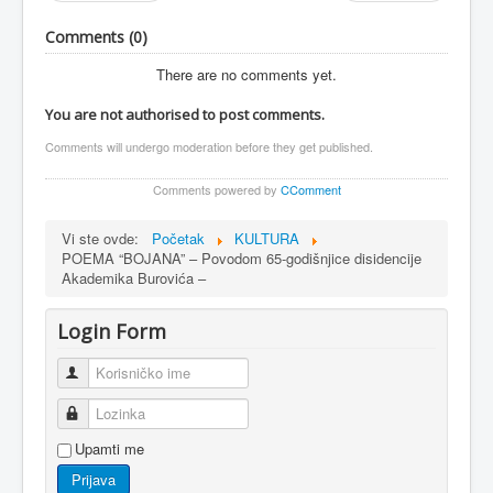
Comments (
0
)
There are no comments yet.
You are not authorised to post comments.
Comments will undergo moderation before they get published.
Comments powered by
CComment
Vi ste ovde:
Početak
KULTURA
POEMA “BOJANA” – Povodom 65-godišnjice disidencije
Akademika Burovića –
Login Form
Korisničko ime
Lozinka
Upamti me
Prijava