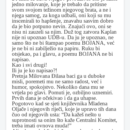
jedno milovanje, koje je trebalo da pritisne
svom svojom težinom njegovog brata, a ne i
njega samog, za koga udbaši, oni koji su mu
inscenirali to hapšenje, znavahu sasvim dobro
da je bio potpuno nevin. Znajući ovo, oni se
nisu ni zauzeli sa njim. Duž tog zatvora Kaplan
nije ni upoznao UDB-u. Da ju je upoznao, ne
samo što ne bi štampao poemu BOJANA, već
je ne bi ni zabilježio na papiru. Ruku bi
otsjekao, pa i glavu, a poemu BOJANA ne bi
napisao.
Kao i svi drugi!
Ili ju je ko napisao?!
Pretnja Milovana Ðilasa baci ga u duboke
misli, poremeti mu ne samo radost, već i
humor, spokojstvo. Nekoliko dana mu se
vrtjela po glavi. Pomuti je, ozbiljno uznemiri.
Prvih dana je očekivao i da ga uhapse.
Pogotovo kad se sjeti književnika Mladena
Oljače i njegovih riječi, koje je upravo tih dana
čuo od njegovih usta: “Da kažeš nešto u
suprotnosti sa onim što kaže Centralni Komitet,
treba imati ovnova muda!”