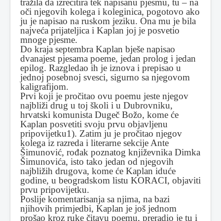
tražila da izrecitira tek napisanu pjesmu, tu – na
oči njegovih kolega i koleginica, pogotovo ako
ju je napisao na ruskom jeziku. Ona mu je bila
najveća prijateljica i Kaplan joj je posvetio
mnoge pjesme.
Do kraja septembra Kaplan bješe napisao
dvanajest pjesama poeme, jedan prolog i jedan
epilog. Razgledao ih je iznova i prepisao u
jednoj posebnoj svesci, sigurno sa njegovom
kaligrafijom.
Prvi koji je pročitao ovu poemu jeste njegov
najbliži drug u toj školi i u Dubrovniku,
hrvatski komunista Dugeč Božo, kome će
Kaplan posvetiti svoju prvu objavljenu
pripovijetku1). Zatim ju je pročitao njegov
kolega iz razreda i literarne sekcije Ante
Šimunović, rođak poznatog književnika Dimka
Šimunovića, isto tako jedan od njegovih
najbližih drugova, kome će Kaplan iduće
godine, u beogradskom listu KORACI, objaviti
prvu pripovijetku.
Poslije komentarisanja sa njima, na bazi
njihovih primjedbi, Kaplan je još jednom
prošao kroz ruke čitavu poemu, preradio je tu i