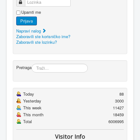
Lozinka
Upamti me
Prijava
Napravi nalog
Zaboravili ste korisničko ime?
Zaboravili ste lozinku?
Pretraga
Today
88
Yesterday
3000
This week
11427
This month
18459
Total
6006995
Visitor Info