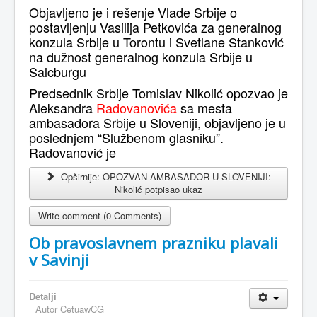
Objavljeno je i rešenje Vlade Srbije o
postavljenju Vasilija Petkovića za generalnog
konzula Srbije u Torontu i Svetlane Stanković
na dužnost generalnog konzula Srbije u
Salcburgu
Predsednik Srbije Tomislav Nikolić opozvao je
Aleksandra
Radovanovića
sa mesta
ambasadora Srbije u Sloveniji, objavljeno je u
poslednjem “Službenom glasniku”.
Radovanović je
Opširnije: OPOZVAN AMBASADOR U SLOVENIJI:
Nikolić potpisao ukaz
Write comment (0 Comments)
Ob pravoslavnem prazniku plavali
v Savinji
Detalji
Autor
CetuawCG