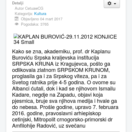
Detalji
Autor
CetuawCG
MAGAZIN
Kategorija:
Kultura
FELJTON
Objavljeno 04 mart 2017
Pogodaka: 3765
SPORT
PISMA ČITALACA
IMPRESUM
Kako se zna, akademiku, prof. dr Kaplanu
Buroviću Srpska kraljevska institucija
SRPSKA KRUNA iz Kragujevca, pošto ga
odlikovala zlatnom SRPSKOM KRUNOM,
proglasila ga i za Srpskog viteza, pa i za
Svetog ratnika prije 4-5 godina. O ovome su
Albanci ćutali, dok i kad se njihovom Ismailu
Kadare, negdje na Zapadu, objavi koja
pjesmica, bruje sva njihova medija i hvale ga
do nebesa.
Prošle godine, upravo 7. februara
2016. godine, pravoslavni arhiepiskop
cetinjski, Mitropolit crnogorsko-primorski dr
Amfilohije Radović, uz svečanu