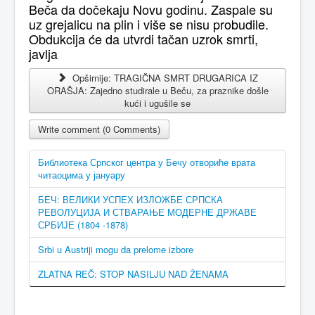
Beča da dočekaju Novu godinu. Zaspale su
uz grejalicu na plin i više se nisu probudile.
Obdukcija će da utvrdi tačan uzrok smrti,
javlja
Opširnije: TRAGIČNA SMRT DRUGARICA IZ
ORAŠJA: Zajedno studirale u Beču, za praznike došle
kući i ugušile se
Write comment (0 Comments)
Библиотека Српског центра у Бечу отвориће врата
читаоцима у јануару
БЕЧ: ВЕЛИКИ УСПЕХ ИЗЛОЖБЕ СРПСКА
РЕВОЛУЦИЈА И СТВАРАЊЕ МОДЕРНЕ ДРЖАВЕ
СРБИЈЕ (1804 -1878)
Srbi u Austriji mogu da prelome izbore
ZLATNA REČ: STOP NASILJU NAD ŽENAMA