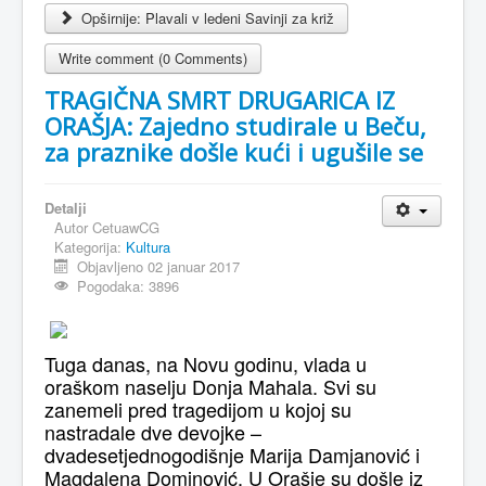
Opširnije: Plavali v ledeni Savinji za križ
Write comment (0 Comments)
TRAGIČNA SMRT DRUGARICA IZ
ORAŠJA: Zajedno studirale u Beču,
za praznike došle kući i ugušile se
Detalji
Autor
CetuawCG
Kategorija:
Kultura
Objavljeno 02 januar 2017
Pogodaka: 3896
Tuga danas, na Novu godinu, vlada u
oraškom naselju Donja Mahala. Svi su
zanemeli pred tragedijom u kojoj su
nastradale dve devojke –
dvadesetjednogodišnje Marija Damjanović i
Magdalena Dominović. U Orašje su došle iz