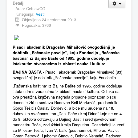
Detalji
Autor
CetuawCG
MAGAZIN
Kategorija:
Vesti
FELJTON
Objavljeno 24 septembar 2013
Pogodaka: 3766
SPORT
PISMA ČITALACA
Pisac i akademik Dragoslav Mihailović ovogodišnji je
IMPRESUM
dobitnik „Račanske povelje“, koju Fondacija „Račanska
baština“ iz Bajine Bašte od 1995. godine dodeljuje
istaknutim stvaraocima iz oblasti nauke i kulture.
BAJINA BAŠTA
- Pisac i akademik Dragoslav Mihailović (83)
ovogodišnji je dobitnik „Račanske povelje“, koju Fondacija
„Račanska baština“ iz Bajine Bašte od 1995. godine dodeljuje
istaknutim stvaraocima iz oblasti nauke i kulture. Odluku da
ova prestižna književna nagrada pripadne poznatom piscu
doneo je žiri u sastavu Radovan Beli Marković, predsednik,
Gojko Tešić i Časlav Đorđević, a biće mu uručena na 18.
duhovnim svečanostima „Dani Rače ukraj Drine“ koje se od 4.
do 8. oktobra održavaju u Bajinoj Bašti i srednjovekovnom
manastiru Rača, zadužbini kralja Dragutina. Dosadašnji laureati
su Milosav Tešić, Ivan V. Lalić (posthumno), Milorad Pavić,
Goran Petrović, Ljubomir Simović, Dobrilo Nenadić, Radovan