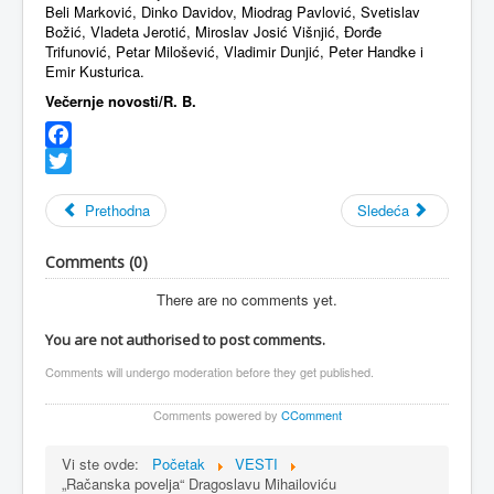
Beli Marković, Dinko Davidov, Miodrag Pavlović, Svetislav
Božić, Vladeta Jerotić, Miroslav Josić Višnjić, Đorđe
Trifunović, Petar Milošević, Vladimir Dunjić, Peter Handke i
Emir Kusturica.
Večernje novosti/R. B.
Facebook
Twitter
Prethodna
Sledeća
Comments (
0
)
There are no comments yet.
You are not authorised to post comments.
Comments will undergo moderation before they get published.
Comments powered by
CComment
Vi ste ovde:
Početak
VESTI
„Račanska povelja“ Dragoslavu Mihailoviću