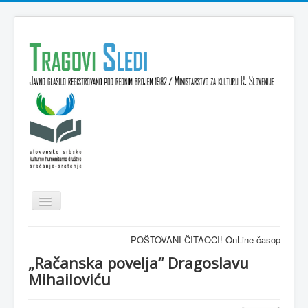
Isključi
navigaciju
Domov
POŠTOVANI ČITAOCI! OnLine časopis TRAGOVI-SL
VESTI
„Račanska povelja“ Dragoslavu
Mihailoviću
KULTURA
INTERVJU