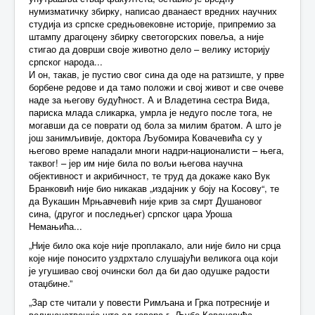
нумизматичку збирку, написао дванаест вредних научних
студија из српске средњовековне историје, припремио за
штампу драгоцену збирку светогорских повеља, а није
стигао да доврши своје животно дело – велику историју
српског народа...
И он, такав, је пустио свог сина да оде на ратзиште, у прве
борбене редове и да тамо положи и свој живот и све очеве
наде за његову будућност. А и Владетина сестра Вида,
париска млада сликарка, умрла је недуго после тога, не
могавши да се поврати од бола за милим братом. А што је
још занимљивије, доктора Љубомира Ковачевића су у
његово време нападали многи надри-националисти – њега,
таквог! – јер им није била по вољи његова научна
објективност и акрибичност, те труд да докаже како Вук
Бранковић није био никакав „издајник у боју на Косову“, те
да Вукашин Мрњавчевић није крив за смрт Душановог
сина, (другог и последњег) српског цара Уроша
Немањића...
„Није било ока које није проплакало, али није било ни срца
које није поносито уздрхтало слушајући великога оца који
је угушивао свој очински бол да би дао одушке радости
отаџбине.”
„Зар сте читали у повести Римљана и Грка потресније и
величанственије што од говора г. Љубе Ковачевића,