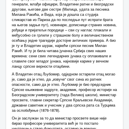
генерали, млађи официри, Владетини ратни и београдски
другови, његове две сестре (Милица, удата за песника
Милана Ракића, и Вида, која је дошла са студија
сликарстав из Париза да по последњи пут испрати брата
на његов задњи пут), новинари, дописници страних новина,
рођаци и пријатељи породице – сви су наглас плакали и
међусобно се грлили у страшном болу и величанственом
осећању једне трагедије достојне античких примера. А био
је ту и Владетин шурак, највећи српски песник Милан
Ракић. И ту је била читава јуначка Србија свих наших
времена: сени свих легендарних јунака су оплакивале и
славиле свог младог јунака, најновије карике у вечном
ланцу српске верности отаџбини.
А Владетин отац Љубомир, одједном остарели отац могао
је, само да је хтео, да „извуче“ свог сина из ратних
опасности, само да је хтео. Љубомир је био председник
Српске књижевне задруге, академик, професор историје на
Београдском универзитету (тада Великој школи), министар
просвете, главни секретар Српске Краљевске Академије,
државни саветник и учесник у два српска рата са Турцима
за ослобођење (1876-1878).
Он је заслужан за то да министар просвете више није
бирао професоре универзитета већ је то постало
унутрашња ствар факултета, оставио је вредну