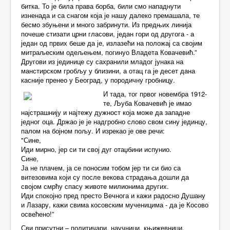
битка. То је била права борба, били смо нападнути
изненада и са снагом која је нашу далеко премашала, те
бесмо збуњени и много забринути. Из предњих линија
почеше стизати црни гласови, један гори од другога - а
један од првих беше да је, излазећи на положај са својим
митраљеским одељењем, погинуо Владета Ковачевић.”
Другови из јединице су сахранили младог јунака на
манстирском гробљу у близини, а отац га је десет дана
касније пренео у Београд, у породичну гробницу.
И тада, тог првог новембра 1912-
те, Љуба Ковачевић је имао
најстрашнију и најтежу дужност која може да западне
једног оца. Држао је је надгробно слово свом сину јединцу,
палом на бојном пољу. И изрекао је ове речи:
"Сине,
Иди мирно, јер си ти свој дуг отаџбини испунио.
Сине,
Ја не плачем, ја се поносим тобом јер ти си био са
витезовима који су после векова страдања дошли да
својом смрћу спасу животе милионима других.
Иди спокојно пред престо Вечнога и кажи радосно Душану
и Лазару, кажи свима косовским мученицима - да је Косово
освећено!”
Сви присутни – политичари, научници, књижевници,