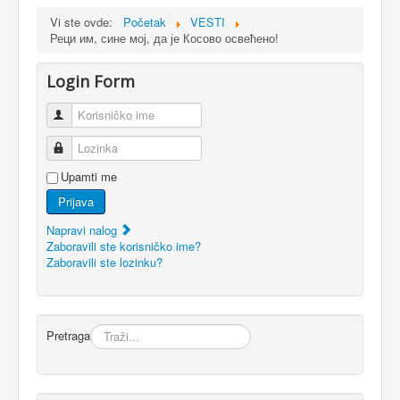
Vi ste ovde:
Početak
VESTI
Реци им, сине мој, да је Косово освећено!
Login Form
Korisničko ime
Lozinka
Upamti me
Prijava
Napravi nalog
Zaboravili ste korisničko ime?
Zaboravili ste lozinku?
Pretraga