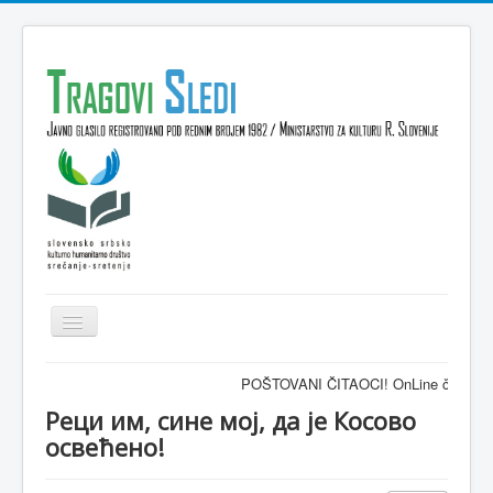
Isključi
navigaciju
Domov
POŠTOVANI ČITAOCI! OnLine časopis TRAGOV
VESTI
Реци им, сине мој, да је Косово
освећено!
KULTURA
INTERVJU