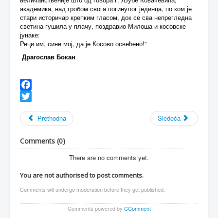
академика, над гробом свога погинулог јединца, по ком је
стари историчар крепким гласом, док се сва непрегледна
светина гушила у плачу, поздравио Милоша и косовске
јунаке:
Реци им, сине мој, да је Косово освећено!”
Драгослав Бокан
Facebook
Twitter
Prethodna
Sledeća
Comments (
0
)
There are no comments yet.
You are not authorised to post comments.
Comments will undergo moderation before they get published.
Comments powered by
CComment