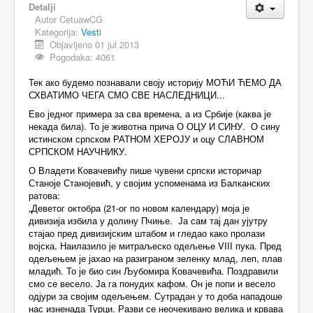
Detalji
Autor
CetuawCG
MAGAZIN
Kategorija:
Vesti
FELJTON
Objavljeno 01 jul 2013
Pogodaka: 4061
SPORT
Тек ако будемо познавали своју историју МОЋИ ЋЕМО ДА
PISMA ČITALACA
СХВАТИМО ЧЕГА СМО СВЕ НАСЛЕДНИЦИ...
Ево једног примера за сва времена, а из Србије (каква је
IMPRESUM
некада била). То је животна прича О ОЦУ И СИНУ. О сину
истинском српском РАТНОМ ХЕРОЈУ и оцу СЛАВНОМ
СРПСКОМ НАУЧНИКУ.
О Владети Ковачевићу пише чувени српски историчар
Станоје Станојевић, у својим успоменама из Балканских
ратова:
„Деветог октобра (21-ог по новом календару) моја је
дивизија избила у долину Пчиње. Ја сам тај дан ујутру
стајао пред дивизијским штабом и гледао како пролази
војска. Наилазило је митраљеско одељење VIII пука. Пред
одељењем је јахао на разиграном зеленку млад, леп, плав
младић. То је био син Љубомира Ковачевића. Поздравили
смо се весело. Ја га понудих кафом. Он је попи и весело
одјури за својим одељењем. Сутрадан у то доба нападоше
нас изненада Турци. Разви се неочекивано велика и крвава