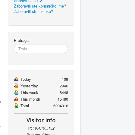
Napravi nalog
Zaboravili ste korisničko ime?
Zaboravili ste lozinku?
Pretraga
Today
109
Yesterday
2946
This week
8448
This month
15480
м
Total
6004016
Visitor Info
г
IP:
10.4.195.132
Browser:
Chrome