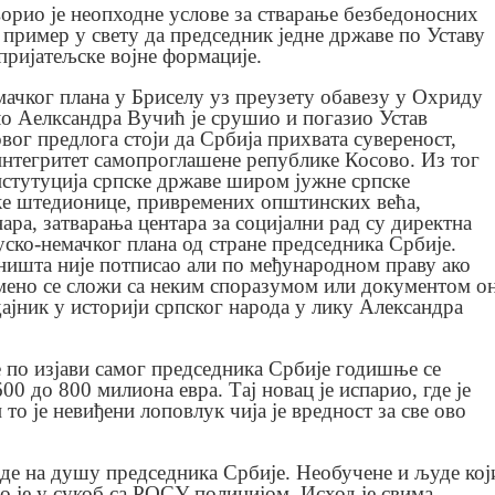
творио је неопходне услове за стварање безбедоносних
н пример у свету да председник једне државе по Уставу
епријатељске војне формације.
ачког плана у Бриселу уз преузету обавезу у Охриду
ело Аелксандра Вучић је срушио и погазио Устав
вог предлога стоји да Србија прихвата сувереност,
интегритет самопроглашене републике Косово. Из тог
нстутуција српске државе широм јужне српске
ке штедионице, привремених општинских већа,
ара, затварања центара за социјални рад су директна
ско-немачког плана од стране председника Србије.
ништа није потписао али по међународном праву ако
смено се сложи са неким споразумом или документом о
дајник у историји српског народа у лику Александра
не по изјави самог председника Србије годишње се
0 до 800 милиона евра. Тај новац је испарио, где је
то је невиђени лоповлук чија је вредност за све ово
иде на душу председника Србије. Необучене и људе кој
о је у сукоб са РОСУ полицијом. Исход је свима