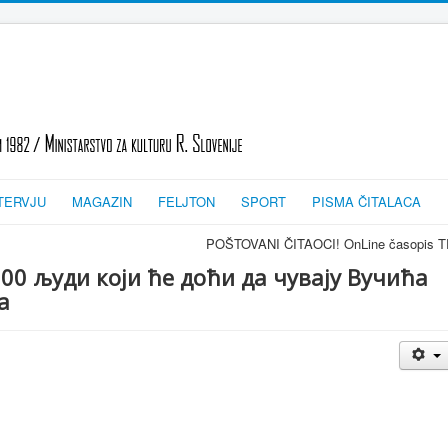
TERVJU
MAGAZIN
FELJTON
SPORT
PISMA ČITALACA
POŠTOVANI ČITAOCI! OnLine časopis TRAGOVI-SLEDI - zv
00 људи који ће доћи да чувају Вучића
а