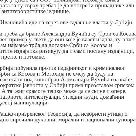
 рата за ту сврху требао је да употреби припаднике или
 антитерористичке јединице.
 Ивановића иде на терет ове садашње власти у Србији.
ји треба да бране Александра Вучића су Срби са Косов
ен пример у свету да они које је власт издала, ту власт
зам најмање трба да дотакне Срби са Косова и
штите издајника ризикују да и сами постану издајници,
е претке и потомке.
Србија побунила против издајничког и криминалног
би са Косова и Метохија не смеју да буду на
анас стану под кишобран Александра Вучића изазваће
мократске јавности у Србији према преосталом српском
 А тај жиг срамоте тешко може да се скине и опере.
а патриоте, интелектуалци, угледни људи, домаћини
даљој манипулацији.
шко-призренског Теодосија, да искористи утицај и
једно спречили духовни, морални и национални суновра