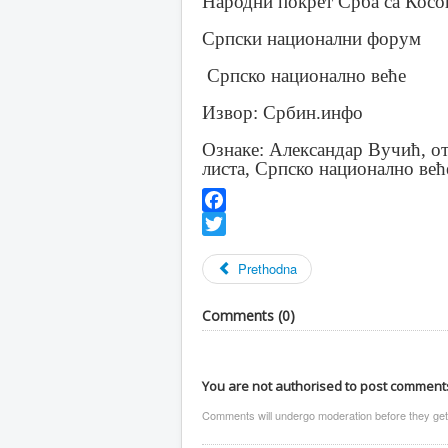
Народни покрет Срба са Косо
Српски национални форум
Српско национално веће
Извор: Србин.инфо
Ознаке: Александар Вучић, о
листа, Српско национално ве
Facebook
Twitter
Prethodna
Comments (
0
)
You are not authorised to post comment
Comments will undergo moderation before they get