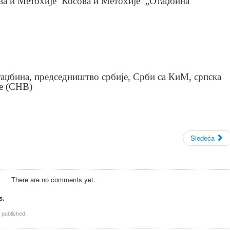
ва и Метохије Косова и Метохије „Отаџбина“
таџбина, председништво србије, Срби са КиМ, српска
ће (СНВ)
Sledeća
There are no comments yet.
s.
 published.