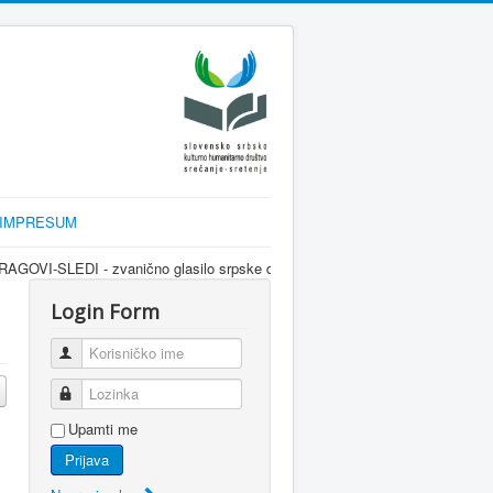
IMPRESUM
anično glasilo srpske dijaspore za informisanje Srba u Sloveniji i regionu k
Login Form
Korisničko ime
Lozinka
Upamti me
Prijava