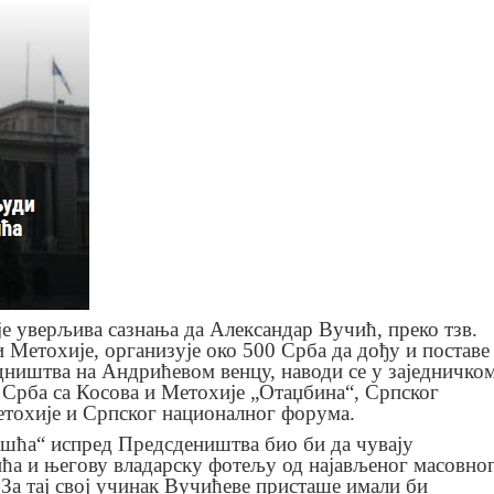
је уверљива сазнања да Александар Вучић, преко тзв.
 Метохије, организује око 500 Срба да дођу и поставе
дништва на Андрићевом венцу, наводи се у заједничко
Срба са Косова и Метохије „Отаџбина“, Српског
етохије и Српског националног форума.
ашћа“ испред Предсдеништва био би да чувају
ћа и његову владарску фотељу од најављеног масовно
За тај свој учинак Вучићеве присташе имали би