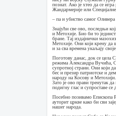
познат. Ако је хтео да се игра
Жандармерије или Специјалне
– па и убиство самог Оливера
Знајући све ово, последњи ко
и Метохије. Био би то јединств
бране. Тај издајнички мазохи
Метохије. Они који крену да 
и за сва времена укаљају свој
Поготову данас, док се цела 
режима Александра Вучића, Ср
супротној страни. Они који д
бес и презир патриотске и де
народу на Косову и Метохији.
Зато је ово прави тренутак д
подигну глас и супроставе се 
Посебно позивамо Епископа Ра
ауторит цркве како би сви за
нашег народа.