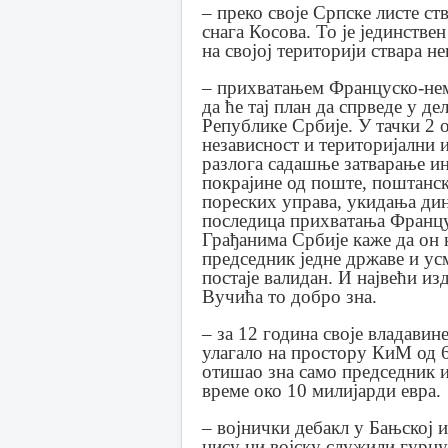
– преко своје Српске листе с
снага Косова. То је јединстве
на својој територији ствара н
– прихватањем Француско-нем
да ће тај план да спрведе у д
Републике Србије. У тачки 2 о
независност и територијални 
разлога садашње затварање и
покрајине од поште, поштанс
пореских управа, укидања дин
последица прихватања Францу
Грађанима Србије каже да он 
председник једне државе и у
постаје валидан. И највећи из
Вучића то добро зна.
– за 12 година своје владави
улагало на простору КиМ од 60
отишао зна само председник и 
време око 10 милијарди евра.
– војнички дебакл у Бањској 
нису ни војску служили гурну