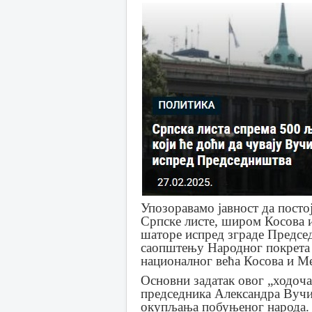
Упозоравамо јавност да посто
Српске листе, широм Косова и
шаторе испред зграде Предсе
саопштењу Народног покрета 
националног већа Косова и М
Основни задатак овог „ходоч
председника Александра Вучи
окупљања побуњеног народа. 