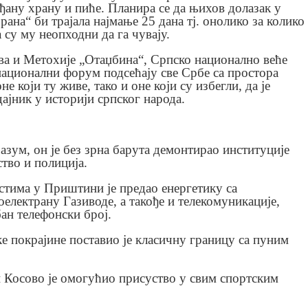
ђану храну и пиће. Планира се да њихов долазак у
брана“ би трајала најмање 25 дана тј. онолико за колико
су му неопходни да га чувају.
ва и Метохије „Отаџбина“, Српско национално веће
национални форум подсећају све Србе са простора
не који ту живе, тако и оне који су избегли, да је
ајник у историји српског народа.
азум, он је без зрна барута демонтирао институције
тво и полиција.
стима у Приштини је предао енергетику са
електрану Газиводе, а такође и телекомуникације,
н телефонски број.
ке покрајине поставио је класичну границу са пуним
 Косово је омогућио присуство у свим спортским