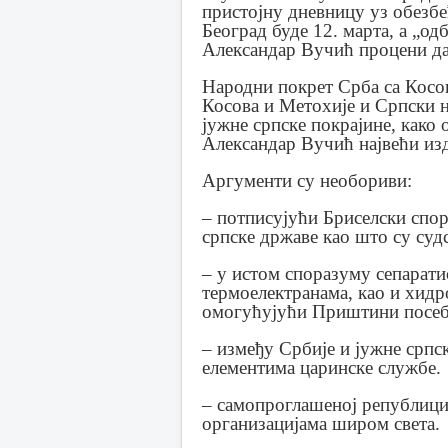
пристојну дневницу уз обезбе
Београд буде 12. марта, а „од
Александар Вучић процени да 
Народни покрет Срба са Косо
Косова и Метохије и Српски 
јужне српске покрајине, како о
Александар Вучић највећи изд
Аргументи су необориви:
– потписујући Бриселски спор
српске државе као што су судс
– у истом споразуму сепарати
термоелектранама, као и хидро
омогућујући Приштини посеба
– између Србије и јужне српс
елементима царинске службе.
– самопроглашеној републици
организацијама широм света.