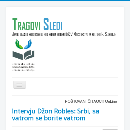
Isključi
navigaciju
Domov
POŠTOVANI ČITAOCI! OnLine časopis TRAG
VESTI
Intervju Džon Robles: Srbi, sa
vatrom se borite vatrom
KULTURA
INTERVJU