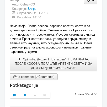
Autor
CetuawCG
Kategorija:
Srbija
Objavljeno 02 jul 2013
Pogodaka: 18140
Нема краја. После Косова, порашће апетити света и за
другим деловима Србије. Оптужиће нас за Први светски
рат и прогласити терористима. У сусрет стогодишњици од
почетка Првог светског рата, уследиће серија, можда и
лавина што научних, што псеудонаучних књига о Првом
светском рату на англосаксонском и немачком тржишту
нарочито, у којима
Opširnije: Душан Т. Батаковић: НЕМА КРАЈА.
ПОСЛЕ КОСОВА ПОРАШЋЕ АПЕТИТИ СВЕТА И ЗА
ДРУГИМ ДЕЛОВИМА СРБИЈЕ
Write comment (0 Comments)
Potkategorije
Strana 55 od 55