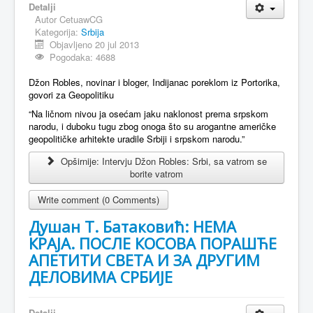
Detalji
Autor
CetuawCG
MAGAZIN
Kategorija:
Srbija
FELJTON
Objavljeno 20 jul 2013
Pogodaka: 4688
SPORT
Džon Robles, novinar i bloger, Indijanac poreklom iz Portorika,
PISMA ČITALACA
govori za Geopolitiku
“Na ličnom nivou ja osećam jaku naklonost prema srpskom
IMPRESUM
narodu, i duboku tugu zbog onoga što su arogantne američke
geopolitičke arhitekte uradile Srbiji i srpskom narodu.”
Opširnije: Intervju Džon Robles: Srbi, sa vatrom se
borite vatrom
Write comment (0 Comments)
Душан Т. Батаковић: НЕМА
КРАЈА. ПОСЛЕ КОСОВА ПОРАШЋЕ
АПЕТИТИ СВЕТА И ЗА ДРУГИМ
ДЕЛОВИМА СРБИЈЕ
Detalji