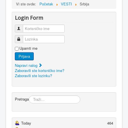
Vi ste ovde:
Početak
VESTI
Srbija
Login Form
Korisničko ime
Lozinka
Upamti me
Prijava
Napravi nalog
Zaboravili ste korisničko ime?
Zaboravili ste lozinku?
Pretraga
Today
464