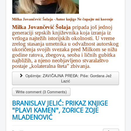
Milka Jovančević Šolaja - Autor knjige Ne čupajte mi korenje
Milka Jovančević Šolaja
pripada još jednoj
generaciji srpskih književnika koja izranja iz
vrtloga najtežih istorijskih okolnosti. U vreme
zrelog stasanja umetnika u odvažnost autorskog
ukoričenja svojih svezaka pred Milkom se nižu
godine ratova, zbegova, seoba i ličnih gubitka
najbližih, a njeno neobjavljeno stvaralaštvo
postaje „kolateralna šteta” zbivanja.
Opširnije: ZAVIČAJNA PREĐA: Piše: Gordana Jež
Lazić
Write comment (3 Comments)
BRANISLAV JELIĆ: PRIKAZ KNJIGE
"PLAVI KAMEN", ZORICE ZOJE
MLADENOVIĆ