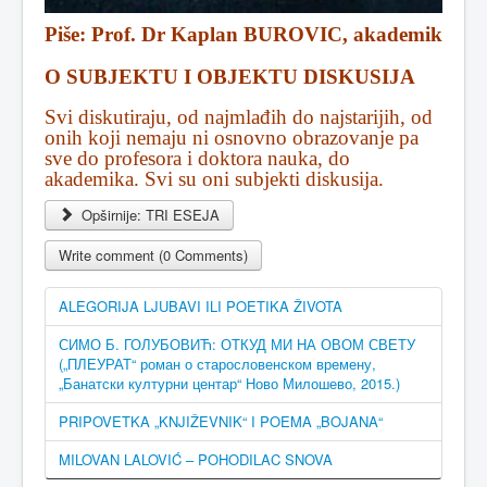
Piše: Prof. Dr Kaplan BUROVIC, akademik
O SUBJEKTU I OBJEKTU DISKUSIJA
Svi diskutiraju, od najmlađih do najstarijih, od
onih koji nemaju ni osnovno obrazovanje pa
sve do profesora i doktora nauka, do
akademika. Svi su oni subjekti diskusija.
Opširnije: TRI ESEJA
Write comment (0 Comments)
ALEGORIJA LJUBAVI ILI POETIKA ŽIVOTA
СИМО Б. ГОЛУБОВИЋ: ОТКУД МИ НА ОВОМ СВЕТУ
(„ПЛЕУРАТ“ роман о старословенском времену,
„Банатски културни центар“ Ново Милошево, 2015.)
PRIPOVETKA „KNJIŽEVNIK“ I POEMA „BOJANA“
MILOVAN LALOVIĆ – POHODILAC SNOVA