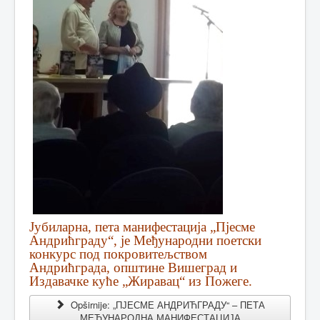
Јубиларна, пета манифестација „Пјесме
Андрићграду“, је Међународни поетски
конкурс под покровитељством
Андрићграда, општине Вишеград и
Издавачке куће „Жиравац“ из Пожеге.
Opširnije: „ПЈЕСМЕ АНДРИЋГРАДУ“ – ПЕТА
МЕЂУНАРОДНА МАНИФЕСТАЦИЈА