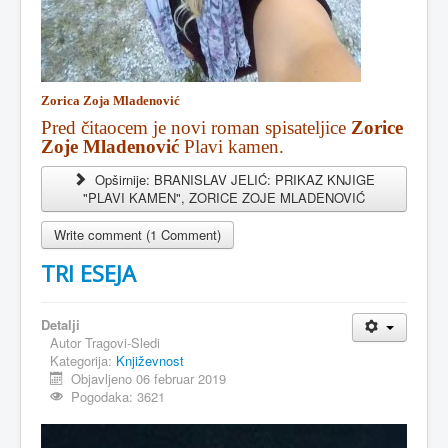
Zorica Zoja Mladenović
Pred čitaocem je novi roman spisateljice
Zorice
Zoje Mladenović
Plavi kamen.
Opširnije: BRANISLAV JELIĆ: PRIKAZ KNJIGE
"PLAVI KAMEN", ZORICE ZOJE MLADENOVIĆ
Write comment (1 Comment)
TRI ESEJA
Detalji
Autor
Tragovi-Sledi
Kategorija:
Književnost
Objavljeno 06 februar 2019
Pogodaka: 3621