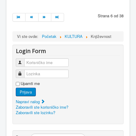
Strana 6 od 38
Vi ste ovde:
Početak
KULTURA
Književnost
Login Form
Korisničko ime
Lozinka
Upamti me
Prijava
Napravi nalog
Zaboravili ste korisničko ime?
Zaboravili ste lozinku?