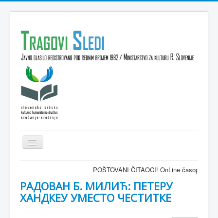
Isključi
navigaciju
Domov
POŠTOVANI ČITAOCI! OnLine časopis TRAGOVI-SLEDI 
VESTI
РАДОВАН Б. МИЛИЋ: ПЕТЕРУ
ХАНДКЕУ УМЕСТО ЧЕСТИТКЕ
KULTURA
INTERVJU