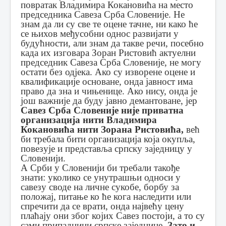
повратак Владимира Кокановића на место
председника Савеза Срба Словеније. Не
знам да ли су све те оцене тачне, ни како ће
се њихов међусобни однос развијати у
будућности, али знам да такве речи, посебно
када их изговара Зоран Ристовић актуелни
председник Савеза Срба Словеније, не могу
остати без одјека. Ако су изворене оцене и
квалификације основане, онда јавност има
право да зна и чињенице. Ако нису, онда је
још важније да буду јавно демантоване, јер
Савез Срба Словеније није приватна
организација нити Владимира
Кокановића нити Зорана Ристовића,
већ
би требала бити организација која окупља,
повезује и представља српску заједницу у
Словенији.
А Срби у Словенији би требали такође
знати: уколико се унутрашњи односи у
савезу своде на личне сукобе, борбу за
положај, питање ко ће кога наследити или
спречити да се врати, онда највећу цену
плаћају они због којих Савез постоји, а то су
сами припадници српске заједнице.
Зато и