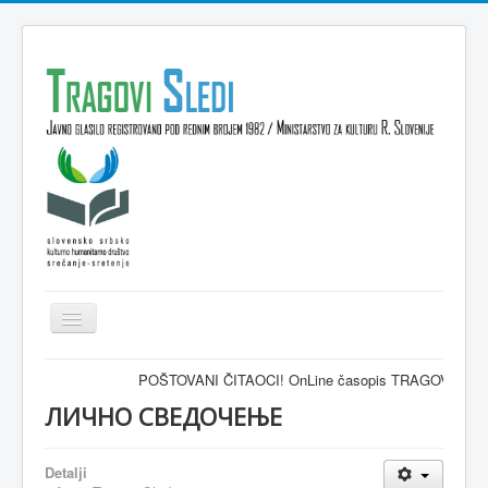
Isključi
navigaciju
Domov
POŠTOVANI ČITAOCI! OnLine časopis TRAGOVI-SLEDI - zvaničn
VESTI
ЛИЧНО СВЕДОЧЕЊЕ
KULTURA
Detalji
INTERVJU