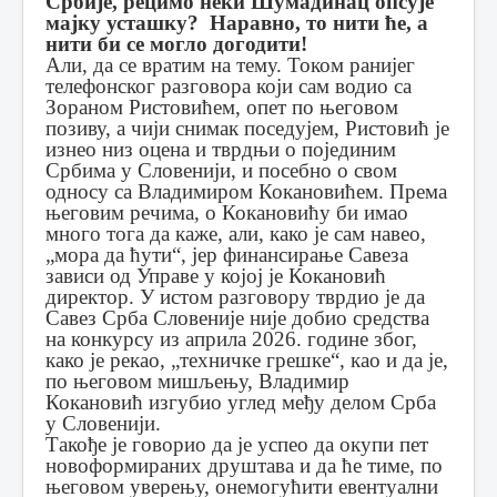
Србије, рецимо неки Шумадинац опсује
мајку усташку? Наравно, то нити ће, а
нити би се могло догодити!
Али, да се вратим на тему. Током ранијег
телефонског разговора који сам водио са
Зораном Ристовићем, опет по његовом
позиву, а чији снимак поседујем, Ристовић је
изнео низ оцена и тврдњи о појединим
Србима у Словенији, и посебно о свом
односу са Владимиром Кокановићем. Према
његовим речима, о Кокановићу би имао
много тога да каже, али, како је сам навео,
„мора да ћути“, јер финансирање Савеза
зависи од Управе у којој је Кокановић
директор. У истом разговору тврдио је да
Савез Срба Словеније није добио средства
на конкурсу из априла 2026. године због,
како је рекао, „техничке грешке“, као и да је,
по његовом мишљењу, Владимир
Кокановић изгубио углед међу делом Срба
у Словенији.
Такође је говорио да је успео да окупи пет
новоформираних друштава и да ће тиме, по
његовом уверењу, онемогућити евентуални