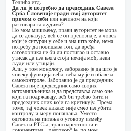
Тешића итд.
Да ли је потребно да председник Савеза
Срба Словеније гради свој ауторитет
причом о себи
или начином на који
разговара са људима?
По мом мишљењу, прави ауторитет не мора
да се доказује, већ се он препознаје, а човек
који је сигуран у себе и зна шта хоће, нема
потребу да повишава тон, да вређа
саговорника не би ли постигао и оставио
утисак да иза њега стоји нечија моћ, неки
људи или утицаји.
Али, у том монологу, заборавио је да што је
човеку функција већа, већа му је и обавеза
самоконтроле. Заборавио је да председник
Савеза није председник само својих
истомишљеника и да представља само оне
који га подржавају, већ би требао бити и
председник оних који га критикују. Према
томе, тај човек никако није смео изгубити
контролу и меру понашања. Уместо
одговора на питања о уговору између
Савеза и РТС-а, транспарентности и
документима, „разговор“ је, по мом