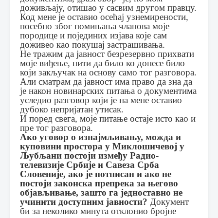
доживљају, отишао у сасвим другом правцу.
Код мене је оставио осећај узнемирености,
посебно због помињања чланова моје
породице и појединих изјава које сам
доживео као покушај застрашивања.
Не тражим да јавност безрезервно прихвати
моје виђење, нити да било ко донесе било
који закључак на основу само тог разговора.
Али сматрам да јавност има право да зна да
је након новинарских питања о документима
уследио разговор који је на мене оставио
дубоко непријатан утисак.
И поред свега, моје питање остаје исто као и
пре тог разговора.
Ако уговор о изнајмљивању, можда и
куповини простора у Миклошичевој у
Љубљани постоји између Радио-
телевизије Србије и Савеза Срба
Словеније, ако је потписан и ако не
постоји законска препрека за његово
објављивање, зашто га једноставно не
учинити доступним јавности?
Документ
би за неколико минута отклонио бројне