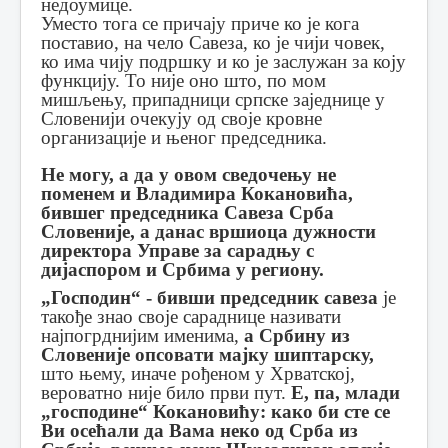
недоумице.
Уместо тога се причају приче ко је кога
поставио, на чело Савеза, ко је чији човек,
ко има чију подршку и ко је заслужан за коју
функцију. То није оно што, по мом
мишљењу, припадници српске заједнице у
Словенији очекују од своје кровне
организације и њеног председника.
Не могу, а да у овом сведочењу не
поменем и
Владимира Кокановића,
бившег председника Савеза Срба
Словеније, а данас вршиоца дужности
директора Управе за сарадњу с
дијаспором и Србима у региону.
„Господин“ - бивши председник савеза
је
такође знао своје сараднице називати
најпогрднијим именима,
а Србину из
Словеније опсовати мајку шиптарску,
што њему, иначе рођеном у Хрватској,
вероватно није било први пут.
Е, па, млади
„господине“ Кокановићу: како би сте се
Ви осећали да Вама неко од Срба из