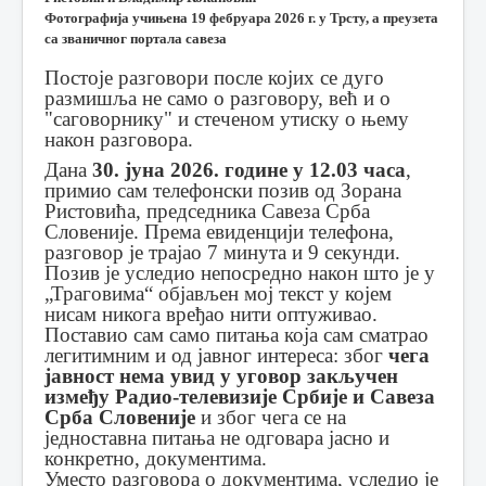
Фотографија учињена 19 фебруара 2026 г. у Трсту, а преузета
са званичног портала савеза
Постоје разговори после којих се дуго
размишља не само о разговору, већ и о
"саговорнику" и стеченом утиску о њему
након разговора.
Дана
30. јуна 2026. године у 12.03 часа
,
примио сам телефонски позив од Зорана
Ристовића, председника Савеза Срба
Словеније. Према евиденцији телефона,
разговор је трајао 7 минута и 9 секунди.
Позив је уследио непосредно након што је у
„Траговима“ објављен мој текст у којем
нисам никога вређао нити оптуживао.
Поставио сам само питања која сам сматрао
легитимним и од јавног интереса: због
чега
јавност нема увид у уговор закључен
између Радио-телевизије Србије и Савеза
Срба Словеније
и због чега се на
једноставна питања не одговара јасно и
конкретно, документима.
Уместо разговора о документима, уследио је