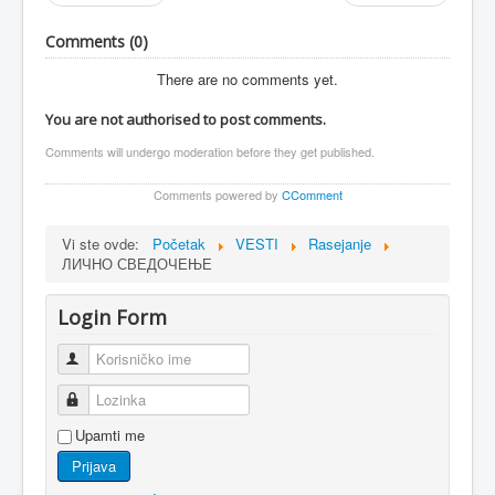
Comments (
0
)
There are no comments yet.
You are not authorised to post comments.
Comments will undergo moderation before they get published.
Comments powered by
CComment
Vi ste ovde:
Početak
VESTI
Rasejanje
ЛИЧНО СВЕДОЧЕЊЕ
Login Form
Korisničko ime
Lozinka
Upamti me
Prijava