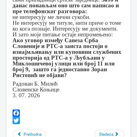
данас понављам оно што сам написао и
пре телефонског разговора:
не интересују ме лични сукоби.
Не интересују ме титуле, нити приче о томе
ко кога познаје. Интересују ме документи.
И зато моје питање остаје непромењено:
Ако уговор између Савеза Срба
Словеније и РТС-а заиста постоји о
изнајмљивању или куповини службених
просторија од РТС-а у Љубљани у
Миклошичевој улици или број 11 или
број 9, зашто га једноставно Зоран
Ристовић не објави?
Радован Б. Милић
Словенске Коњице
3. 07. 2026
Facebook
Twitter
Prethodna
Sledeća