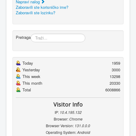
Napravi nalog
Zaboravili ste korisničko ime?
Zaboravili ste lozinku?
Pretraga
Today
1959
Yesterday
3000
This week
13298
This month
20330
Total
6008866
Visitor Info
IP:
10.4.195.132
Browser:
Chrome
Browser Version:
131.0.0.0
Operating System:
Android