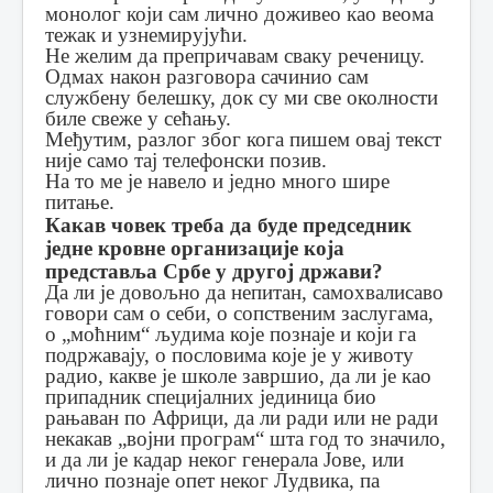
монолог који сам лично доживео као веома
тежак и узнемирујући.
Не желим да препричавам сваку реченицу.
Одмах након разговора сачинио сам
службену белешку, док су ми све околности
биле свеже у сећању.
Међутим, разлог због кога пишем овај текст
није само тај телефонски позив.
На то ме је навело и једно много шире
питање.
Какав човек треба да буде председник
једне кровне организације која
представља Србе у другој држави?
Да ли је довољно да непитан, самохвалисаво
говори сам о себи, о сопственим заслугама,
о „моћним“ људима које познаје и који га
подржавају, о пословима које је у животу
радио, какве је школе завршио, да ли је као
припадник специјалних јединица био
рањаван по Африци, да ли ради или не ради
некакав „војни програм“ шта год то значило,
и да ли је кадар неког генерала Јове, или
лично познаје опет неког Лудвика, па