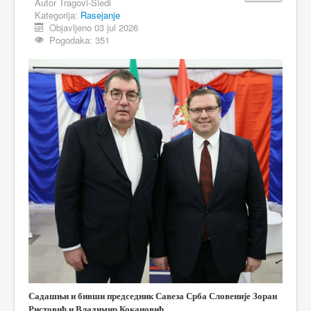
Autor
Tragovi-Sledi
Kategorija:
Rasejanje
MAGAZIN
Objavljeno 03 jul 2026
Pogodaka: 351
FELJTON
SPORT
PISMA ČITALACA
IMPRESUM
Садашњи и бивши председник Савеза Срба Словеније
Зоран
Ристовић и Владимир Кокановић