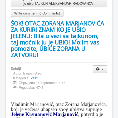
je ubio TAJKUN ALEKSANDAR RADOVANOV!
Write comment (0 Comments)
ŠOK! OTAC ZORANA MARJANOVIĆA
ZA KURIR! ZNAM KO JE UBIO
JELENU: Bila u vezi sa tajkunom,
taj moćnik ju je UBIO! Molim vas
pomozite, UBIĆE ZORANA U
ZATVORU!
Detalji
Autor
Tragovi-Sledi
Kategorija:
Vesti
Objavljeno 15 septembar 2017
Pogodaka: 4743
Vladimir Marjanović, otac Zorana Marjanovića,
koji je večeras uhapšen zbog ubistva supruge
Jelene Krsmanović Marjanović
, potvrdio je