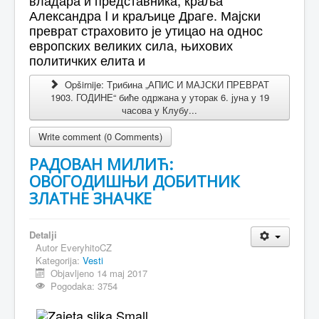
владара и представника, краља
Александра I и краљице Драге. Мајски
преврат страховито је утицао на однос
европских великих сила, њихових
политичких елита и
Opširnije: Tрибина „АПИС И МАЈСКИ ПРЕВРАТ
1903. ГОДИНЕ“ биће одржана у уторак 6. јуна у 19
часова у Клубу...
Write comment (0 Comments)
РАДОВАН МИЛИЋ:
ОВОГОДИШЊИ ДОБИТНИК
ЗЛАТНЕ ЗНАЧКЕ
Detalji
Autor
EveryhitoCZ
Kategorija:
Vesti
Objavljeno 14 maj 2017
Pogodaka: 3754