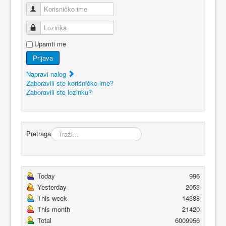
Korisničko ime
Lozinka
Upamti me
Prijava
Napravi nalog
Zaboravili ste korisničko ime?
Zaboravili ste lozinku?
Pretraga
Today
996
Yesterday
2053
This week
14388
This month
21420
Total
6009956