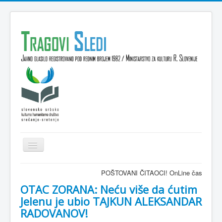
Isključi
navigaciju
Domov
POŠTOVANI ČITAOCI! OnLine časopis TRAGOVI-S
VESTI
OTAC ZORANA: Neću više da ćutim
Jelenu je ubio TAJKUN ALEKSANDAR
KULTURA
RADOVANOV!
INTERVJU