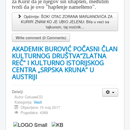
za Kurir da je njegov sin uhapšen, međutim
tvrdi da je ovo "hapšenje namešteno".
Opširnije: ŠOK! OTAC ZORANA MARJANOVIĆA ZA
KURIR! ZNAM KO JE UBIO JELENU: Bila u vezi sa
tajkunom, taj moćnik...
Write comment (0 Comments)
AKADEMIK BUROVIĆ POČASNI ČLAN
KULTURNOG DRUŠTVA“ZLATNA
REČ“ I KULTURNO ISTORIJSKOG
CENTRA „SRPSKA KRUNA“ U
AUSTRIJI
Detalji
Autor
CetuawCG
Kategorija:
Vesti
Objavljeno 15 maj 2017
Pogodaka: 4369