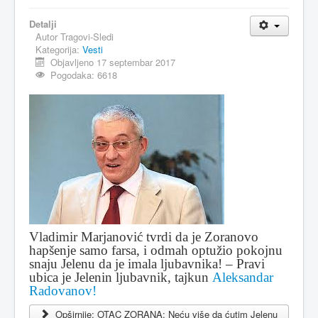
MAGAZIN
Detalji
Autor
Tragovi-Sledi
FELJTON
Kategorija:
Vesti
Objavljeno 17 septembar 2017
SPORT
Pogodaka: 6618
PISMA ČITALACA
IMPRESUM
Vladimir Marjanović tvrdi da je Zoranovo
hapšenje samo farsa, i odmah optužio pokojnu
snaju Jelenu da je imala ljubavnika! – Pravi
ubica je Jelenin ljubavnik, tajkun
Aleksandar
Radovanov!
Opširnije: OTAC ZORANA: Neću više da ćutim Jelenu