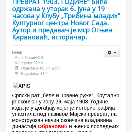
ПРЕВРАТ 1903. ГОДИНЕ“ биће
одржана у уторак 6. јуна у 19
часова у Клубу „Трибина младих“
Културног центра Новог Сада.
Аутор и предавач је мср Огњен
Карановић, историчар.
Detalji
Autor
CetuawCG
Kategorija:
Vesti
Objavljeno 03 jun 2017
Pogodaka: 3844
Српски рат „беле и црвене руже“, брутално
је окончан у зору 29. маја 1903. године,
када је у догађају којег је историографија
упамтила под називом Мајски преврат, на
монструозан начин окончана владавина
династије
и њених последњих
Обреновић