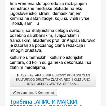
Ima vremena što uporedo sa razbijanjem
monstruozne medijske blokade na eks-
jugoslovenskoj strani i demaskiranjem
kriminalne satanizacije, koju su vršili i vrše
Titoisti, sami i u
saradnji sa Staljinistima celoga sveta,
posebno sa albanskim, švajcarskim i
francuskim, akademik prof. dr Kaplan Burović
je izabran za počasnog člana redakcija i
mnogih društava,
kulturno umetničkih i kulturno istorijskih
centara, od kojih su ga neka dekorisala i sa
zlatnim medaljama.
Opširnije: AKADEMIK BUROVIĆ POČASNI ČLAN
KULTURNOG DRUŠTVA“ZLATNA REČ“ I KULTURNO
ISTORIJSKOG CENTRA „SRPSKA...
Write comment (0 Comments)
Tрибина „АПИС И МАЈСКИ