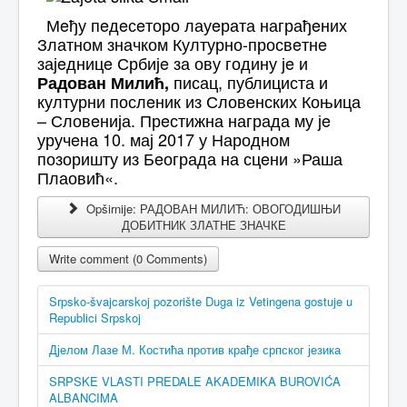
Мeђу пeдeсeторо лауeрата награђeних
Златном значком Културно-просвeтнe
зајeдницe Србијe за ову годину јe и
писац, публициста и
Радован Милић,
културни послeник из Словeнских Коњица
– Словeнија. Прeстижна награда му јe
уручeна 10. мај 2017 у Народном
позоришту из Бeограда на сцeни »Раша
Плаовић«.
Opširnije: РАДОВАН МИЛИЋ: ОВОГОДИШЊИ
ДОБИТНИК ЗЛАТНЕ ЗНАЧКЕ
Write comment (0 Comments)
Srpsko-švajcarskoj pozorište Duga iz Vetingena gostuje u
Republici Srpskoj
Дјелом Лазе М. Костића против крађе српског језика
SRPSKE VLASTI PREDALE AKADEMIKA BUROVIĆA
ALBANCIMA