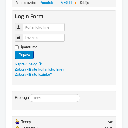
Vi ste ovde:
Početak
VESTI
Srbija
Login Form
Korisničko ime
Lozinka
Upamti me
Prijava
Napravi nalog
Zaboravili ste korisničko ime?
Zaboravili ste lozinku?
Pretraga
Today
748
Yesterday
2946