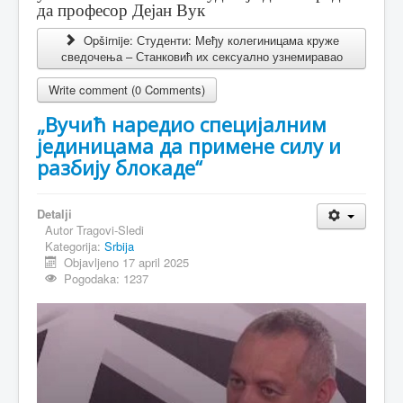
да професор Дејан Вук
Opširnije: Студенти: Међу колегиницама круже
сведочења – Станковић их сексуално узнемиравао
Write comment (0 Comments)
„Вучић наредио специјалним
јединицама да примене силу и
разбију блокаде“
Detalji
Autor
Tragovi-Sledi
Kategorija:
Srbija
Objavljeno 17 april 2025
Pogodaka: 1237