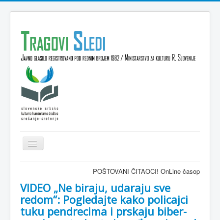
Isključi
navigaciju
Domov
POŠTOVANI ČITAOCI! OnLine časopis TRAGOVI-SLEDI
VESTI
VIDEO „Ne biraju, udaraju sve
redom“: Pogledajte kako policajci
KULTURA
tuku pendrecima i prskaju biber-
INTERVJU