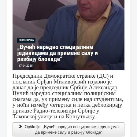
Председник Демократске странке (ДС) и
посланик Срђан Миливојевић изјавио је
данас да је председник Србије Александар
Вучић наредио специјалним полицијским
снагама да, уз примену силе над студентима,
у ноћи између четвртка и петка деблокирају
прилазе Радио-телевизији Србије у
Таковској улици и на Кошутњаку.
Opširnije: „Вучић наредио специјалним јединицама
да примене силу и разбију блокаде“