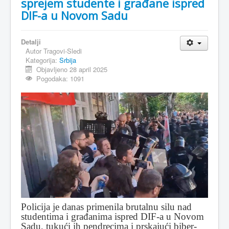
sprejem studente i građane ispred
DIF-a u Novom Sadu
MAGAZIN
FELJTON
Detalji
SPORT
Autor
Tragovi-Sledi
Kategorija:
Srbija
PISMA ČITALACA
Objavljeno 28 april 2025
Pogodaka: 1091
IMPRESUM
Policija je danas primenila brutalnu silu nad
studentima i građanima ispred DIF-a u Novom
Sadu, tukući ih pendrecima i prskajući biber-