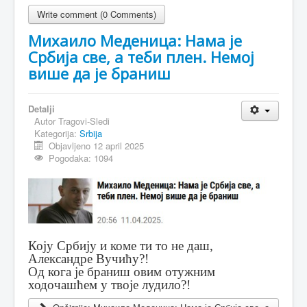
Write comment (0 Comments)
Михаило Меденица: Нама је
Србија све, а теби плен. Немој
више да је браниш
Detalji
Autor
Tragovi-Sledi
Kategorija:
Srbija
Objavljeno 12 april 2025
Pogodaka: 1094
Коју Србију и коме ти то не даш,
Александре Вучићу?!
Од кога је браниш овим отужним
ходочашћем у твоје лудило?!