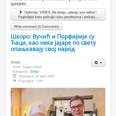
sprejem.
Opširnije: VIDEO „Ne biraju, udaraju sve redom“:
Pogledajte kako policajci tuku pendrecima i prskaju...
Write comment (0 Comments)
Шкоро: Вучић и Порфирије су
Ћаци, као неке јајаре по свету
опањкавају свој народ
Detalji
Autor
Tragovi-Sledi
Kategorija:
Srbija
Objavljeno 25 april 2025
Pogodaka: 1150