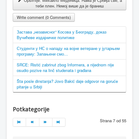
Opširnije: Михаило Меденица: Нама је Србија све, а
теби плен. Немој више да је браниш
Write comment (0 Comments)
Застава „независног“ Косова у Београду, доказ
Вучићеве издајничке политике
Студенти у НС о нападу на војне ветеране у јутарњем
програму: Запањени смо…
SRCE: Ristić zabrinut zbog Informera, a nijednom nije
osudio pozive na linč studenata i građana
Šta posle dinstanja? Jovo Bakić daje odgovor na goruće
pitanje u Srbiji
Potkategorije
Strana 7 od 55