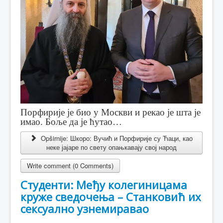
Порфирије је био у Москви и рекао је шта је
имао. Боље да је ћутао…
Opširnije: Шкоро: Вучић и Порфирије су Ћаци, као
неке јајаре по свету опањкавају свој народ
Write comment (0 Comments)
Студенти: Међу колегиницама
круже сведочења – Станковић их
сексуално узнемиравао