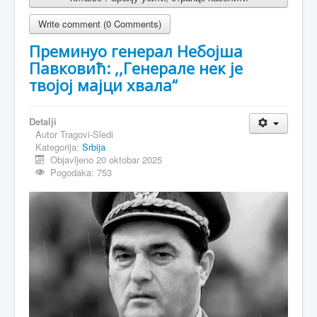
Write comment (0 Comments)
Преминуо генерал Небојша
Павковић: ,,Генерале нек је
твојој мајци хвала“
Detalji
Autor
Tragovi-Sledi
Kategorija:
Srbija
Objavljeno 20 oktobar 2025
Pogodaka: 753