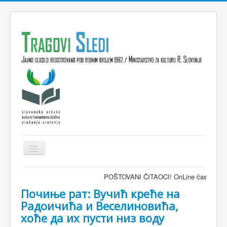
Isključi
navigaciju
Domov
POŠTOVANI ČITAOCI! OnLine časopis TRAGOVI-SLE
VESTI
Почиње рат: Вучић креће на
Радоичића и Веселиновића,
KULTURA
хоће да их пусти низ воду
INTERVJU