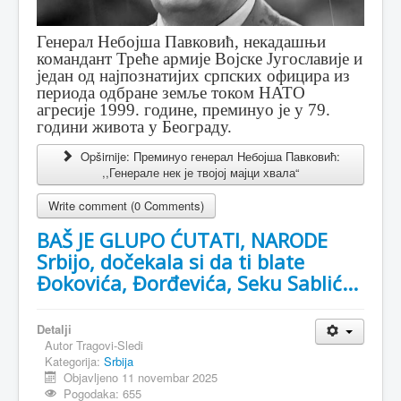
Генерал Небојша Павковић, некадашњи
командант Треће армије Војске Југославије и
један од најпознатијих српских официра из
периода одбране земље током НАТО
агресије 1999. године, преминуо је у 79.
години живота у Београду.
Opširnije: Преминуо генерал Небојша Павковић:
,,Генерале нек је твојој мајци хвала“
Write comment (0 Comments)
BAŠ JE GLUPO ĆUTATI, NARODE
Srbijo, dočekala si da ti blate
Đokovića, Đorđevića, Seku Sablić...
Detalji
Autor
Tragovi-Sledi
Kategorija:
Srbija
Objavljeno 11 novembar 2025
Pogodaka: 655