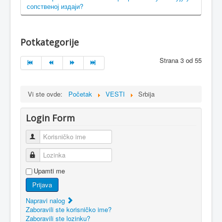
сопственој издаји?
Potkategorije
Strana 3 od 55
Vi ste ovde:
Početak
VESTI
Srbija
Login Form
Korisničko ime
Lozinka
Upamti me
Prijava
Napravi nalog
Zaboravili ste korisničko ime?
Zaboravili ste lozinku?