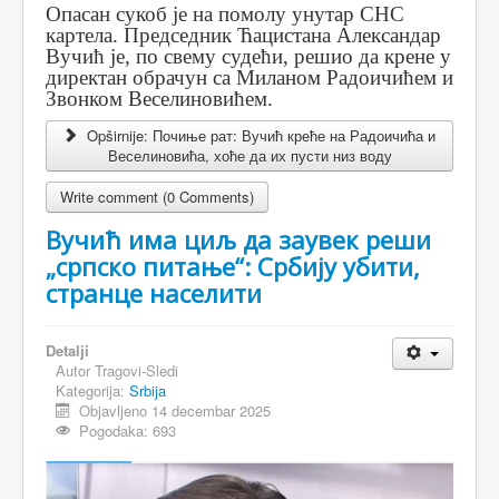
Опасан сукоб је на помолу унутар СНС
картела. Председник Ћацистана Александар
Вучић је, по свему судећи, решио да крене у
директан обрачун са Миланом Радоичићем и
Звонком Веселиновићем.
Opširnije: Почиње рат: Вучић креће на Радоичића и
Веселиновића, хоће да их пусти низ воду
Write comment (0 Comments)
Вучић има циљ да заувек реши
„српско питање“: Србију убити,
странце населити
Detalji
Autor
Tragovi-Sledi
Kategorija:
Srbija
Objavljeno 14 decembar 2025
Pogodaka: 693