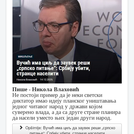
Пише - Никола Влаховић
Не постоји пример да је неки светски
диктатор имао идеју планског уништавања
једног читавог народ у држави којом
суверено влада, а да са друге стране планира
да насели уместо њих један други народ.
Opširnije: Вучић има циљ да заувек реши „српско
питање“: Србију убити, странце населити