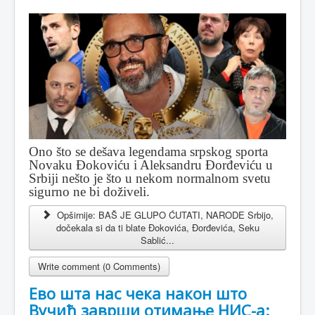
Ono što se dešava legendama srpskog sporta
Novaku Đokoviću i Aleksandru Đorđeviću u
Srbiji nešto je što u nekom normalnom svetu
sigurno ne bi doživeli.
Opširnije: BAŠ JE GLUPO ĆUTATI, NARODE Srbijo,
dočekala si da ti blate Đokovića, Đorđevića, Seku
Sablić...
Write comment (0 Comments)
Ево шта нас чека након што
Вучић заврши отимање НИС-а: