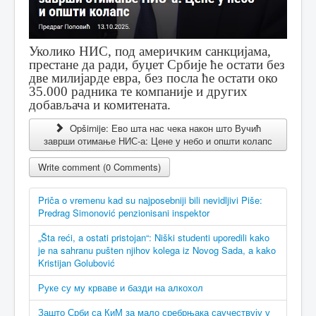
Уколико НИС, под америчким санкцијама,
престане да ради, буџет Србије ће остати без
две милијарде евра, без посла ће остати око
35.000 радника те компаније и других
добављача и комитената.
Opširnije: Ево шта нас чека након што Вучић
заврши отимање НИС-а: Цене у небо и општи колапс
Write comment (0 Comments)
Priča o vremenu kad su najposebniji bili nevidljivi Piše:
Predrag Simonović penzionisani inspektor
„Šta reći, a ostati pristojan“: Niški studenti uporedili kako
je na sahranu pušten njihov kolega iz Novog Sada, a kako
Kristijan Golubović
Руке су му крваве и базди на алкохол
Зашто Срби са КиМ за мало сребрњака саучествују у