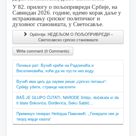
У 82. прилогу о пољопривреди Србије, на
Савиндан 2026. године, идемо корак даље у
истраживању српског политичког и
духовног становишта, у Светосавље.
Opširnije: НЕДЕЉОМ О ПОЉОПРИВРЕДИ –
Светосавско српско становиште
Write comment (0 Comments)
Почиње рат: Вучић креће на Радоичића и
Веселиновића, хоће да их пусти низ воду
Вучић има циљ да заувек реши „српско питање“:
Србију убити, странце населити
BAŠ JE GLUPO ĆUTATI, NARODE Srbijo, dočekala si da
ti blate Đokovića, Đorđevića, Seku Sablić...
Преминуо генерал Небојша Павковић: ,,Генерале нек је
твојој мајци хвала“