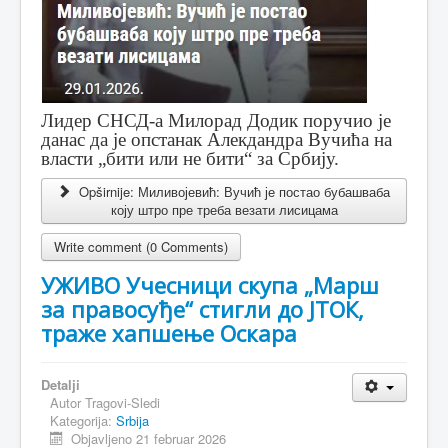
Лидер СНСД-а Милорад Додик поручио је
данас да је опстанак Алекдандра Вучића на
власти „бити или не бити“ за Србију.
Opširnije: Миливојевић: Вучић је постао бубашваба
коју штро пре треба везати лисицама
Write comment (0 Comments)
УЖИВО Учесници скупа „Марш
за правосуђе“ стигли до ЈТОК,
траже хапшење Оскара
Detalji
Autor
Tragovi-Sledi
Kategorija:
Srbija
Objavljeno 21 februar 2026