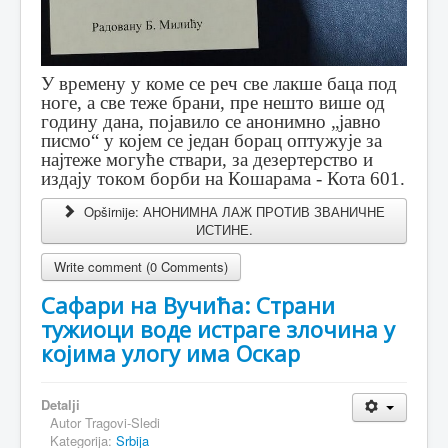
У времену у коме се реч све лакше баца под
ноге, а све теже брани, пре нешто више од
годину дана, појавило се анонимно „јавно
писмо“ у којем се један борац оптужује за
најтеже могуће ствари, за дезертерство и
издају током борби на Кошарама - Кота 601.
Opširnije: АНОНИМНА ЛАЖ ПРОТИВ ЗВАНИЧНЕ
ИСТИНЕ.
Write comment (0 Comments)
Сафари на Вучића: Страни
тужиоци воде истраге злочина у
којима улогу има Оскар
Detalji
Autor
Tragovi-Sledi
Kategorija:
Srbija