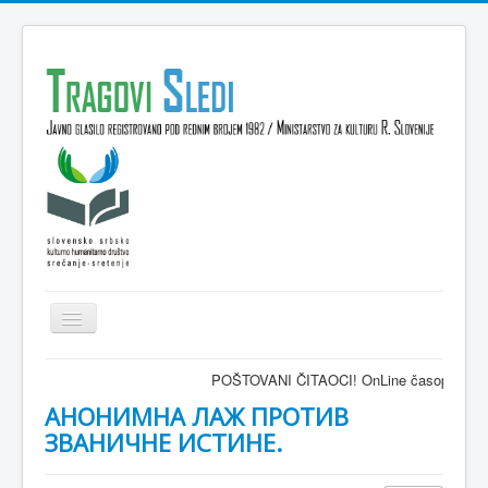
Isključi
navigaciju
Domov
POŠTOVANI ČITAOCI! OnLine časopis TRAGOVI-SLEDI 
VESTI
АНОНИМНА ЛАЖ ПРОТИВ
ЗВАНИЧНЕ ИСТИНЕ.
KULTURA
INTERVJU