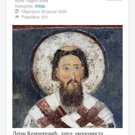
Autor
Tragovi-Sledi
Kategorija:
Srbija
Objavljeno 28 januar 2026
Pogodaka: 523
Дејан Комненовић, дипл. економиста