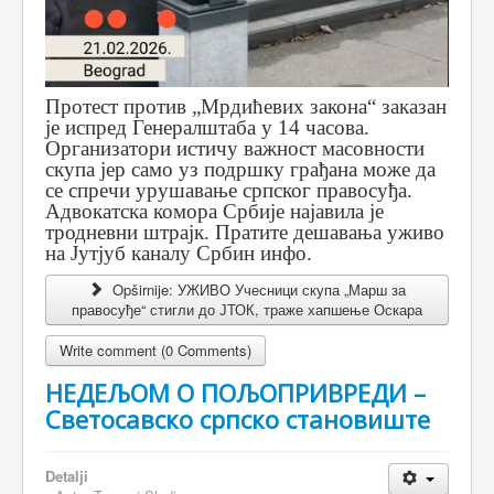
Протест против „Мрдићевих закона“ заказан
је испред Генералштаба у 14 часова.
Организатори истичу важност масовности
скупа јер само уз подршку грађана може да
се спречи урушавање српског правосуђа.
Адвокатска комора Србије најавила је
тродневни штрајк. Пратите дешавања уживо
на Јутјуб каналу Србин инфо.
Opširnije: УЖИВО Учесници скупа „Марш за
правосуђе“ стигли до ЈТОК, траже хапшење Оскара
Write comment (0 Comments)
НЕДЕЉОМ О ПОЉОПРИВРЕДИ –
Светосавско српско становиште
Detalji