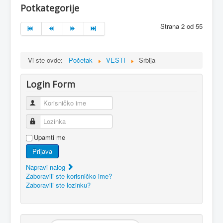
Potkategorije
Strana 2 od 55
Vi ste ovde:
Početak
VESTI
Srbija
Login Form
Korisničko ime
Lozinka
Upamti me
Prijava
Napravi nalog
Zaboravili ste korisničko ime?
Zaboravili ste lozinku?