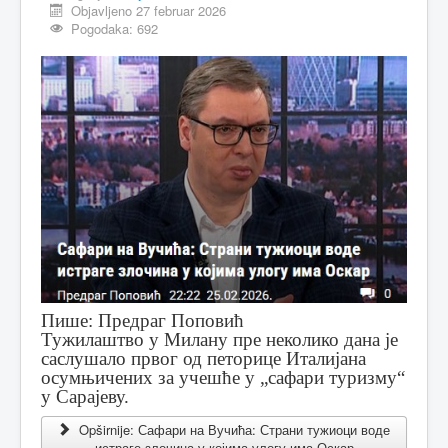
Objavljeno 27 februar 2026
Pogodaka: 692
Пише: Предраг Поповић
Тужилаштво у Милану пре неколико дана је
саслушало првог од петорице Италијана
осумњичених за учешће у „сафари туризму“
у Сарајеву.
Opširnije: Сафари на Вучића: Страни тужиоци воде
истраге злочина у којима улогу има Оскар