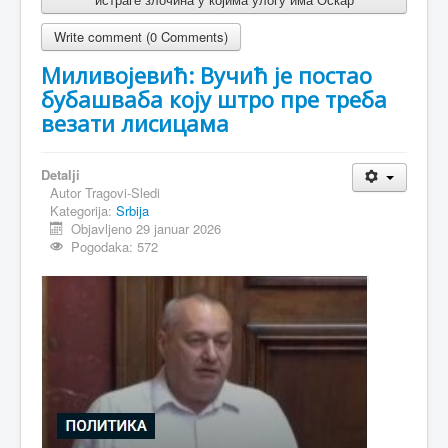
Write comment (0 Comments)
Миливојевић: Вучић је постао
бубашваба коју штро пре треба
везати лисицама
Detalji
Autor
Tragovi-Sledi
Kategorija:
Srbija
Objavljeno 29 januar 2026
Pogodaka: 572