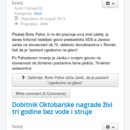
Detalji
Autor
CetuawCG
MAGAZIN
Kategorija:
Vesti
FELJTON
Objavljeno 29 avgust 2013
Pogodaka: 3989
SPORT
Pisatelj Boris Pahor, ki te dni praznuje svoj stoti jubilej, je
PISMA ČITALACA
danes kritiziral nedeljski govor predsednika SDS-a Janeza
Janše na slovesnosti ob 70. obletnici domobranstva v Rovtah,
IMPRESUM
češ da je "postavil zgodovino na glavo".
Po Pahorjevem mnenju je Janša v svojem govoru na
slovesnosti ob 20-letnici postavitve farne plošče, 70-letnici
ustanovitve
Opširnije: Boris Pahor očita Janši, da je postavil
"zgodovino na glavo"
Write comment (0 Comments)
Dobitnik Oktobarske nagrade živi
tri godine bez vode i struje
Detalji