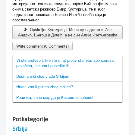
материјално-техничка средства војске БиХ за филм који
снима светски режисер Емир Кустурица, те и због
недоличног понашања Бакира Изетбеговића који је
прослављеног
Opširnije: Кустурица: Мени су надлежни Иво
Андрић, Његош и Дучић, а не син Алије Изетбеговића
Write comment (0 Comments)
Vi ste profesori, krenite u rat protiv starleta, sponzoruša,
pevačica, tajkuna i pobedite ih
Dušmanski ološ vlada Srbijom
Hrvati vratili pismo zbog ćirilice?
Реци им, сине мој, да је Косово освећено!
Potkategorije
Srbija