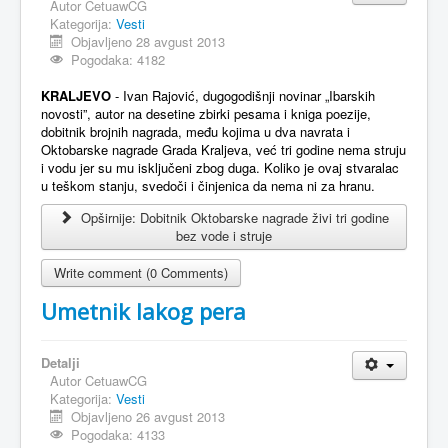
Autor
CetuawCG
Kategorija:
Vesti
Objavljeno 28 avgust 2013
Pogodaka: 4182
KRALJEVO
- Ivan Rajović, dugogodišnji novinar „Ibarskih
novosti”, autor na desetine zbirki pesama i kniga poezije,
dobitnik brojnih nagrada, među kojima u dva navrata i
Oktobarske nagrade Grada Kraljeva, već tri godine nema struju
i vodu jer su mu isključeni zbog duga. Koliko je ovaj stvaralac
u teškom stanju, svedoči i činjenica da nema ni za hranu.
Opširnije: Dobitnik Oktobarske nagrade živi tri godine
bez vode i struje
Write comment (0 Comments)
Umetnik lakog pera
Detalji
Autor
CetuawCG
Kategorija:
Vesti
Objavljeno 26 avgust 2013
Pogodaka: 4133