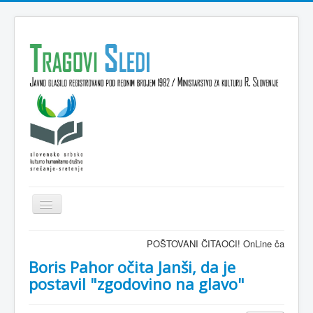
Isključi
navigaciju
Domov
POŠTOVANI ČITAOCI! OnLine časopis TRAGOVI-
VESTI
Boris Pahor očita Janši, da je
postavil "zgodovino na glavo"
KULTURA
INTERVJU