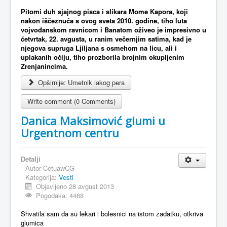
Pitomi duh sjajnog pisca i slikara Mome Kapora, koji
nakon iščeznuća s ovog sveta 2010. godine, tiho luta
vojvođanskom ravnicom i Banatom oživeo je impresivno u
četvrtak, 22. avgusta, u ranim večernjim satima, kad je
njegova supruga Ljiljana s osmehom na licu, ali i
uplakanih očiju, tiho prozborila brojnim okupljenim
Zrenjanincima.
Opširnije: Umetnik lakog pera
Write comment (0 Comments)
Danica Maksimović glumi u
Urgentnom centru
Detalji
Autor
CetuawCG
Kategorija:
Vesti
Objavljeno 28 avgust 2013
Pogodaka: 4468
Shvatila sam da su lekari i bolesnici na istom zadatku, otkriva
glumica