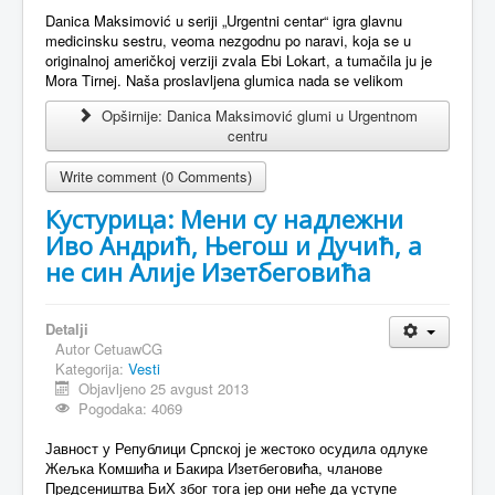
Danica Maksimović u seriji „Urgentni centar“ igra glavnu
medicinsku sestru, veoma nezgodnu po naravi, koja se u
originalnoj američkoj verziji zvala Ebi Lokart, a tumačila ju je
Mora Tirnej. Naša proslavljena glumica nada se velikom
Opširnije: Danica Maksimović glumi u Urgentnom
centru
Write comment (0 Comments)
Кустурица: Мени су надлежни
Иво Андрић, Његош и Дучић, а
не син Алије Изетбеговића
Detalji
Autor
CetuawCG
Kategorija:
Vesti
Objavljeno 25 avgust 2013
Pogodaka: 4069
Јавност у Републици Српској је жестоко осудила одлуке
Жељка Комшића и Бакира Изетбеговића, чланове
Предсеништва БиХ због тога јер они неће да уступе