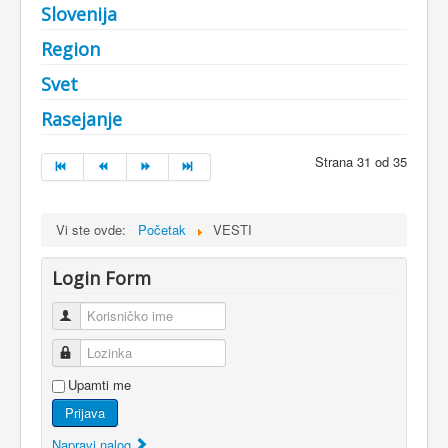
Slovenija
Region
Svet
Rasejanje
Strana 31 od 35
Vi ste ovde:
Početak
VESTI
Login Form
Korisničko ime
Lozinka
Upamti me
Prijava
Napravi nalog